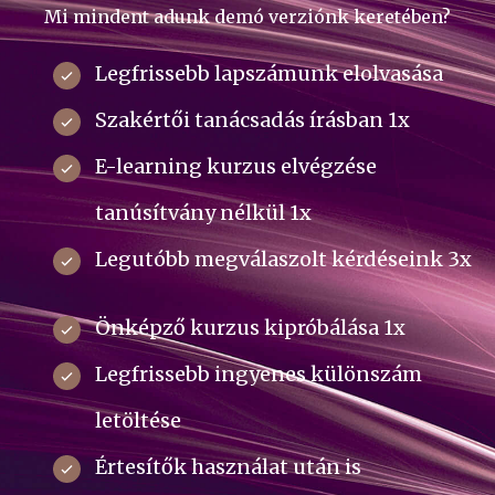
Mi mindent adunk demó verziónk keretében?
Legfrissebb lapszámunk elolvasása
Szakértői tanácsadás írásban 1x
E-learning kurzus elvégzése
tanúsítvány nélkül 1x
Legutóbb megválaszolt kérdéseink 3x
Önképző kurzus kipróbálása 1x
Legfrissebb ingyenes különszám
letöltése
Értesítők használat után is