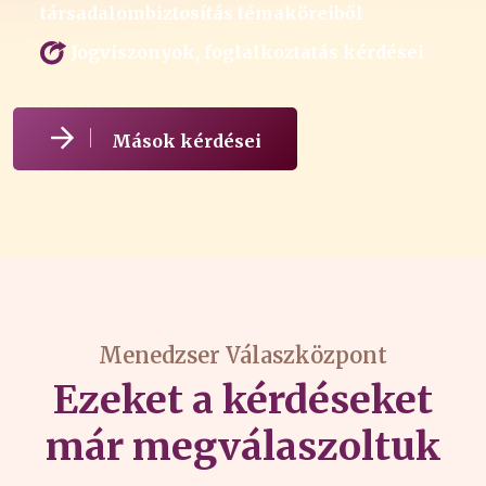
társadalombiztosítás témaköreiből
Jogviszonyok, foglalkoztatás kérdései
Mások kérdései
Menedzser Válaszközpont
Ezeket a kérdéseket
már megválaszoltuk