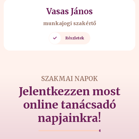
Bonácz Zsolt
áfa szakértő
Részletek
SZAKMAI NAPOK
Jelentkezzen most
online tanácsadó
napjainkra!