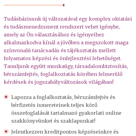
Tudásbázisunk új változatával egy komplex oktatási
és tudásmenedzsment rendszert vehet igénybe,
amely az Ön választásához és igényeihez
alkalmazkodva kínál a jövőben a megszokott maga
színvonalú tanácsadás és tájékoztatás mellett
folyamatos képzési és önfejlesztési lehetőséget.
Tanuljunk együtt munkaügy, társadalombiztosítás,
bérszámfejtés, foglalkoztatás körében felmerülő
kérdések és jogszabályváltozások világában!
Lapozza a foglalkoztatás, bérszámfejtés és
bérfizetés ismereteinek teljes körű
összefoglalását tartalmazó gyakorlati online
szakkönyvünket és szaklapunkat!
Jelentkezzen kreditpontos képzéseinkre és