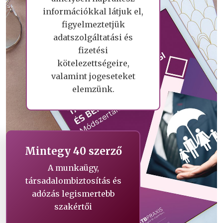
információkkal látjuk el,
figyelmeztetjük
adatszolgáltatási és
fizetési
kötelezettségeire,
valamint jogeseteket
elemzünk.
Mintegy 40 szerző
A munkaügy,
társadalombiztosítás és
adózás legismertebb
szakértői