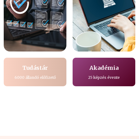
Tudástár
Akadémia
6000 állandó előfizető
25 képzés évente