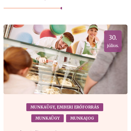
30.
július.
MUNKAÜGY, EMBERI ERŐFORRÁS
MUNKAÜGY
MUNKAJOG