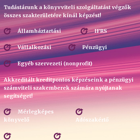
Tudástárunk a könyvviteli szolgáltatást végzők
összes szakterületére kínál képzést!
Államháztartási
IFRS
Vállalkozási
Pénzügyi
Egyéb szervezeti (nonprofit)
Akkreditált kreditpontos képzéseink a pénzügyi
számviteli szakemberek számára nyújtanak
segítséget!
Mérlegképes
könyvelő
Adószakértő