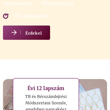
Adótanácsadó
Könyvvizsgáló
Okl. adószakértő
Érdekel
Évi 12 lapszám
TB és Bérszámfejtési
Módszertani Szemle,
amelyben naprakész