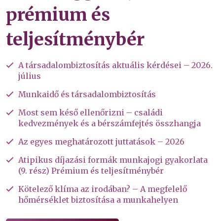
prémium és
teljesítménybér
A társadalombiztosítás aktuális kérdései – 2026.
július
Munkaidő és társadalombiztosítás
Most sem késő ellenőrizni – családi
kedvezmények és a bérszámfejtés összhangja
Az egyes meghatározott juttatások – 2026
Atipikus díjazási formák munkajogi gyakorlata
(9. rész) Prémium és teljesítménybér
Kötelező klíma az irodában? – A megfelelő
hőmérséklet biztosítása a munkahelyen