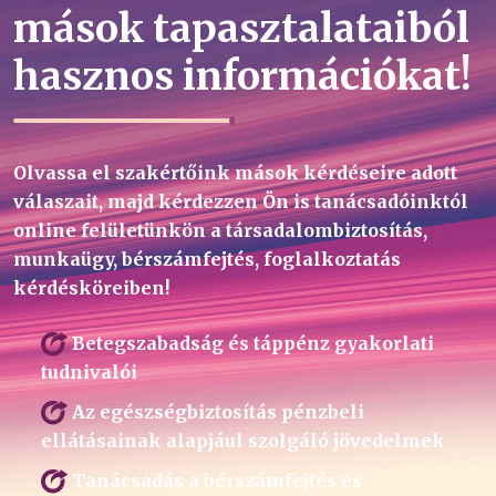
mások tapasztalataiból
hasznos információkat!
Olvassa el szakértőink mások kérdéseire adott
válaszait, majd kérdezzen Ön is tanácsadóinktól
online felületünkön a társadalombiztosítás,
munkaügy, bérszámfejtés, foglalkoztatás
kérdésköreiben!
Betegszabadság és táppénz gyakorlati
tudnivalói
Az egészségbiztosítás pénzbeli
ellátásainak alapjául szolgáló jövedelmek
Tanácsadás a bérszámfejtés és