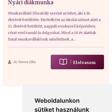
Nyári diákmunka
Munkavállaló főszabály szerint az lehet, aki a 16.
életévét betöltötte. Kivételként az iskolai szünet alatt a
15. életévét betöltött, nappali rendszerű képzésben
részt vevő tanuló is dolgozhat. Mivel a 18 év alattiak
fiatal munkavállalónak minősülnek, a
munkaszerződésük megkötéséhez a törvényes
képviselő (szülő) hozzájárulása is szükséges.
dr. Veress Júlia
Elolvasom
Weboldalunkon
sütiket használunk