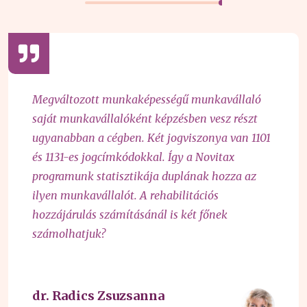
Megváltozott munkaképességű munkavállaló
saját munkavállalóként képzésben vesz részt
ugyanabban a cégben. Két jogviszonya van 1101
és 1131-es jogcímkódokkal. Így a Novitax
programunk statisztikája duplának hozza az
ilyen munkavállalót. A rehabilitációs
hozzájárulás számításánál is két főnek
számolhatjuk?
dr. Radics Zsuzsanna