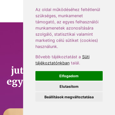
Az oldal működéséhez feltétlenül
szükséges, munkamenet
támogató, az egyes felhasználói
munkamenetek azonosítására
szolgáló, statisztikai valamint
marketing célú sütiket (cookies)
Foglalkoztatás,
használunk.
bérszámfejtés,
Bővebb tájékoztatást a
Süti
tájékoztatónkban
talál.
juttatások – minden
Elfogadom
egy helyen, amit tudni
Elutasítom
érdemes!
Beállítások megváltoztatása