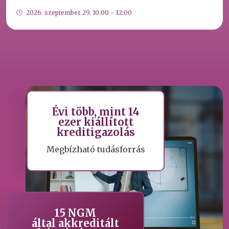
2026. szeptember 29. 10:00 - 12:00
Évi több, mint 14
ezer kiállított
kreditigazolás
Megbízható tudásforrás
15 NGM
által akkreditált