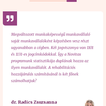
Megváltozott munkaképességű munkavállaló
saját munkavállalóként képzésben vesz részt
ugyanabban a cégben. Két jogviszonya van 1101
és 1131-es jogcímkódokkal. Így a Novitax
programunk statisztikája duplának hozza az
ilyen munkavállalót. A rehabilitációs
hozzájárulás számításánál is két főnek
számolhatjuk?
dr. Radics Zsuzsanna