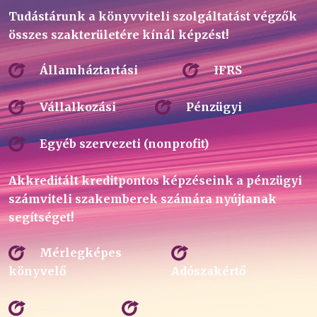
Tudástárunk a könyvviteli szolgáltatást végzők
összes szakterületére kínál képzést!
Államháztartási
IFRS
Vállalkozási
Pénzügyi
Egyéb szervezeti (nonprofit)
Akkreditált kreditpontos képzéseink a pénzügyi
számviteli szakemberek számára nyújtanak
segítséget!
Mérlegképes
könyvelő
Adószakértő