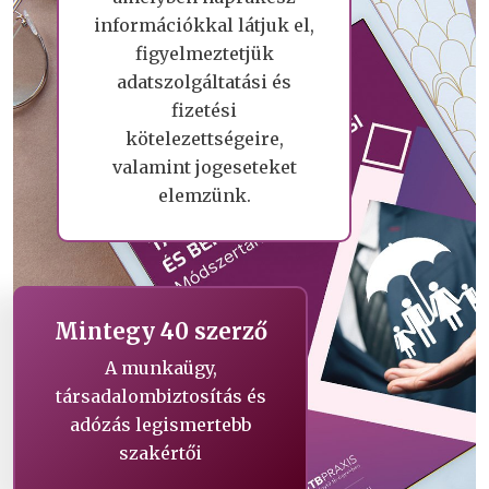
információkkal látjuk el,
figyelmeztetjük
adatszolgáltatási és
fizetési
kötelezettségeire,
valamint jogeseteket
elemzünk.
Mintegy 40 szerző
A munkaügy,
társadalombiztosítás és
adózás legismertebb
szakértői