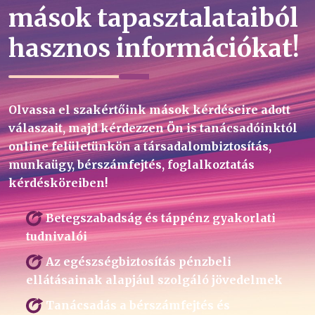
mások tapasztalataiból
hasznos információkat!
Olvassa el szakértőink mások kérdéseire adott
válaszait, majd kérdezzen Ön is tanácsadóinktól
online felületünkön a társadalombiztosítás,
munkaügy, bérszámfejtés, foglalkoztatás
kérdésköreiben!
Betegszabadság és táppénz gyakorlati
tudnivalói
Az egészségbiztosítás pénzbeli
ellátásainak alapjául szolgáló jövedelmek
Tanácsadás a bérszámfejtés és