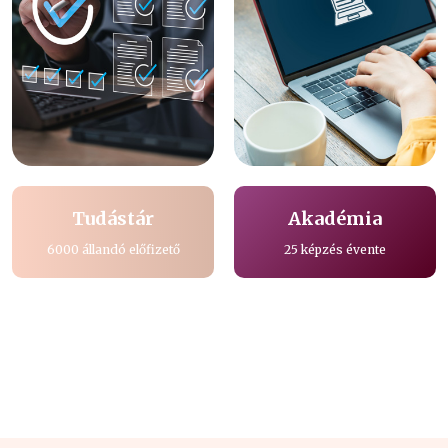
Tudástár
Akadémia
6000 állandó előfizető
25 képzés évente