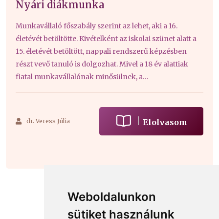
Nyári diákmunka
Munkavállaló főszabály szerint az lehet, aki a 16.
életévét betöltötte. Kivételként az iskolai szünet alatt a
15. életévét betöltött, nappali rendszerű képzésben
részt vevő tanuló is dolgozhat. Mivel a 18 év alattiak
fiatal munkavállalónak minősülnek, a
munkaszerződésük megkötéséhez a törvényes
képviselő (szülő) hozzájárulása is szükséges.
dr. Veress Júlia
Elolvasom
Weboldalunkon
sütiket használunk