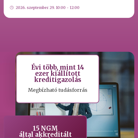
2026. szeptember 29. 10:00 - 12:00
Évi több, mint 14
ezer kiállított
kreditigazolás
Megbízható tudásforrás
15 NGM
által akkreditált