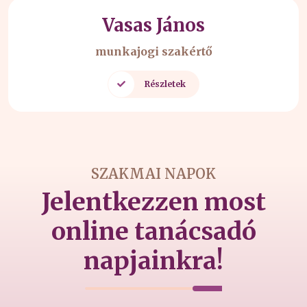
Bonácz Zsolt
áfa szakértő
Részletek
SZAKMAI NAPOK
Jelentkezzen most
online tanácsadó
napjainkra!