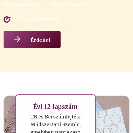
Adótanácsadó
Könyvvizsgáló
Okl. adószakértő
Érdekel
Évi 12 lapszám
TB és Bérszámfejtési
Módszertani Szemle,
amelyben naprakész