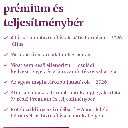
prémium és
teljesítménybér
A társadalombiztosítás aktuális kérdései – 2026.
július
Munkaidő és társadalombiztosítás
Most sem késő ellenőrizni – családi
kedvezmények és a bérszámfejtés összhangja
Az egyes meghatározott juttatások – 2026
Atipikus díjazási formák munkajogi gyakorlata
(9. rész) Prémium és teljesítménybér
Kötelező klíma az irodában? – A megfelelő
hőmérséklet biztosítása a munkahelyen