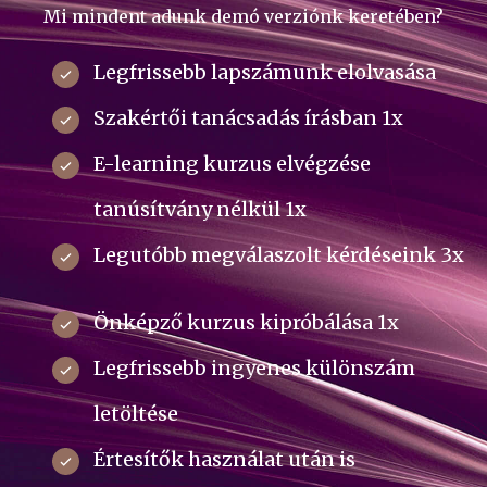
Mi mindent adunk demó verziónk keretében?
Legfrissebb lapszámunk elolvasása
Szakértői tanácsadás írásban 1x
E-learning kurzus elvégzése
tanúsítvány nélkül 1x
Legutóbb megválaszolt kérdéseink 3x
Önképző kurzus kipróbálása 1x
Legfrissebb ingyenes különszám
letöltése
Értesítők használat után is