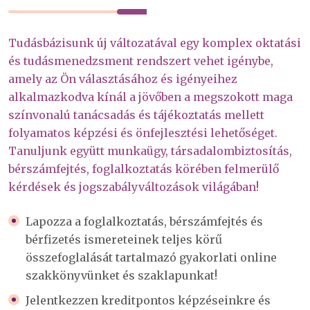
Tudásbázisunk új változatával egy komplex oktatási
és tudásmenedzsment rendszert vehet igénybe,
amely az Ön választásához és igényeihez
alkalmazkodva kínál a jövőben a megszokott maga
színvonalú tanácsadás és tájékoztatás mellett
folyamatos képzési és önfejlesztési lehetőséget.
Tanuljunk együtt munkaügy, társadalombiztosítás,
bérszámfejtés, foglalkoztatás körében felmerülő
kérdések és jogszabályváltozások világában!
Lapozza a foglalkoztatás, bérszámfejtés és
bérfizetés ismereteinek teljes körű
összefoglalását tartalmazó gyakorlati online
szakkönyvünket és szaklapunkat!
Jelentkezzen kreditpontos képzéseinkre és