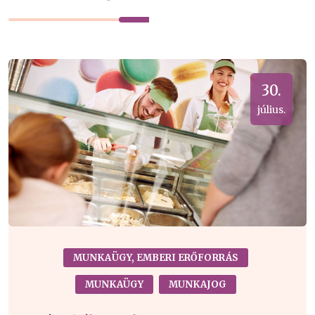
30.
július.
MUNKAÜGY, EMBERI ERŐFORRÁS
MUNKAÜGY
MUNKAJOG