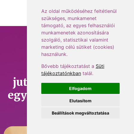
Az oldal működéséhez feltétlenül
szükséges, munkamenet
támogató, az egyes felhasználói
munkamenetek azonosítására
szolgáló, statisztikai valamint
marketing célú sütiket (cookies)
Foglalkoztatás,
használunk.
bérszámfejtés,
Bővebb tájékoztatást a
Süti
tájékoztatónkban
talál.
juttatások – minden
Elfogadom
egy helyen, amit tudni
Elutasítom
érdemes!
Beállítások megváltoztatása