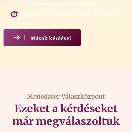
társadalombiztosítás témaköreiből
Jogviszonyok, foglalkoztatás kérdései
Mások kérdései
Menedzser Válaszközpont
Ezeket a kérdéseket
már megválaszoltuk