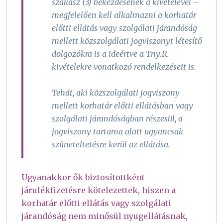
szakasz (3) bekezdésének a kivételével –
megfelelően kell alkalmazni a korhatár
előtti ellátás vagy szolgálati járandóság
mellett közszolgálati jogviszonyt létesítő
dolgozókra is a ideértve a Tny.R.
kivételekre vonatkozó rendelkezéseit is.
Tehát, aki közszolgálati jogviszony
mellett korhatár előtti ellátásban vagy
szolgálati járandóságban részesül, a
jogviszony tartama alatt ugyancsak
szüneteltetésre kerül az ellátása.
Ugyanakkor ők biztosítottként
járulékfizetésre kötelezettek, hiszen a
korhatár előtti ellátás vagy szolgálati
járandóság nem minősül nyugellátásnak,