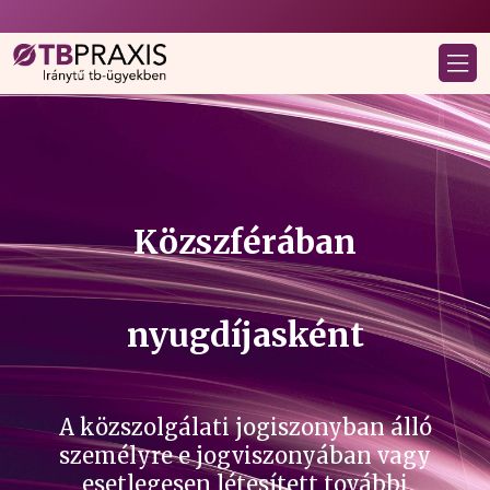
Közszférában
nyugdíjasként
A közszolgálati jogiszonyban álló
személyre e jogviszonyában vagy
esetlegesen létesített további