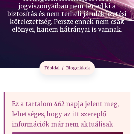
jogviszonyaiban nem terjed ki a
biztosítás és nem terheli járulékfizetési
kötelezettség. Persze ennek nem csak
előnyei, hanem hátrányai is vannak.
Főoldal
Blogcikkek
Ez a tartalom 462 napja jelent meg,
lehetséges, hogy az itt szereplő
információk már nem aktuálisak.