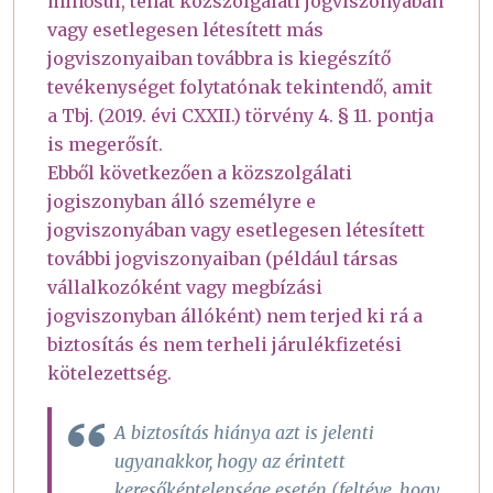
minősül, tehát közszolgálati jogviszonyában
vagy esetlegesen létesített más
jogviszonyaiban továbbra is kiegészítő
tevékenységet folytatónak tekintendő, amit
a Tbj. (2019. évi CXXII.) törvény 4. § 11. pontja
is megerősít.
Ebből következően a közszolgálati
jogiszonyban álló személyre e
jogviszonyában vagy esetlegesen létesített
további jogviszonyaiban (például társas
vállalkozóként vagy megbízási
jogviszonyban állóként) nem terjed ki rá a
biztosítás és nem terheli járulékfizetési
kötelezettség.
A biztosítás hiánya azt is jelenti
ugyanakkor, hogy az érintett
keresőképtelensége esetén (feltéve, hogy