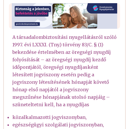
A társadalombiztosítási nyugellátásról szóló
1997. évi LXXXI. (Tny.) törvény 83/C. § (1)
bekezdése értelmében az öregségi nyugdíj
folyósítását – az öregségi nyugdíj kezdő
időpontjától, öregségi nyugdíjasként
létesített jogviszony esetén pedig a
jogviszony létesítésének hónapját követő
hónap első napjától a jogviszony
megszűnése hónapjának utolsó napjáig –
szüneteltetni kell, ha a nyugdíjas
közalkalmazotti jogviszonyban,
egészségügyi szolgálati jogviszonyban,