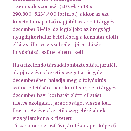
tizennyolcszorosát (2025-ben 18 x
290.800=5.234.400 forintot), akkor az ezt
követő hónap első napjától az adott tárgyév
december 31-éig, de legfeljebb az öregségi
nyugdíjkorhatár betöltéséig a korhatár előtti
ellátás, illetve a szolgálati járandóság
folyósítását szüneteltetni kell.
Ha a fizetendő társadalombiztosítási járulék
alapja az éves keretösszeget a tárgyév
decemberében haladja meg, a folyósítás
szüneteltetésére nem kerül sor, de a tárgyév
december havi korhatár előtti ellátást,
illetve szolgálati járandóságot vissza kell
fizetni. Az éves keretösszeg elérésének
vizsgálatakor a kifizetett
társadalombiztosítási járulékalapot képező