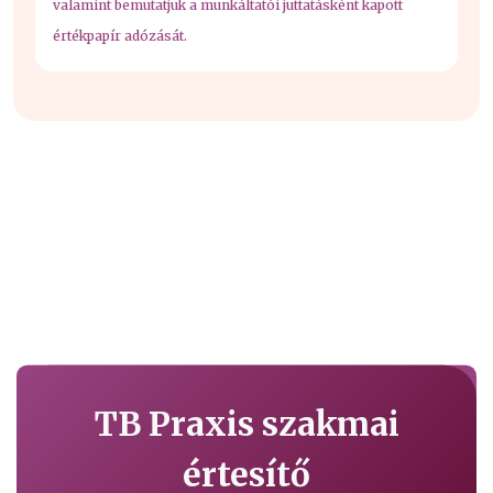
valamint bemutatjuk a munkáltatói juttatásként kapott
értékpapír adózását.
TB Praxis szakmai
értesítő