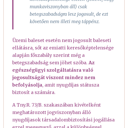
munkaviszonyban áll) csak
betegszabadságra lesz jogosult, de ezt
követően nem illeti meg táppénz.
Üzemi baleset esetén nem jogosult baleseti
ellátásra, sőt az emiatti keresőképtelensége
alapján főszabály szerint még a
betegszabadság sem jöhet szóba.
Az
egészségügyi szolgáltatásra való
jogosultságát viszont mindez nem
befolyásolja
, amit nyugdíjas státusza
biztosít a számára.
A Tny.R. 73/B. szakaszában kivételként
meghatározott jogviszonyban álló
nyugdíjasok társadalombiztosítási jogállása
ezzel megegyező, azzal a különbséggel,