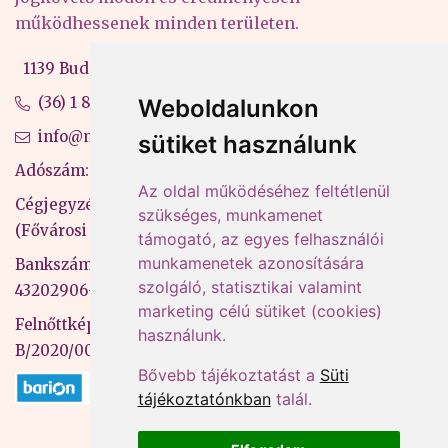
működhessenek minden területen.
1139 Budapest, Váci út 99-105. 4. em.
(36) 1 880 76 00
Weboldalunkon
info@mprx.hu
sütiket használunk
Adószám: 13598145-2-41
Az oldal működéséhez feltétlenül
Cégjegyzékszám: 01-09-883770
szükséges, munkamenet
(Fővárosi Bíróság)
támogató, az egyes felhasználói
munkamenetek azonosítására
Bankszámlaszám: CIB Bank, 10700581-
szolgáló, statisztikai valamint
43202906-51100005
marketing célú sütiket (cookies)
Felnőttképzési nyilvántartási szám:
használunk.
B/2020/000053
Bővebb tájékoztatást a
Süti
tájékoztatónkban
talál.