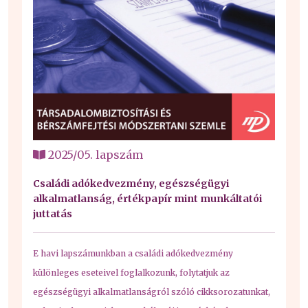
2025/05. lapszám
Családi adókedvezmény, egészségügyi
alkalmatlanság, értékpapír mint munkáltatói
juttatás
E havi lapszámunkban a családi adókedvezmény
különleges eseteivel foglalkozunk, folytatjuk az
egészségügyi alkalmatlanságról szóló cikksorozatunkat,