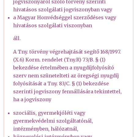
jogviszonyáról szóló törvény szerinti
hivatásos szolgálati jogviszonyban vagy
a Magyar Honvédséggel szerződéses vagy
hivatásos szolgálati viszonyban
áll.
A Tny. törvény végrehajtását segítő 168/1997.
(X.6) Korm. rendelet (Tny.R) 73/B. § (1)
bekezdése értelmében a nyugdíjfolyósító
szerv nem szünetelteti az öregségi nyugdíj
folyósítását a Tny. 83/C. § (1) bekezdése
szerinti jogviszony fennállására tekintettel,
ha a jogviszony
szociális, gyermekjóléti vagy
gyermekvédelmi szolgáltatónál,
intézményben, hálózatnál,
köznevelési intézményben vagy