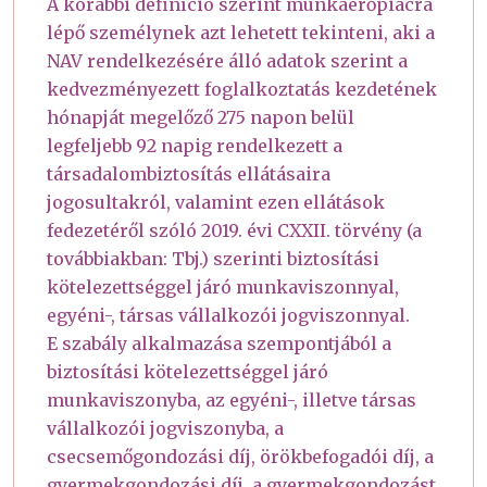
A korábbi definíció szerint munkaerőpiacra
lépő személynek azt lehetett tekinteni, aki a
NAV rendelkezésére álló adatok szerint a
kedvezményezett foglalkoztatás kezdetének
hónapját megelőző 275 napon belül
legfeljebb 92 napig rendelkezett a
társadalombiztosítás ellátásaira
jogosultakról, valamint ezen ellátások
fedezetéről szóló 2019. évi CXXII. törvény (a
továbbiakban: Tbj.) szerinti biztosítási
kötelezettséggel járó munkaviszonnyal,
egyéni-, társas vállalkozói jogviszonnyal.
E szabály alkalmazása szempontjából a
biztosítási kötelezettséggel járó
munkaviszonyba, az egyéni-, illetve társas
vállalkozói jogviszonyba, a
csecsemőgondozási díj, örökbefogadói díj, a
gyermekgondozási díj, a gyermekgondozást