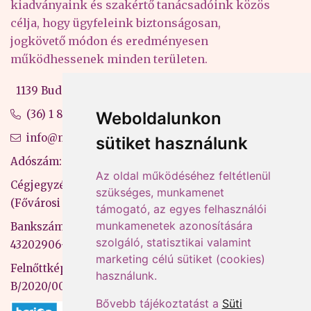
kiadványaink és szakértő tanácsadóink közös
célja, hogy ügyfeleink biztonságosan,
jogkövető módon és eredményesen
működhessenek minden területen.
1139 Budapest, Váci út 99-105. 4. em.
(36) 1 880 76 00
Weboldalunkon
info@mprx.hu
sütiket használunk
Adószám: 13598145-2-41
Az oldal működéséhez feltétlenül
Cégjegyzékszám: 01-09-883770
szükséges, munkamenet
(Fővárosi Bíróság)
támogató, az egyes felhasználói
munkamenetek azonosítására
Bankszámlaszám: CIB Bank, 10700581-
szolgáló, statisztikai valamint
43202906-51100005
marketing célú sütiket (cookies)
Felnőttképzési nyilvántartási szám:
használunk.
B/2020/000053
Bővebb tájékoztatást a
Süti