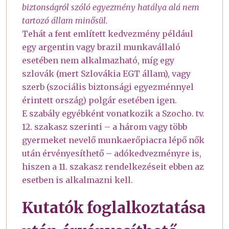
biztonságról szóló egyezmény hatálya alá nem
tartozó állam minősül.
Tehát a fent említett kedvezmény például
egy argentin vagy brazil munkavállaló
esetében nem alkalmazható, míg egy
szlovák (mert Szlovákia EGT állam), vagy
szerb (szociális biztonsági egyezménnyel
érintett ország) polgár esetében igen.
E szabály egyébként vonatkozik a Szocho. tv.
12. szakasz szerinti – a három vagy több
gyermeket nevelő munkaerőpiacra lépő nők
után érvényesíthető – adókedvezményre is,
hiszen a 11. szakasz rendelkezéseit ebben az
esetben is alkalmazni kell.
Kutatók foglalkoztatása