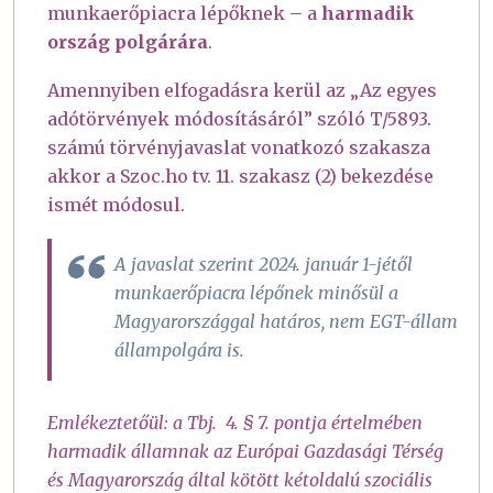
munkaerőpiacra lépőknek – a
harmadik
ország polgárára
.
Amennyiben elfogadásra kerül az „Az egyes
adótörvények módosításáról” szóló T/5893.
számú törvényjavaslat vonatkozó szakasza
akkor a Szoc.ho tv. 11. szakasz (2) bekezdése
ismét módosul.
A javaslat szerint 2024. január 1-jétől
munkaerőpiacra lépőnek minősül a
Magyarországgal határos, nem EGT-állam
állampolgára is.
Emlékeztetőül: a Tbj. 4. § 7. pontja értelmében
harmadik államnak az Európai Gazdasági Térség
és Magyarország által kötött kétoldalú szociális