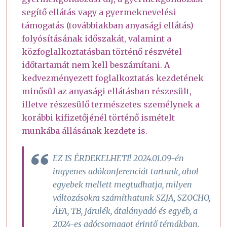
segítő ellátás vagy a gyermeknevelési
támogatás (továbbiakban anyasági ellátás)
folyósításának időszakát, valamint a
közfoglalkoztatásban történő részvétel
időtartamát nem kell beszámítani. A
kedvezményezett foglalkoztatás kezdetének
minősül az anyasági ellátásban részesült,
illetve részesülő természetes személynek a
korábbi kifizetőjénél történő ismételt
munkába állásának kezdete is.
EZ IS ÉRDEKELHETI! 2024.01.09-én
ingyenes adókonferenciát tartunk, ahol
egyebek mellett megtudhatja, milyen
változásokra számíthatunk SZJA, SZOCHO,
ÁFA, TB, járulék, átalányadó és egyéb, a
2024-es adócsomagot érintő témákban.