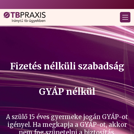
Fizetés nélküli szabadság
GYÁP nélkül
A szülő 15 éves gyermeke jogán GYÁP-ot
igényel. Ha megkapja a GYÁP-ot, akkor
nem fog szünetelni a biztosítás,