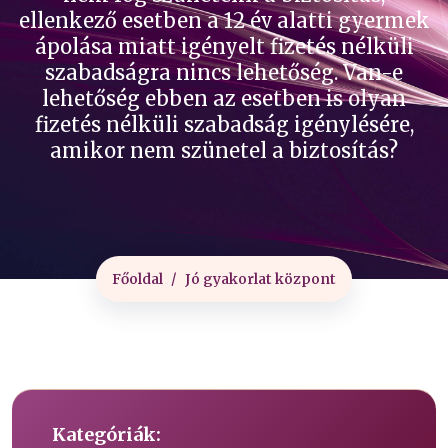
ellenkező esetben a 12 év alatti gyermek
ápolása miatt igényelt fizetés nélküli
szabadságra nincs lehetőség. Van-e
lehetőség ebben az esetben is olyan
fizetés nélküli szabadság igénylésére,
amikor nem szünetel a biztosítás?
Főoldal
Jó gyakorlat központ
Kategóriák: