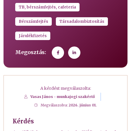
TB, bérszámfejtés, cafeteria
Bérszámfejtés
Társadalombiztosítás
Járulékfizetés
Megosztás:
A kérdést megválaszolta:
Vasas János - munkajogi szakértő
Megválaszolva:
2026. június 01.
Kérdés