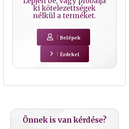
Lépjen be, vagy próbálja
ki kötelezettségek
nélkül a terméket.
Belépek
Érdekel
Önnek is van kérdése?