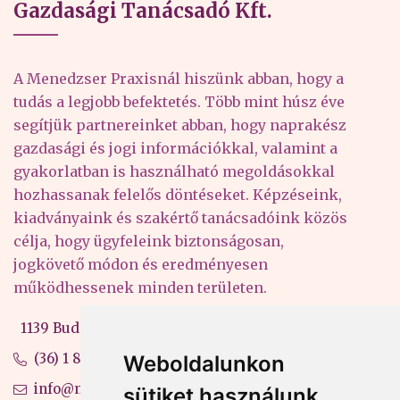
Gazdasági Tanácsadó Kft.
A Menedzser Praxisnál hiszünk abban, hogy a
tudás a legjobb befektetés. Több mint húsz éve
segítjük partnereinket abban, hogy naprakész
gazdasági és jogi információkkal, valamint a
gyakorlatban is használható megoldásokkal
hozhassanak felelős döntéseket. Képzéseink,
kiadványaink és szakértő tanácsadóink közös
célja, hogy ügyfeleink biztonságosan,
jogkövető módon és eredményesen
működhessenek minden területen.
1139 Budapest, Váci út 99-105. 4. em.
(36) 1 880 76 00
Weboldalunkon
info@mprx.hu
sütiket használunk