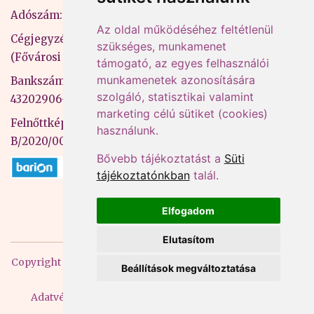
Adószám: 13598145-2-41
Az oldal működéséhez feltétlenül
Cégjegyzékszám: 01-09-883770
szükséges, munkamenet
(Fővárosi Bíróság)
támogató, az egyes felhasználói
munkamenetek azonosítására
Bankszámlaszám: CIB Bank, 10700581-
szolgáló, statisztikai valamint
43202906-51100005
marketing célú sütiket (cookies)
Felnőttképzési nyilvántartási szám:
használunk.
B/2020/000053
Bővebb tájékoztatást a
Süti
tájékoztatónkban
talál.
Elfogadom
Elutasítom
Copyright
2026 Mprx. Minden jog fenntartva
Menedzser
Beállítások megváltoztatása
Praxis Kft
Adatvédelem
ÁSZF
Impresszum
Kapcsolat