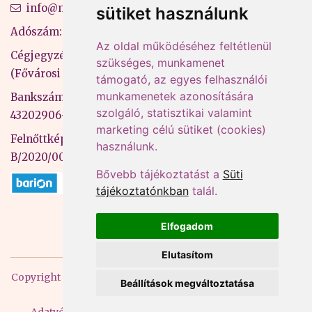
info@mprx.hu
sütiket használunk
Adószám: 13598145-2-41
Az oldal működéséhez feltétlenül
Cégjegyzékszám: 01-09-883770
szükséges, munkamenet
(Fővárosi Bíróság)
támogató, az egyes felhasználói
munkamenetek azonosítására
Bankszámlaszám: CIB Bank, 10700581-
szolgáló, statisztikai valamint
43202906-51100005
marketing célú sütiket (cookies)
Felnőttképzési nyilvántartási szám:
használunk.
B/2020/000053
Bővebb tájékoztatást a
Süti
tájékoztatónkban
talál.
Elfogadom
Elutasítom
Copyright
2026 Mprx. Minden jog fenntartva
Menedzser
Beállítások megváltoztatása
Praxis Kft
Adatvédelem
ÁSZF
Impresszum
Kapcsolat