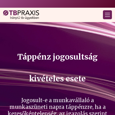
Táppénz jogosultság
kivételes esete
Jogosult-e a munkavállaló a
munkaszüneti napra táppénzre, ha a
keresőképtelenség, az igazolás szerint