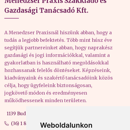
Menedzser Praxis Szakkiadó és
Gazdasági Tanácsadó Kft.
A Menedzser Praxisnál hiszünk abban, hogy a
tudás a legjobb befektetés. Több mint húsz éve
segítjük partnereinket abban, hogy naprakész
gazdasági és jogi információkkal, valamint a
gyakorlatban is használható megoldásokkal
hozhassanak felelős döntéseket. Képzéseink,
kiadványaink és szakértő tanácsadóink közös
célja, hogy ügyfeleink biztonságosan,
jogkövető módon és eredményesen
működhessenek minden területen.
1139 Budapest, Váci út 99-105. 4. em.
(36) 1 880 76 00
Weboldalunkon