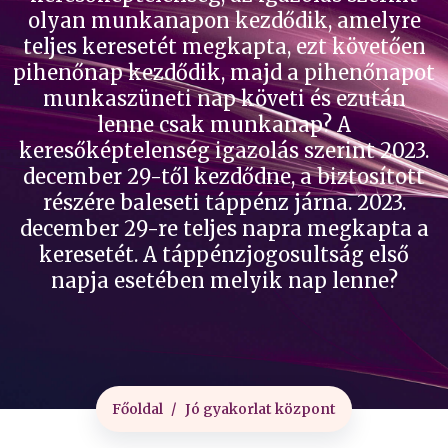
olyan munkanapon kezdődik, amelyre
teljes keresetét megkapta, ezt követően
pihenőnap kezdődik, majd a pihenőnapot
munkaszüneti nap követi és ezután
lenne csak munkanap? A
keresőképtelenség igazolás szerint 2023.
december 29-től kezdődne, a biztosított
részére baleseti táppénz járna. 2023.
december 29-re teljes napra megkapta a
keresetét. A táppénzjogosultság első
napja esetében melyik nap lenne?
Főoldal
Jó gyakorlat központ