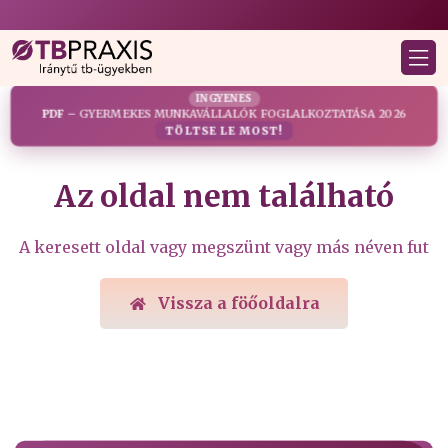
INGYENES
PDF
– GYERMEKES MUNKAVÁLLALÓK FOGLALKOZTATÁSA 2026
Hiba
TÖLTSE LE MOST!
Az oldal nem található
A keresett oldal vagy megszünt vagy más néven fut
Vissza a föőoldalra