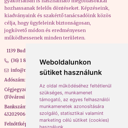
gyakorlatban is használható megoldásokkal
hozhassanak felelős döntéseket. Képzéseink,
kiadványaink és szakértő tanácsadóink közös
célja, hogy ügyfeleink biztonságosan,
jogkövető módon és eredményesen
működhessenek minden területen.
1139 Budapest, Váci út 99-105. 4. em.
(36) 1 880 76 00
Weboldalunkon
info@mprx.hu
sütiket használunk
Adószám: 13598145-2-41
Az oldal működéséhez feltétlenül
Cégjegyzékszám: 01-09-883770
szükséges, munkamenet
(Fővárosi Bíróság)
támogató, az egyes felhasználói
munkamenetek azonosítására
Bankszámlaszám: CIB Bank, 10700581-
szolgáló, statisztikai valamint
43202906-51100005
marketing célú sütiket (cookies)
Felnőttképzési nyilvántartási szám:
használunk.