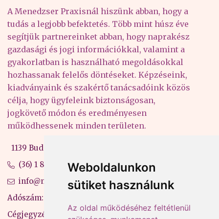
A Menedzser Praxisnál hiszünk abban, hogy a
tudás a legjobb befektetés. Több mint húsz éve
segítjük partnereinket abban, hogy naprakész
gazdasági és jogi információkkal, valamint a
gyakorlatban is használható megoldásokkal
hozhassanak felelős döntéseket. Képzéseink,
kiadványaink és szakértő tanácsadóink közös
célja, hogy ügyfeleink biztonságosan,
jogkövető módon és eredményesen
működhessenek minden területen.
1139 Budapest, Váci út 99-105. 4. em.
(36) 1 880 76 00
Weboldalunkon
info@mprx.hu
sütiket használunk
Adószám: 13598145-2-41
Az oldal működéséhez feltétlenül
Cégjegyzékszám: 01-09-883770