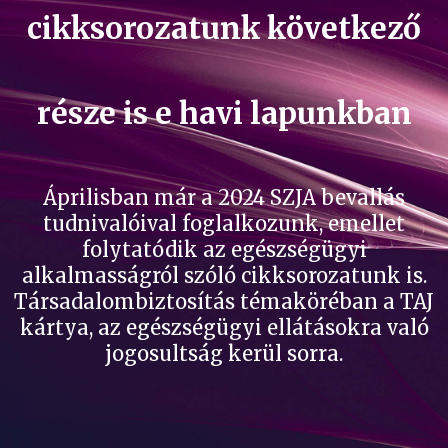
cikksorozatunk következő
része is e havi lapunkban
Áprilisban már a 2024 SZJA bevallás
tudnivalóival foglalkozunk, emellet
folytatódik az egészségügyi
alkalmasságról szóló cikksorozatunk is.
Társadalombiztosítás témaköréban a TAJ
kártya, az egészségügyi ellátásokra való
jogosultság kerül sorra.