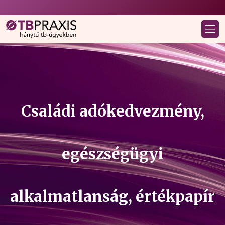
Családi adókedvezmény,
egészségügyi
alkalmatlanság, értékpapír