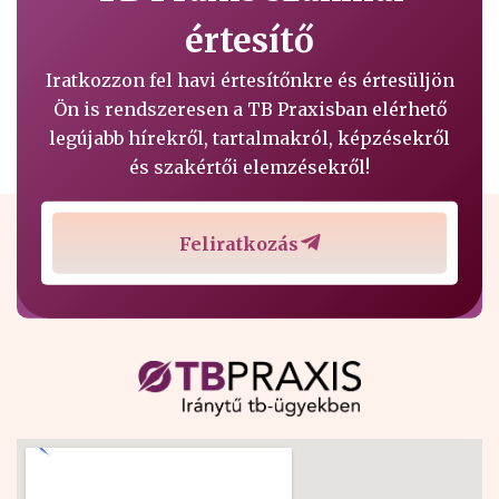
értesítő
Iratkozzon fel havi értesítőnkre és értesüljön
Ön is rendszeresen a TB Praxisban elérhető
legújabb hírekről, tartalmakról, képzésekről
és szakértői elemzésekről!
Feliratkozás