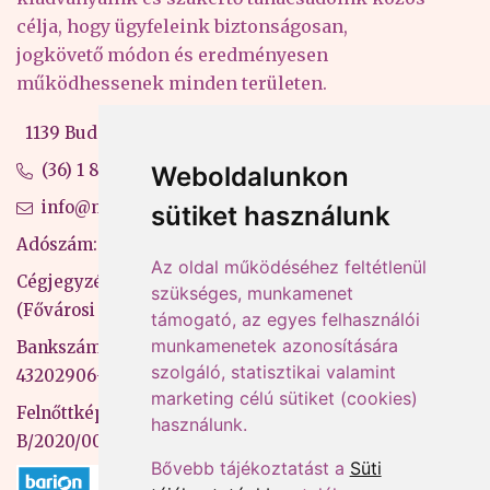
célja, hogy ügyfeleink biztonságosan,
jogkövető módon és eredményesen
működhessenek minden területen.
1139 Budapest, Váci út 99-105. 4. em.
(36) 1 880 76 00
Weboldalunkon
info@mprx.hu
sütiket használunk
Adószám: 13598145-2-41
Az oldal működéséhez feltétlenül
Cégjegyzékszám: 01-09-883770
szükséges, munkamenet
(Fővárosi Bíróság)
támogató, az egyes felhasználói
munkamenetek azonosítására
Bankszámlaszám: CIB Bank, 10700581-
szolgáló, statisztikai valamint
43202906-51100005
marketing célú sütiket (cookies)
Felnőttképzési nyilvántartási szám:
használunk.
B/2020/000053
Bővebb tájékoztatást a
Süti