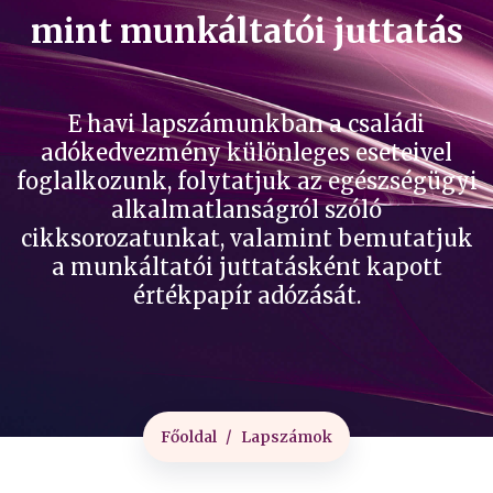
mint munkáltatói juttatás
E havi lapszámunkban a családi
adókedvezmény különleges eseteivel
foglalkozunk, folytatjuk az egészségügyi
alkalmatlanságról szóló
cikksorozatunkat, valamint bemutatjuk
a munkáltatói juttatásként kapott
értékpapír adózását.
Főoldal
Lapszámok