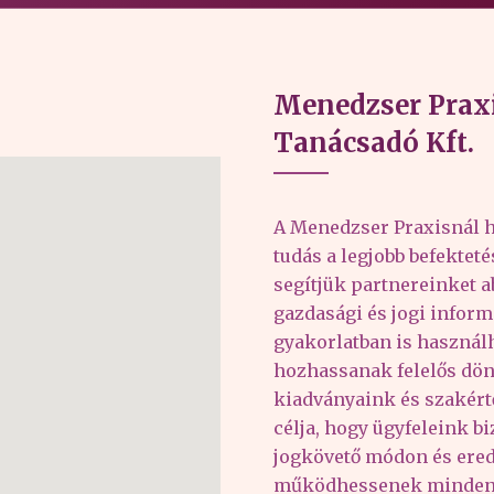
Menedzser Praxi
Tanácsadó Kft.
A Menedzser Praxisnál h
tudás a legjobb befektet
segítjük partnereinket 
gazdasági és jogi inform
gyakorlatban is haszná
hozhassanak felelős dön
kiadványaink és szakér
célja, hogy ügyfeleink b
jogkövető módon és er
működhessenek minden 