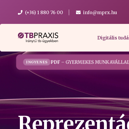
(+36) 1 880 76 00
info@mprx.hu
Digitális tudá
PDF
– GYERMEKES MUNKAVÁLLAL
INGYENES
Reprezentác