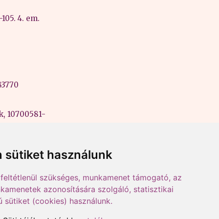
105. 4. em.
83770
k, 10700581-
ási szám:
 sütiket használunk
feltétlenül szükséges, munkamenet támogató, az
kamenetek azonosítására szolgáló, statisztikai
ú sütiket (cookies) használunk.