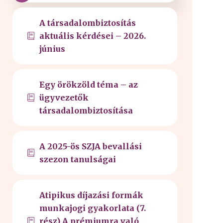
A társadalombiztosítás
aktuális kérdései – 2026.
június
Egy örökzöld téma – az
ügyvezetők
társadalombiztosítása
A 2025-ös SZJA bevallási
szezon tanulságai
Atipikus díjazási formák
munkajogi gyakorlata (7.
rész) A prémiumra való