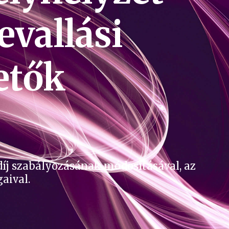
vallási
etők
díj szabályozásának módosításával, az
aival.