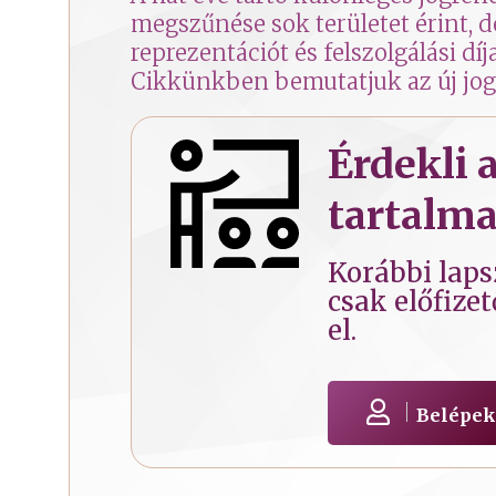
megszűnése sok területet érint, de
reprezentációt és felszolgálási dí
Cikkünkben bemutatjuk az új jogi
Érdekli
tartalma
Korábbi lap
csak előfize
el.
Belépek