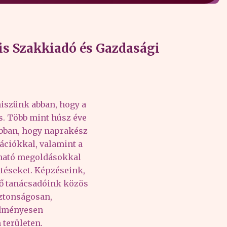
s Szakkiadó és Gazdasági
iszünk abban, hogy a
és. Több mint húsz éve
abban, hogy naprakész
ációkkal, valamint a
lható megoldásokkal
téseket. Képzéseink,
tő tanácsadóink közös
iztonságosan,
edményesen
területen.