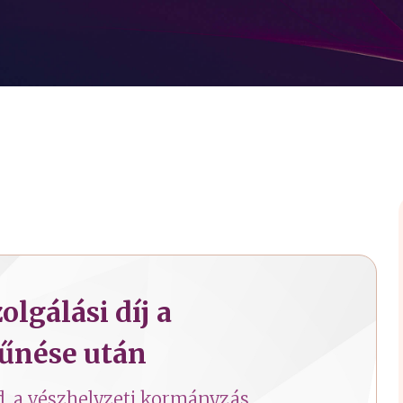
olgálási díj a
űnése után
d, a vészhelyzeti kormányzás