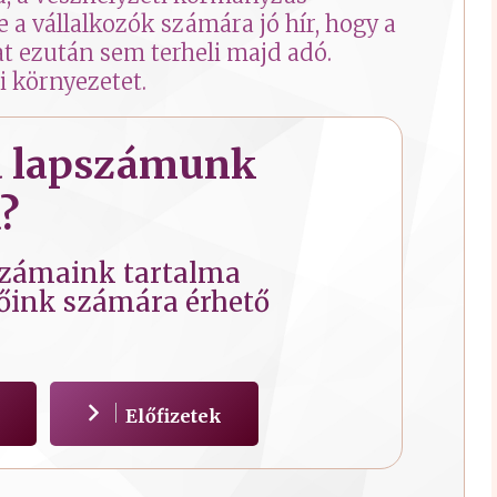
 a vállalkozók számára jó hír, hogy a
jat ezután sem terheli majd adó.
 környezetet.
 a lapszámunk
?
számaink tartalma
tőink számára érhető
Előfizetek