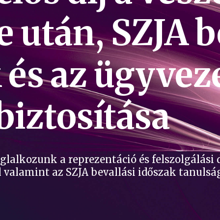
után, SZJA be
 és az ügyvez
iztosítása
lalkozunk a reprezentáció és felszolgálási 
valamint az SZJA bevallási időszak tanulság