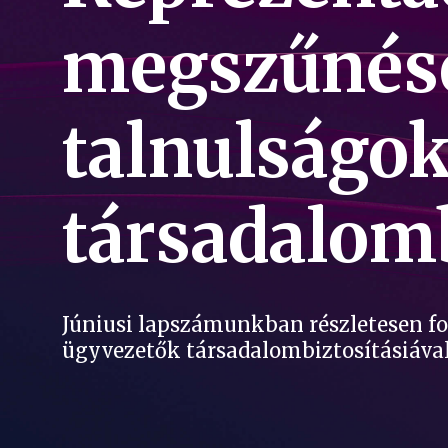
megszűnése 
talnulságok
társadalomb
Júniusi lapszámunkban részletesen fog
ügyvezetők társadalombiztosításiával 