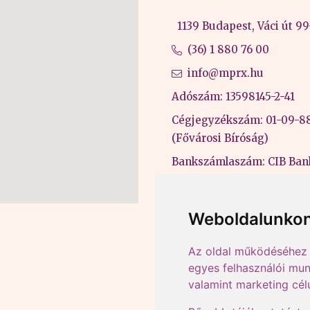
1139 Budapest, Váci út 99-
(36) 1 880 76 00
info@mprx.hu
Adószám: 13598145-2-41
Cégjegyzékszám: 01-09-8
(Fővárosi Bíróság)
Bankszámlaszám: CIB Ban
43202906-51100005
Felnőttképzési nyilvántart
Weboldalunkon
B/2020/000053
Az oldal működéséhez 
egyes felhasználói mun
valamint marketing cél