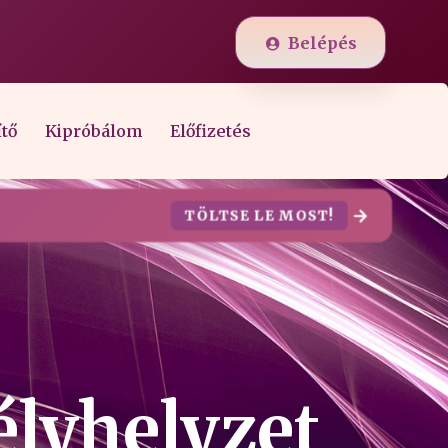
Belépés
ítő
Kipróbálom
Előfizetés
TÖLTSE LE MOST!
élyhelyzet