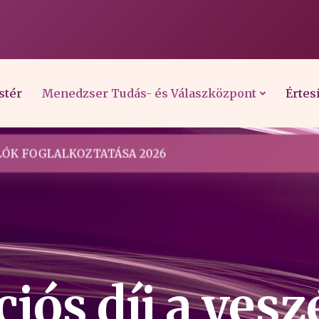
stér
Menedzser Tudás- és Válaszközpont
Értes
ÓK FOGLALKOZTATÁSA 2026
iós díj a vesz