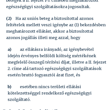
betegek a II. fejezet 1-3. címében meghatározott
egészségügyi szolgáltatásokra jogosultak.
(2)
Ha az uniós beteg a biztosítottal azonos
feltételek mellett veszi igénybe az (1) bekezdésben
meghatározott ellátást, akkor a biztosítottal
azonos jogállás illeti meg azzal, hogy
a)
az ellátásra irányadó, az igénybevétel
idején érvényes belföldi költség mértékének
megfelelő összegű térítési díjat, illetve a II. fejezet
2. címe alá tartozó egészségügyi szolgáltatások
esetén bruttó fogyasztói árat fizet, és
b)
esetében nincs területi ellátási
kötelezettséggel rendelkező egészségügyi
szolgáltató.