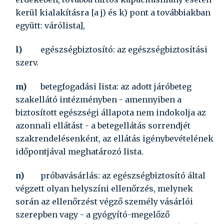
kerül kialakításra [a
j)
és
k)
pont a továbbiakban
együtt: várólista],
l)
egészségbiztosító:
az egészségbiztosítási
szerv.
m)
betegfogadási lista:
az adott járóbeteg
szakellátó intézményben - amennyiben a
biztosított egészségi állapota nem indokolja az
azonnali ellátást - a betegellátás sorrendjét
szakrendelésenként, az ellátás igénybevételének
időpontjával meghatározó lista.
n)
próbavásárlás:
az egészségbiztosító által
végzett olyan helyszíni ellenőrzés, melynek
során az ellenőrzést végző személy vásárlói
szerepben vagy - a gyógyító-megelőző