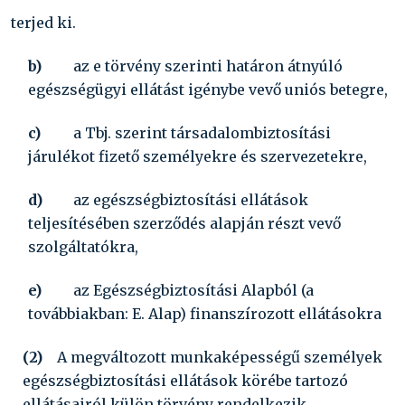
terjed ki.
b)
az e törvény szerinti határon átnyúló
egészségügyi ellátást igénybe vevő uniós betegre,
c)
a Tbj. szerint társadalombiztosítási
járulékot fizető személyekre és szervezetekre,
d)
az egészségbiztosítási ellátások
teljesítésében szerződés alapján részt vevő
szolgáltatókra,
e)
az Egészségbiztosítási Alapból (a
továbbiakban: E. Alap) finanszírozott ellátásokra
(2)
A megváltozott munkaképességű személyek
egészségbiztosítási ellátások körébe tartozó
ellátásairól külön törvény rendelkezik.