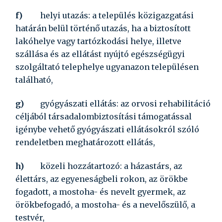
f)
helyi utazás:
a település közigazgatási
határán belül történő utazás, ha a biztosított
lakóhelye vagy tartózkodási helye, illetve
szállása és az ellátást nyújtó egészségügyi
szolgáltató telephelye ugyanazon településen
található,
g)
gyógyászati ellátás:
az orvosi rehabilitáció
céljából társadalombiztosítási támogatással
igénybe vehető gyógyászati ellátásokról szóló
rendeletben meghatározott ellátás,
h)
közeli hozzátartozó:
a házastárs, az
élettárs, az egyeneságbeli rokon, az örökbe
fogadott, a mostoha- és nevelt gyermek, az
örökbefogadó, a mostoha- és a nevelőszülő, a
testvér,