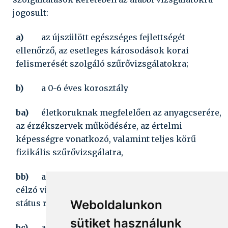
jogosult:
a)
az újszülött egészséges fejlettségét
ellenőrző, az esetleges károsodások korai
felismerését szolgáló szűrővizsgálatokra;
b)
a 0-6 éves korosztály
ba)
életkoruknak megfelelően az anyagcserére,
az érzékszervek működésére, az értelmi
képességre vonatkozó, valamint teljes körű
fizikális szűrővizsgálatra,
bb)
a fogazati rendellenességek felismerését
célzó vizsgálatra, valamint a teljes fogászati
Weboldalunkon
státus rögzítésére,
sütiket használunk
bc)
az életkornak megfelelő fejlődésre és az