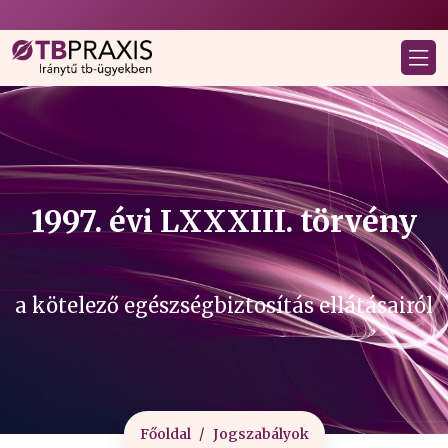
1997. évi LXXXIII. törvény
a kötelező egészségbiztosítás ellátásairól
Főoldal
Jogszabályok