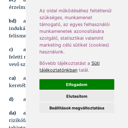
érzelmi állapotra vonatkozó vizsgálatokra,
Az oldal működéséhez feltétlenül
szükséges, munkamenet
bd)
a környezeti tényezők rizikófaktorai által
támogató, az egyes felhasználói
indukált megbetegedések megelőzését és korai
munkamenetek azonosítására
felismerését célzó szűrővizsgálatokra;
szolgáló, statisztikai valamint
marketing célú sütiket (cookies)
c)
a 6-18 éves korosztály - ideértve a 18 év
használunk.
feletti nappali rendszerű iskolai oktatásban részt
Bővebb tájékoztatást a
Süti
vevő személyeket is - a
b)
pontban foglaltakon túl
tájékoztatónkban
talál.
ca)
az iskola- és ifjúságegészségügyi ellátás
Elfogadom
keretében végzett szűrővizsgálatokra,
Elutasítom
d)
a 18 éven felüli korosztály
Beállítások megváltoztatása
da)
az életkornak és nemnek megfelelő
rizikófaktorok által indukált betegségek
tekintetében az egészségbiztosításért felelős