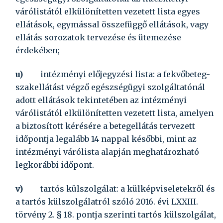
várólistától elkülönítetten vezetett lista egyes
ellátások, egymással összefüggő ellátások, vagy
ellátás sorozatok tervezése és ütemezése
érdekében;
u)
intézményi előjegyzési lista:
a fekvőbeteg-
szakellátást végző egészségügyi szolgáltatónál
adott ellátások tekintetében az intézményi
várólistától elkülönítetten vezetett lista, amelyen
a biztosított kérésére a betegellátás tervezett
időpontja legalább 14 nappal későbbi, mint az
intézményi várólista alapján meghatározható
legkorábbi időpont.
v)
tartós külszolgálat:
a külképviseletekről és
a tartós külszolgálatról szóló
2016. évi LXXIII.
törvény
2. § 18. pontja szerinti tartós külszolgálat,