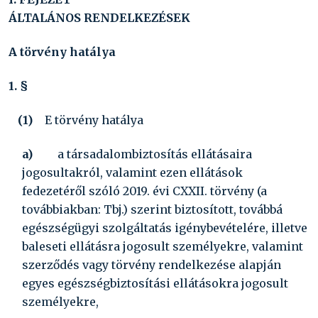
ÁLTALÁNOS RENDELKEZÉSEK
A törvény hatálya
1. §
(1)
E törvény hatálya
a)
a társadalombiztosítás ellátásaira
jogosultakról, valamint ezen ellátások
fedezetéről szóló
2019. évi CXXII. törvény
(a
továbbiakban: Tbj.) szerint biztosított, továbbá
egészségügyi szolgáltatás igénybevételére, illetve
baleseti ellátásra jogosult személyekre, valamint
szerződés vagy törvény rendelkezése alapján
egyes egészségbiztosítási ellátásokra jogosult
személyekre,