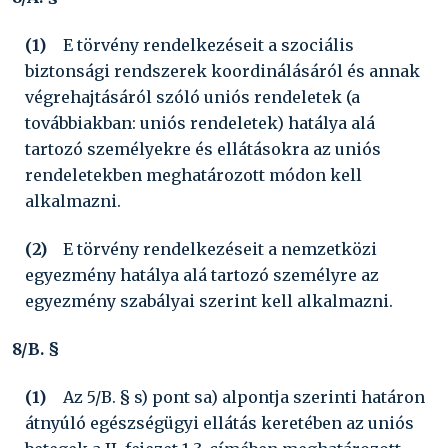
(1)
E törvény rendelkezéseit a szociális
biztonsági rendszerek koordinálásáról és annak
végrehajtásáról szóló uniós rendeletek (a
továbbiakban: uniós rendeletek) hatálya alá
tartozó személyekre és ellátásokra az uniós
rendeletekben meghatározott módon kell
alkalmazni.
(2)
E törvény rendelkezéseit a nemzetközi
egyezmény hatálya alá tartozó személyre az
egyezmény szabályai szerint kell alkalmazni.
8/B. §
(1)
Az 5/B. §
s)
pont
sa)
alpontja szerinti határon
átnyúló egészségügyi ellátás keretében az uniós