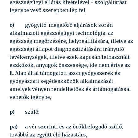
egészségügyi ellátás kivételével - szolgáltatást
igénybe vevő szerepben lép fel,
o)
gyógyító-megelőző eljárások során
alkalmazott egészségügyi technológia:
az
egészség megőrzésére, helyreállítására, illetve az
egészségi állapot diagnosztizálására irányuló
tevékenységek, illetve ezek kapcsán felhasznált
eszközök, anyagok összessége, ide nem értve az
E. Alap által támogatott azon gyógyszerek és
gyógyászati segédeszközök alkalmazását,
amelyek vényen rendelhetőek és ártámogatással
vehetők igénybe,
p)
szülő:
pa)
a vér szerinti és az örökbefogadó szülő,
továbbá az együtt élő házastárs,