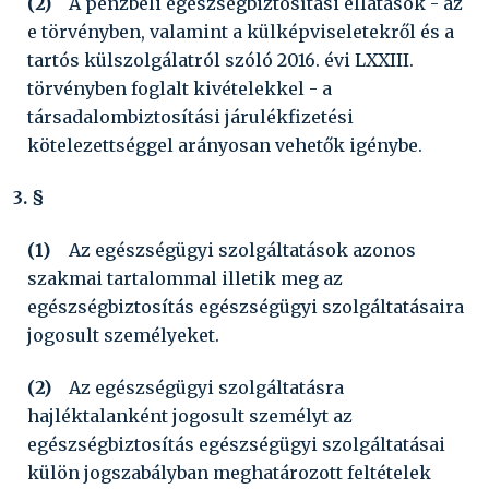
(2)
A pénzbeli egészségbiztosítási ellátások - az
e törvényben, valamint a külképviseletekről és a
tartós külszolgálatról szóló
2016. évi LXXIII.
törvény
ben foglalt kivételekkel - a
társadalombiztosítási járulékfizetési
kötelezettséggel arányosan vehetők igénybe.
3. §
(1)
Az egészségügyi szolgáltatások azonos
szakmai tartalommal illetik meg az
egészségbiztosítás egészségügyi szolgáltatásaira
jogosult személyeket.
(2)
Az egészségügyi szolgáltatásra
hajléktalanként jogosult személyt az
egészségbiztosítás egészségügyi szolgáltatásai
külön jogszabályban meghatározott feltételek