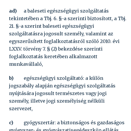
ad)
a baleseti egészségügyi szolgáltatás
tekintetében a Tbj. 6. §-a szerinti biztosított, a Tbj.
21. §-a szerint baleseti egészségügyi
szolgáltatásra jogosult személy, valamint az
egyszerűsített foglalkoztatásról szóló
2010. évi
LXXV. törvény
7. § (2) bekezdése szerinti
foglalkoztatás keretében alkalmazott
munkavállaló,
b)
egészségügyi szolgáltató:
a külön
jogszabály alapján egészségügyi szolgáltatás
nyújtására jogosult természetes vagy jogi
személy, illetve jogi személyiség nélküli
szervezet,
c)
gyógyszertár:
a biztonságos és gazdaságos
gyógyszer- és gyógyászatisegédeszköz-ellátás,