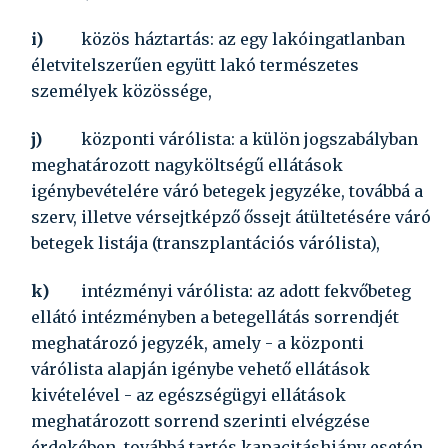
i)
közös háztartás:
az egy lakóingatlanban
életvitelszerűen együtt lakó természetes
személyek közössége,
j)
központi várólista:
a külön jogszabályban
meghatározott nagyköltségű ellátások
igénybevételére váró betegek jegyzéke, továbbá a
szerv, illetve vérsejtképző őssejt átültetésére váró
betegek listája (transzplantációs várólista),
k)
intézményi várólista:
az adott fekvőbeteg
ellátó intézményben a betegellátás sorrendjét
meghatározó jegyzék, amely - a központi
várólista alapján igénybe vehető ellátások
kivételével - az egészségügyi ellátások
meghatározott sorrend szerinti elvégzése
érdekében, továbbá tartós kapacitáshiány esetén