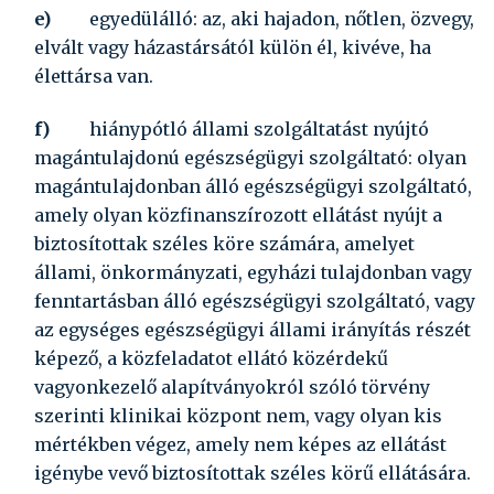
e)
egyedülálló
: az, aki hajadon, nőtlen, özvegy,
elvált vagy házastársától külön él, kivéve, ha
élettársa van.
f)
hiánypótló állami szolgáltatást nyújtó
magántulajdonú egészségügyi szolgáltató:
olyan
magántulajdonban álló egészségügyi szolgáltató,
amely olyan közfinanszírozott ellátást nyújt a
biztosítottak széles köre számára, amelyet
állami, önkormányzati, egyházi tulajdonban vagy
fenntartásban álló egészségügyi szolgáltató, vagy
az egységes egészségügyi állami irányítás részét
képező, a közfeladatot ellátó közérdekű
vagyonkezelő alapítványokról szóló törvény
szerinti klinikai központ nem, vagy olyan kis
mértékben végez, amely nem képes az ellátást
igénybe vevő biztosítottak széles körű ellátására.