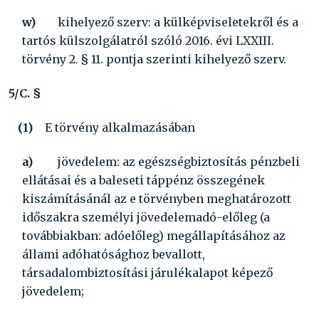
w)
kihelyező szerv:
a külképviseletekről és a
tartós külszolgálatról szóló
2016. évi LXXIII.
törvény
2. § 11. pontja szerinti kihelyező szerv.
5/C. §
(1)
E törvény alkalmazásában
a)
jövedelem:
az egészségbiztosítás pénzbeli
ellátásai és a baleseti táppénz összegének
kiszámításánál az e törvényben meghatározott
időszakra személyi jövedelemadó-előleg (a
továbbiakban: adóelőleg) megállapításához az
állami adóhatósághoz bevallott,
társadalombiztosítási járulékalapot képező
jövedelem;