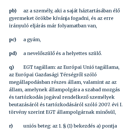
pb)
az a személy, aki a saját háztartásában élő
gyermeket örökbe kívánja fogadni, és az erre
irányuló eljárás már folyamatban van,
pc)
a gyám,
pd)
a nevelőszülő és a helyettes szülő.
q)
EGT tagállam:
az Európai Unió tagállama,
az Európai Gazdasági Térségről szóló
megállapodásban részes állam, valamint az az
állam, amelynek állampolgára a szabad mozgás
és tartózkodás jogával rendelkező személyek
beutazásáról és tartózkodásáról szóló
2007. évi I.
törvény
szerint EGT állampolgárnak minősül,
r)
uniós beteg:
az 1. § (1) bekezdés
a)
pontja