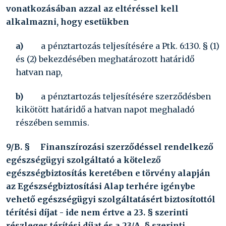
vonatkozásában azzal az eltéréssel kell
alkalmazni, hogy esetükben
a)
a pénztartozás teljesítésére a Ptk. 6:130. § (1)
és (2) bekezdésében meghatározott határidő
hatvan nap,
b)
a pénztartozás teljesítésére szerződésben
kikötött határidő a hatvan napot meghaladó
részében semmis.
9/B. §
Finanszírozási szerződéssel rendelkező
egészségügyi szolgáltató a kötelező
egészségbiztosítás keretében e törvény alapján
az Egészségbiztosítási Alap terhére igénybe
vehető egészségügyi szolgáltatásért biztosítottól
térítési díjat - ide nem értve a 23. § szerinti
részleges térítési díjat és a 23/A. § szerinti