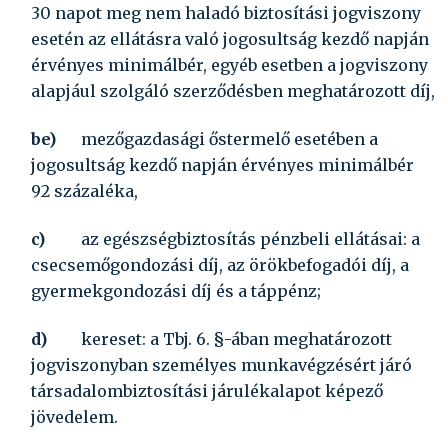
30 napot meg nem haladó biztosítási jogviszony
esetén az ellátásra való jogosultság kezdő napján
érvényes minimálbér, egyéb esetben a jogviszony
alapjául szolgáló szerződésben meghatározott díj,
be)
mezőgazdasági őstermelő esetében a
jogosultság kezdő napján érvényes minimálbér
92 százaléka,
c)
az egészségbiztosítás pénzbeli ellátásai: a
csecsemőgondozási díj, az örökbefogadói díj, a
gyermekgondozási díj és a táppénz;
d)
kereset:
a Tbj. 6. §-ában meghatározott
jogviszonyban személyes munkavégzésért járó
társadalombiztosítási járulékalapot képező
jövedelem.