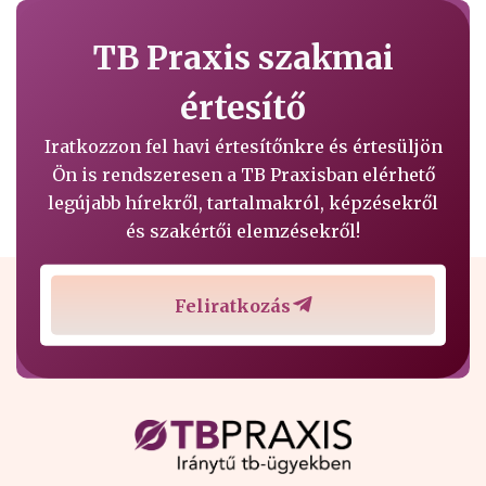
TB Praxis szakmai
értesítő
Iratkozzon fel havi értesítőnkre és értesüljön
Ön is rendszeresen a TB Praxisban elérhető
legújabb hírekről, tartalmakról, képzésekről
és szakértői elemzésekről!
Feliratkozás