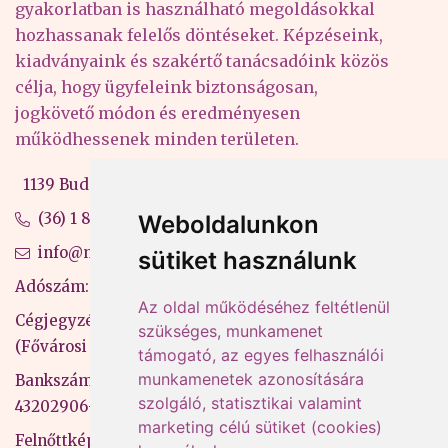
gyakorlatban is használható megoldásokkal
hozhassanak felelős döntéseket. Képzéseink,
kiadványaink és szakértő tanácsadóink közös
célja, hogy ügyfeleink biztonságosan,
jogkövető módon és eredményesen
működhessenek minden területen.
1139 Budapest, Váci út 99-105. 4. em.
(36) 1 880 76 00
Weboldalunkon
info@mprx.hu
sütiket használunk
Adószám: 13598145-2-41
Az oldal működéséhez feltétlenül
Cégjegyzékszám: 01-09-883770
szükséges, munkamenet
(Fővárosi Bíróság)
támogató, az egyes felhasználói
munkamenetek azonosítására
Bankszámlaszám: CIB Bank, 10700581-
szolgáló, statisztikai valamint
43202906-51100005
marketing célú sütiket (cookies)
Felnőttképzési nyilvántartási szám: