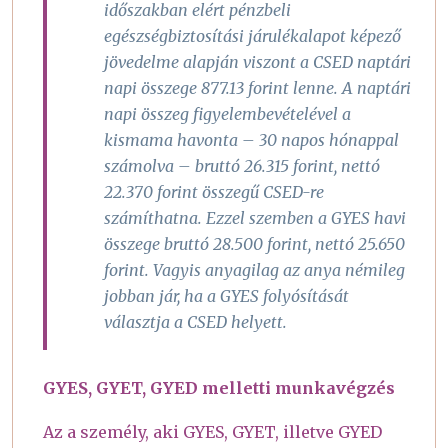
időszakban elért pénzbeli
egészségbiztosítási járulékalapot képező
jövedelme alapján viszont a CSED naptári
napi összege 877.13 forint lenne. A naptári
napi összeg figyelembevételével a
kismama havonta – 30 napos hónappal
számolva – bruttó 26.315 forint, nettó
22.370 forint összegű CSED-re
számíthatna. Ezzel szemben a GYES havi
összege bruttó 28.500 forint, nettó 25.650
forint. Vagyis anyagilag az anya némileg
jobban jár, ha a GYES folyósítását
választja a CSED helyett.
GYES, GYET, GYED melletti munkavégzés
Az a személy, aki GYES, GYET, illetve GYED