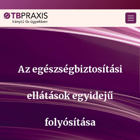
Az egészségbiztosítási
ellátások egyidejű
folyósítása