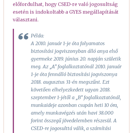
előfordulhat, hogy CSED-re való jogosultság
esetén is indokoltabb a GYES megállapítását
választani.
Példa:
A 2010. január 1-je óta folyamatos
biztosítási jogviszonyban álló anya első
gyermeke 2019. június 20. napján születik
meg. Az „A” foglalkoztatónál 2010. január
1-je óta fennálló biztosítási jogviszonya
2018. augusztus 31-én megszűnt. Ezt
követően elhelyezkedett ugyan 2018.
szeptember 1-jétől a „B” foglalkoztatónál,
munkaideje azonban csupán heti 10 óra,
amely munkavégzés után havi 38.000
forint összegű jövedelemben részesül. A
CSED-re jogosulttá válik, a számítási