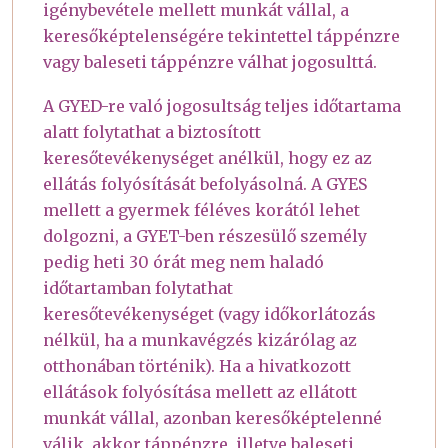
igénybevétele mellett munkát vállal, a
keresőképtelenségére tekintettel táppénzre
vagy baleseti táppénzre válhat jogosulttá.
A GYED-re való jogosultság teljes időtartama
alatt folytathat a biztosított
keresőtevékenységet anélkül, hogy ez az
ellátás folyósítását befolyásolná. A GYES
mellett a gyermek féléves korától lehet
dolgozni, a GYET-ben részesülő személy
pedig heti 30 órát meg nem haladó
időtartamban folytathat
keresőtevékenységet (vagy időkorlátozás
nélkül, ha a munkavégzés kizárólag az
otthonában történik). Ha a hivatkozott
ellátások folyósítása mellett az ellátott
munkát vállal, azonban keresőképtelenné
válik, akkor táppénzre, illetve baleseti