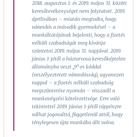
2018. augusztus 1. és 2019. május 31. között
keresőtevékenységet nem folytatott. 2019.
áprilisában – miután megtudta, hogy
várandós a második gyermekével – a
munkáltatójának bejelenti, hogy a fizetés
nélküli szabadságát meg kívánja
szüntetni 2019. május 31. napjával. 2019.
június 1-jétől a háziorvosa keresőképtelen
állományba veszi „9”-es kóddal
(veszélyeztetett várandósság), ugyanezen
nappal – a fizetés nélküli szabadság
megszüntetése nyomán – visszaáll a
munkavégzési kötelezettsége. Erre való
tekintettel 2019. június 1-jétől táppénzre
válhat jogosulttá, függetlenül attól, hogy
ténylegesen újra munkába állt volna.