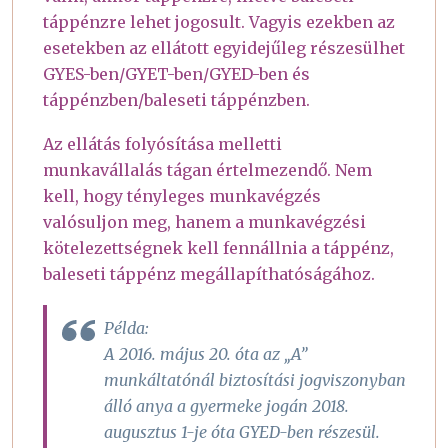
táppénzre lehet jogosult. Vagyis ezekben az
esetekben az ellátott egyidejűleg részesülhet
GYES-ben/GYET-ben/GYED-ben és
táppénzben/baleseti táppénzben.
Az ellátás folyósítása melletti
munkavállalás tágan értelmezendő. Nem
kell, hogy tényleges munkavégzés
valósuljon meg, hanem a munkavégzési
kötelezettségnek kell fennállnia a táppénz,
baleseti táppénz megállapíthatóságához.
Példa:
A 2016. május 20. óta az „A”
munkáltatónál biztosítási jogviszonyban
álló anya a gyermeke jogán 2018.
augusztus 1-je óta GYED-ben részesül.