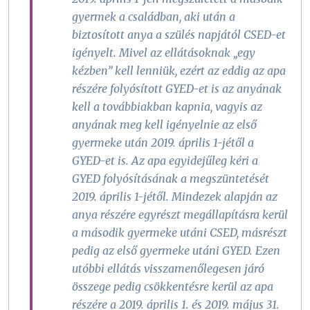
gyermek a családban, aki után a
biztosított anya a szülés napjától CSED-et
igényelt. Mivel az ellátásoknak „egy
kézben” kell lenniük, ezért az eddig az apa
részére folyósított GYED-et is az anyának
kell a továbbiakban kapnia, vagyis az
anyának meg kell igényelnie az első
gyermeke után 2019. április 1-jétől a
GYED-et is. Az apa egyidejűleg kéri a
GYED folyósításának a megszüntetését
2019. április 1-jétől. Mindezek alapján az
anya részére egyrészt megállapításra kerül
a második gyermeke utáni CSED, másrészt
pedig az első gyermeke utáni GYED. Ezen
utóbbi ellátás visszamenőlegesen járó
összege pedig csökkentésre kerül az apa
részére a 2019. április 1. és 2019. május 31.