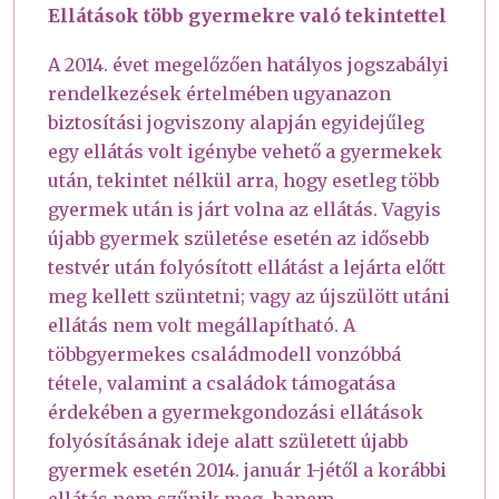
Ellátások több gyermekre való tekintettel
A 2014. évet megelőzően hatályos jogszabályi
rendelkezések értelmében ugyanazon
biztosítási jogviszony alapján egyidejűleg
egy ellátás volt igénybe vehető a gyermekek
után, tekintet nélkül arra, hogy esetleg több
gyermek után is járt volna az ellátás. Vagyis
újabb gyermek születése esetén az idősebb
testvér után folyósított ellátást a lejárta előtt
meg kellett szüntetni; vagy az újszülött utáni
ellátás nem volt megállapítható. A
többgyermekes családmodell vonzóbbá
tétele, valamint a családok támogatása
érdekében a gyermekgondozási ellátások
folyósításának ideje alatt született újabb
gyermek esetén 2014. január 1-jétől a korábbi
ellátás nem szűnik meg, hanem