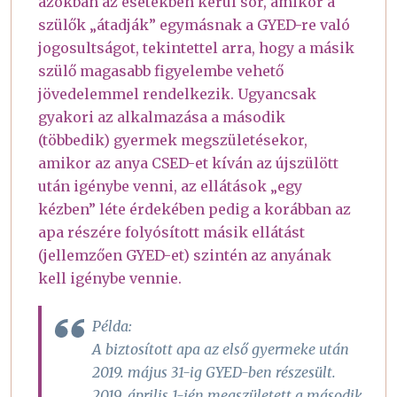
azokban az esetekben kerül sor, amikor a
szülők „átadják” egymásnak a GYED-re való
jogosultságot, tekintettel arra, hogy a másik
szülő magasabb figyelembe vehető
jövedelemmel rendelkezik. Ugyancsak
gyakori az alkalmazása a második
(többedik) gyermek megszületésekor,
amikor az anya CSED-et kíván az újszülött
után igénybe venni, az ellátások „egy
kézben” léte érdekében pedig a korábban az
apa részére folyósított másik ellátást
(jellemzően GYED-et) szintén az anyának
kell igénybe vennie.
Példa:
A biztosított apa az első gyermeke után
2019. május 31-ig GYED-ben részesült.
2019. április 1-jén megszületett a második