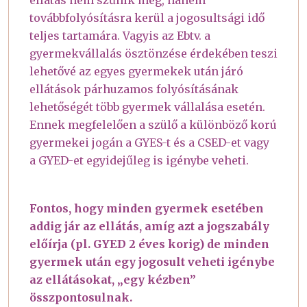
továbbfolyósításra kerül a jogosultsági idő
teljes tartamára. Vagyis az Ebtv. a
gyermekvállalás ösztönzése érdekében teszi
lehetővé az egyes gyermekek után járó
ellátások párhuzamos folyósításának
lehetőségét több gyermek vállalása esetén.
Ennek megfelelően a szülő a különböző korú
gyermekei jogán a GYES-t és a CSED-et vagy
a GYED-et egyidejűleg is igénybe veheti.
Fontos, hogy minden gyermek esetében
addig jár az ellátás, amíg azt a jogszabály
előírja (pl. GYED 2 éves korig) de minden
gyermek után egy jogosult veheti igénybe
az ellátásokat, „egy kézben”
összpontosulnak.