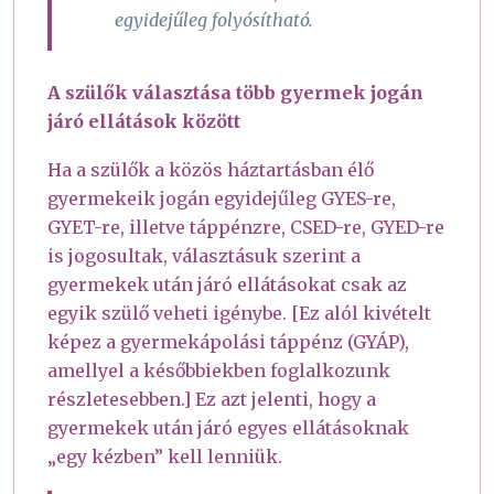
egyidejűleg folyósítható.
A szülők választása több gyermek jogán
járó ellátások között
Ha a szülők a közös háztartásban élő
gyermekeik jogán egyidejűleg GYES-re,
GYET-re, illetve táppénzre, CSED-re, GYED-re
is jogosultak, választásuk szerint a
gyermekek után járó ellátásokat csak az
egyik szülő veheti igénybe. [Ez alól kivételt
képez a gyermekápolási táppénz (GYÁP),
amellyel a későbbiekben foglalkozunk
részletesebben.] Ez azt jelenti, hogy a
gyermekek után járó egyes ellátásoknak
„egy kézben” kell lenniük.