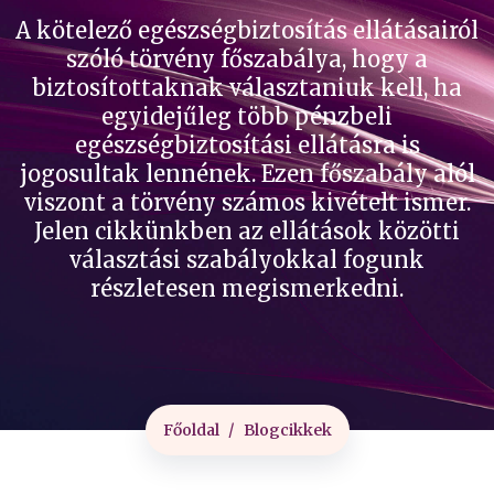
A kötelező egészségbiztosítás ellátásairól
szóló törvény főszabálya, hogy a
biztosítottaknak választaniuk kell, ha
egyidejűleg több pénzbeli
egészségbiztosítási ellátásra is
jogosultak lennének. Ezen főszabály alól
viszont a törvény számos kivételt ismer.
Jelen cikkünkben az ellátások közötti
választási szabályokkal fogunk
részletesen megismerkedni.
Főoldal
Blogcikkek