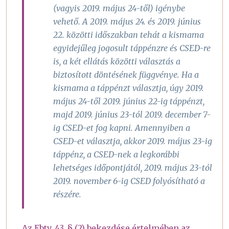
(vagyis 2019. május 24-től) igénybe
vehető. A 2019. május 24. és 2019. június
22. közötti időszakban tehát a kismama
egyidejűleg jogosult táppénzre és CSED-re
is, a két ellátás közötti választás a
biztosított döntésének függvénye. Ha a
kismama a táppénzt választja, úgy 2019.
május 24-től 2019. június 22-ig táppénzt,
majd 2019. június 23-tól 2019. december 7-
ig CSED-et fog kapni. Amennyiben a
CSED-et választja, akkor 2019. május 23-ig
táppénz, a CSED-nek a legkorábbi
lehetséges időpontjától, 2019. május 23-tól
2019. november 6-ig CSED folyósítható a
részére.
Az Ebtv. 43. § (2) bekezdése értelmében az