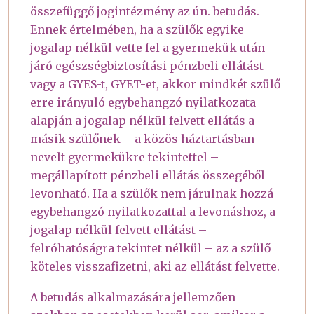
összefüggő jogintézmény az ún. betudás.
Ennek értelmében, ha a szülők egyike
jogalap nélkül vette fel a gyermekük után
járó egészségbiztosítási pénzbeli ellátást
vagy a GYES-t, GYET-et, akkor mindkét szülő
erre irányuló egybehangzó nyilatkozata
alapján a jogalap nélkül felvett ellátás a
másik szülőnek – a közös háztartásban
nevelt gyermekükre tekintettel –
megállapított pénzbeli ellátás összegéből
levonható. Ha a szülők nem járulnak hozzá
egybehangzó nyilatkozattal a levonáshoz, a
jogalap nélkül felvett ellátást –
felróhatóságra tekintet nélkül – az a szülő
köteles visszafizetni, aki az ellátást felvette.
A betudás alkalmazására jellemzően