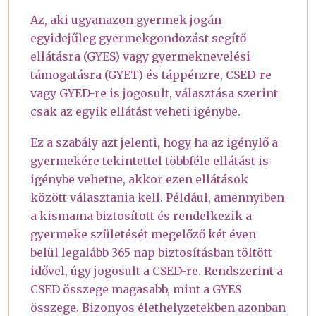
Az, aki ugyanazon gyermek jogán
egyidejűleg gyermekgondozást segítő
ellátásra (GYES) vagy gyermeknevelési
támogatásra (GYET) és táppénzre, CSED-re
vagy GYED-re is jogosult, választása szerint
csak az egyik ellátást veheti igénybe.
Ez a szabály azt jelenti, hogy ha az igénylő a
gyermekére tekintettel többféle ellátást is
igénybe vehetne, akkor ezen ellátások
között választania kell. Például, amennyiben
a kismama biztosított és rendelkezik a
gyermeke születését megelőző két éven
belül legalább 365 nap biztosításban töltött
idővel, úgy jogosult a CSED-re. Rendszerint a
CSED összege magasabb, mint a GYES
összege. Bizonyos élethelyzetekben azonban