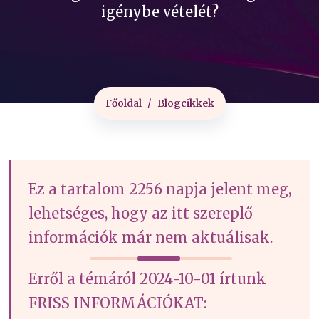
igénybe vételét?
Főoldal
Blogcikkek
Ez a tartalom 2256 napja jelent meg,
lehetséges, hogy az itt szereplő
információk már nem aktuálisak.
Erről a témáról 2024-10-01 írtunk
FRISS INFORMÁCIÓKAT: