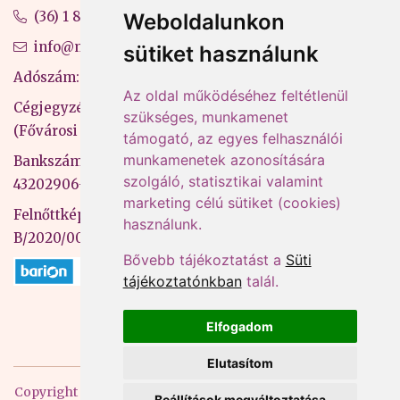
(36) 1 880 76 00
Weboldalunkon
info@mprx.hu
sütiket használunk
Adószám: 13598145-2-41
Az oldal működéséhez feltétlenül
Cégjegyzékszám: 01-09-883770
szükséges, munkamenet
(Fővárosi Bíróság)
támogató, az egyes felhasználói
munkamenetek azonosítására
Bankszámlaszám: CIB Bank, 10700581-
szolgáló, statisztikai valamint
43202906-51100005
marketing célú sütiket (cookies)
Felnőttképzési nyilvántartási szám:
használunk.
B/2020/000053
Bővebb tájékoztatást a
Süti
tájékoztatónkban
talál.
Elfogadom
Elutasítom
Copyright
2026 Mprx. Minden jog fenntartva
Menedzser
Beállítások megváltoztatása