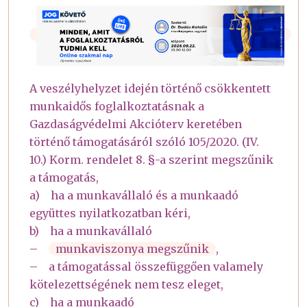
A veszélyhelyzet idején történő csökkentett
munkaidős foglalkoztatásnak a
Gazdaságvédelmi Akcióterv keretében
történő támogatásáról szóló 105/2020. (IV.
10.) Korm. rendelet 8. §-a szerint megszűnik
a támogatás,
a) ha a munkavállaló és a munkaadó
együttes nyilatkozatban kéri,
b) ha a munkavállaló
–
munkaviszonya megszűnik
,
– a támogatással összefüggően valamely
kötelezettségének nem tesz eleget,
c) ha a munkaadó