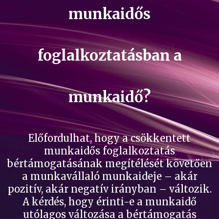
munkaidős
foglalkoztatásban a
munkaidő?
Előfordulhat, hogy a csökkentett
munkaidős foglalkoztatás
bértámogatásának megítélését követően
a munkavállaló munkaideje – akár
pozitív, akár negatív irányban – változik.
A kérdés, hogy érinti-e a munkaidő
utólagos változása a bértámogatás