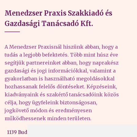
Menedzser Praxis Szakkiadó és
Gazdasági Tanácsadó Kft.
A Menedzser Praxisnál hiszünk abban, hogy a
tudás a legjobb befektetés. Több mint húsz éve
segítjük partnereinket abban, hogy naprakész
gazdasági és jogi információkkal, valamint a
gyakorlatban is használható megoldásokkal
hozhassanak felelős döntéseket. Képzéseink,
kiadványaink és szakértő tanácsadóink közös
célja, hogy ügyfeleink biztonságosan,
jogkövető módon és eredményesen
működhessenek minden területen.
1139 Budapest, Váci út 99-105. 4. em.