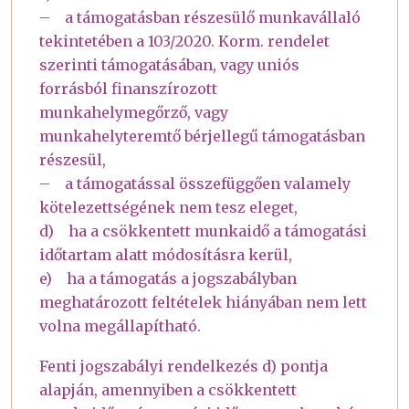
– a támogatásban részesülő munkavállaló
tekintetében a 103/2020. Korm. rendelet
szerinti támogatásában, vagy uniós
forrásból finanszírozott
munkahelymegőrző, vagy
munkahelyteremtő bérjellegű támogatásban
részesül,
– a támogatással összefüggően valamely
kötelezettségének nem tesz eleget,
d) ha a csökkentett munkaidő a támogatási
időtartam alatt módosításra kerül,
e) ha a támogatás a jogszabályban
meghatározott feltételek hiányában nem lett
volna megállapítható.
Fenti jogszabályi rendelkezés d) pontja
alapján, amennyiben a csökkentett