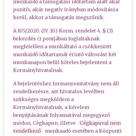
munkaidő a támogatási időtartam alatt akár
pozitív, akár negatív irányban módosításra
kerül, akkor a támogatás megszűnik.
A 105/2020. (IV. 10.) Korm. rendelet 4. § (3)
bekezdés c) pontjában foglaltaknak
megfelelően a munkáltató a csökkentett
munkaidő időtartamát érintő változást két
munkanapon belül köteles bejelenteni a
Kormányhivatalnak.
A bejelentéshez formanyomtatvány nem áll
rendelkezésre, azt hivatalos levélben
szükséges megküldeni a
Kormányhivatalnak, a kérelem
benyújtásának folyamatával megegyező
módon, Cégkapun, illetve
Cégkapuval nem
rendelkező
munkaadó esetében a Központi