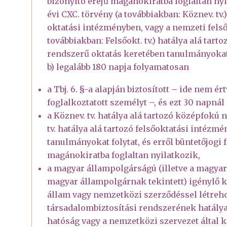
bizonyító erejű magánokiratba foglaltan nyi
évi CXC. törvény (a továbbiakban: Köznev. tv.
oktatási intézményben, vagy a nemzeti felsőo
továbbiakban: Felsőokt. tv.) hatálya alá tar
rendszerű oktatás keretében tanulmányokat 
b) legalább 180 napja folyamatosan
a Tbj. 6. §-a alapján biztosított – ide nem é
foglalkoztatott személyt –, és ezt 30 napnál
a Köznev. tv. hatálya alá tartozó középfokú
tv. hatálya alá tartozó felsőoktatási intéz
tanulmányokat folytat, és erről büntetőjogi f
magánokiratba foglaltan nyilatkozik,
a magyar állampolgárságú (illetve a magyar
magyar állampolgárnak tekintett) igénylő 
állam vagy nemzetközi szerződéssel létreh
társadalombiztosítási rendszerének hatálya a
hatóság vagy a nemzetközi szervezet által ki