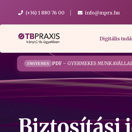
(+36) 1 880 76 00
info@mprx.hu
Digitális tudá
PDF
– GYERMEKES MUNKAVÁLLAL
INGYENES
Biztosítási