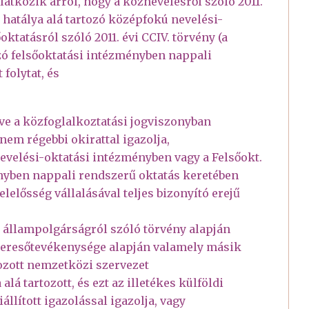
latkozik arról, hogy a köznevelésről szóló 2011.
) hatálya alá tartozó középfokú nevelési-
ktatásról szóló 2011. évi CCIV. törvény (a
tozó felsőoktatási intézményben nappali
folytat, és
rtve a közfoglalkoztatási jogviszonyban
 nem régebbi okirattal igazolja,
 nevelési-oktatási intézményben vagy a Felsőokt.
ményben nappali rendszerű oktatás keretében
elelősség vállalásával teljes bizonyító erejű
 állampolgárságról szóló törvény alapján
keresőtevékenysége alapján valamely másik
ozott nemzetközi szervezet
lá tartozott, és ezt az illetékes külföldi
állított igazolással igazolja, vagy