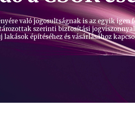
ére való jogosultságnak is az egyik igen fo
rozottak szerinti biztosítási jogviszonnya
új lakások építéséhez és vásárlásához kapc