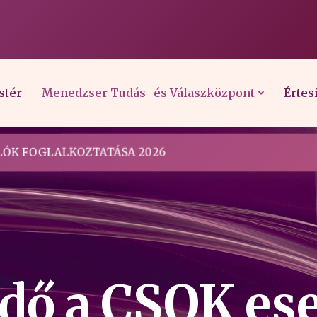
stér
Menedzser Tudás- és Válaszközpont
Értes
ÓK FOGLALKOZTATÁSA 2026
 idő a CSOK es