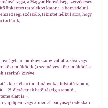
lományú tagja, a Magyar Honvédség szerződéses
esítő önkéntes tartalékos katona, a honvédelmi
nemzetiségi szószóló, tekintet nélkül arra, hogy
n történik,
ékenységében munkaviszony, vállalkozási vagy
sen közreműködik (a személyes közreműködést
 szerint), kivéve
atás keretében tanulmányokat folytató tanuló,
 – 25. életévének betöltéséig a tanulói,
ama alatt is –,
i nyugdíjban vagy átmeneti bányászjáradékban