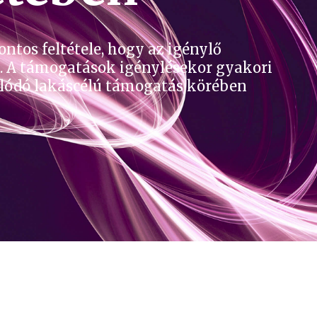
ntos feltétele, hogy az igénylő
l. A támogatások igénylésekor gyakori
solódó lakáscélú támogatás körében