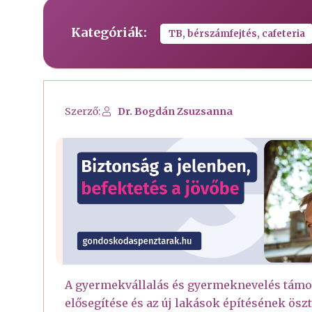
Kategóriák:
TB, bérszámfejtés, cafeteria
Szerző:
Dr. Bogdán Zsuzsanna
A gyermekvállalás és gyermeknevelés támog
elősegítése és az új lakások építésének ös