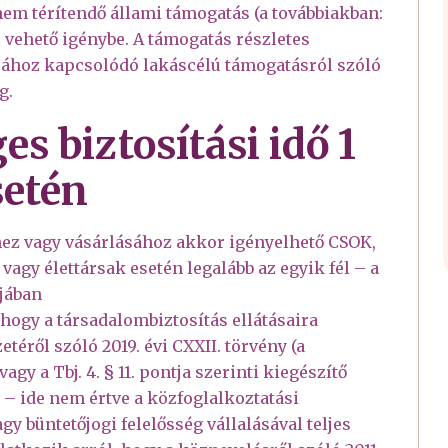
nem térítendő állami támogatás (a továbbiakban:
vehető igénybe. A támogatás részletes
lásához kapcsolódó lakáscélú támogatásról szóló
g.
s biztosítási idő 1
setén
hez vagy vásárlásához akkor igényelhető CSOK,
 vagy élettársak esetén legalább az egyik fél – a
jában
 hogy a társadalombiztosítás ellátásaira
téről szóló 2019. évi CXXII. törvény (a
vagy a Tbj. 4. § 11. pontja szerinti kiegészítő
– ide nem értve a közfoglalkoztatási
gy büntetőjogi felelősség vállalásával teljes