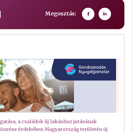
Megosztás:
atása, a családok új lakáshoz jutásának
ztönzése érdekében Magyarország területén új