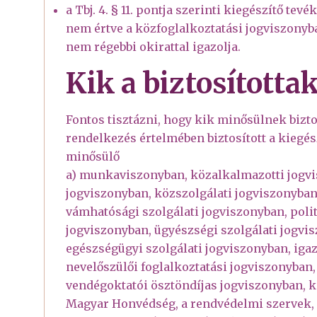
a Tbj. 4. § 11. pontja szerinti kiegészítő t
nem értve a közfoglalkoztatási jogviszonyba
nem régebbi okirattal igazolja.
Kik a biztosította
Fontos tisztázni, hogy kik minősülnek biztos
rendelkezés értelmében biztosított a kiegé
minősülő
a) munkaviszonyban, közalkalmazotti jogvi
jogviszonyban, közszolgálati jogviszonyban
vámhatósági szolgálati jogviszonyban, polit
jogviszonyban, ügyészségi szolgálati jogvis
egészségügyi szolgálati jogviszonyban, igaz
nevelőszülői foglalkoztatási jogviszonyban,
vendégoktatói ösztöndíjas jogviszonyban, k
Magyar Honvédség, a rendvédelmi szervek, 