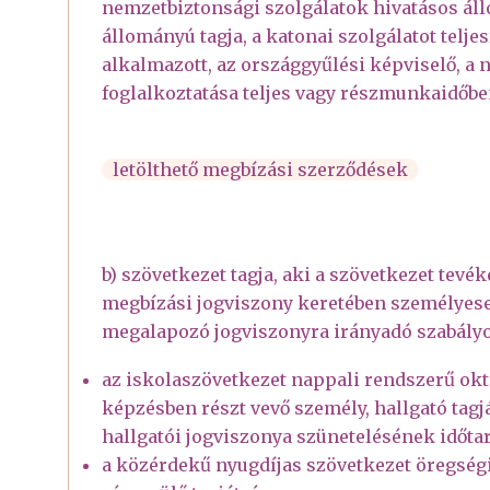
nemzetbiztonsági szolgálatok hivatásos ál
állományú tagja, a katonai szolgálatot telj
alkalmazott, az országgyűlési képviselő, a 
foglalkoztatása teljes vagy részmunkaidőbe
letölthető megbízási szerződések
b) szövetkezet tagja, aki a szövetkezet tev
megbízási jogviszony keretében személye
megalapozó jogviszonyra irányadó szabályok
az iskolaszövetkezet nappali rendszerű okt
képzésben részt vevő személy, hallgató tagját
hallgatói jogviszonya szünetelésének időtart
a közérdekű nyugdíjas szövetkezet öregség