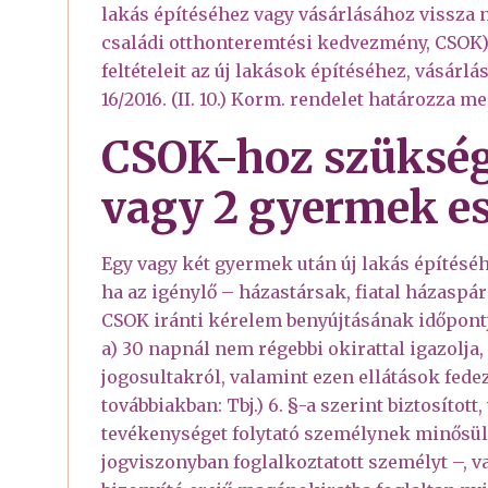
lakás építéséhez vagy vásárlásához vissza 
családi otthonteremtési kedvezmény, CSOK) 
feltételeit az új lakások építéséhez, vásár
16/2016. (II. 10.) Korm. rendelet határozza me
CSOK-hoz szüksége
vagy 2 gyermek e
Egy vagy két gyermek után új lakás építésé
ha az igénylő – házastársak, fiatal házaspár
CSOK iránti kérelem benyújtásának időpont
a) 30 napnál nem régebbi okirattal igazolja,
jogosultakról, valamint ezen ellátások fedeze
továbbiakban: Tbj.) 6. §-a szerint biztosított, 
tevékenységet folytató személynek minősül 
jogviszonyban foglalkoztatott személyt –, va