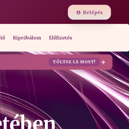
Belépés
ítő
Kipróbálom
Előfizetés
TÖLTSE LE MOST!
etében