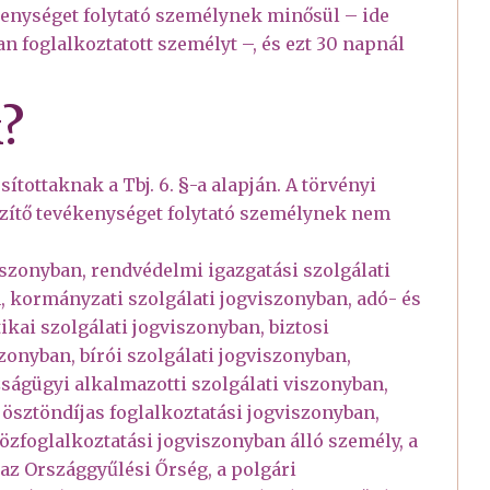
evékenységet folytató személynek minősül – ide
n foglalkoztatott személyt –, és ezt 30 napnál
k?
ítottaknak a Tbj. 6. §-a alapján. A törvényi
szítő tevékenységet folytató személynek nem
szonyban, rendvédelmi igazgatási szolgálati
, kormányzati szolgálati jogviszonyban, adó- és
ikai szolgálati jogviszonyban, biztosi
zonyban, bírói szolgálati jogviszonyban,
ságügyi alkalmazotti szolgálati viszonyban,
 ösztöndíjas foglalkoztatási jogviszonyban,
özfoglalkoztatási jogviszonyban álló személy, a
az Országgyűlési Őrség, a polgári