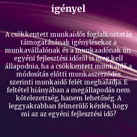
igényel
A csökkentett munkaidős foglalkoztatás
támogatásának igénylésekor a
munkavállalónak és a munkaadónak ún.
egyéni fejlesztési időről is meg kell
állapodnia, ha a csökkentett munkaidő a
módosítás előtti munkaszerződés
szerinti munkaidő felét meghaladja. E
feltétel hiányában a megállapodás nem
kötelezettség, hanem lehetőség. A
leggyakrabban felmerülő kérdés, hogy
mi az az egyéni fejlesztési idő?