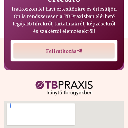
Iratkozzon fel havi értesítőnkre és értesüljön
Ön is rendszeresen a TB Praxisban elérhető
legújabb hírekről, tartalmakról, képzésekről
és szakértői elemzésekről!
Feliratkozás