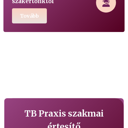
szakértőnktől
Tovább
TB Praxis szakmai
értesítő