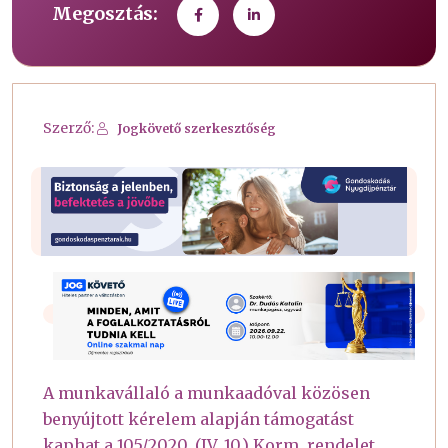
Megosztás:
Szerző:
Jogkövető szerkesztőség
A munkavállaló a munkaadóval közösen
benyújtott kérelem alapján támogatást
kaphat a 105/2020. (IV. 10.) Korm. rendelet