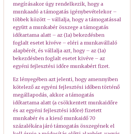
megírásakor úgy rendelkezik, hogy a
munkaadó a támogatás igénybevételekor –
többek között – vállalja, hogy a támogatással
együtt a munkabér összege a támogatás
időtartama alatt – az (1a) bekezdésben
foglalt esetet kivéve – eléri a munkavállaló
alapbérét, és vállalja azt, hogy – az (1a)
bekezdésben foglalt esetet kivéve – az
egyéni fejlesztési időre munkabért fizet.
Ez lényegében azt jelenti, hogy amennyiben
kötelező az egyéni fejlesztési időben történő
megállapodás, akkor a támogatás
időtartama alatt (a csökkentett munkaidőre
és az egyéni fejlesztési időre) fizetett
munkabér és a kieső munkaidő 70
százalékára járó támogatás összegének el
kell érnie a módosítás előtti alapbért, vagyis