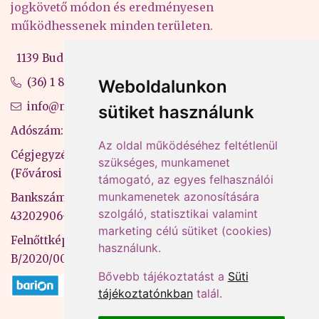
jogkövető módon és eredményesen
működhessenek minden területen.
1139 Budapest, Váci út 99-105. 4. em.
(36) 1 880 76 00
Weboldalunkon
info@mprx.hu
sütiket használunk
Adószám: 13598145-2-41
Az oldal működéséhez feltétlenül
Cégjegyzékszám: 01-09-883770
szükséges, munkamenet
(Fővárosi Bíróság)
támogató, az egyes felhasználói
munkamenetek azonosítására
Bankszámlaszám: CIB Bank, 10700581-
szolgáló, statisztikai valamint
43202906-51100005
marketing célú sütiket (cookies)
Felnőttképzési nyilvántartási szám:
használunk.
B/2020/000053
Bővebb tájékoztatást a
Süti
tájékoztatónkban
talál.