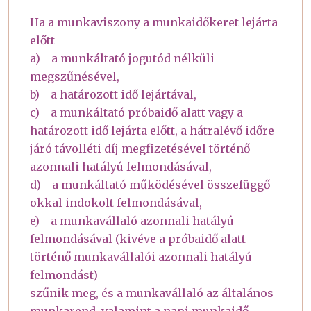
Ha a munkaviszony a munkaidőkeret lejárta
előtt
a) a munkáltató jogutód nélküli
megszűnésével,
b) a határozott idő lejártával,
c) a munkáltató próbaidő alatt vagy a
határozott idő lejárta előtt, a hátralévő időre
járó távolléti díj megfizetésével történő
azonnali hatályú felmondásával,
d) a munkáltató működésével összefüggő
okkal indokolt felmondásával,
e) a munkavállaló azonnali hatályú
felmondásával (kivéve a próbaidő alatt
történő munkavállalói azonnali hatályú
felmondást)
szűnik meg, és a munkavállaló az általános
munkarend, valamint a napi munkaidő