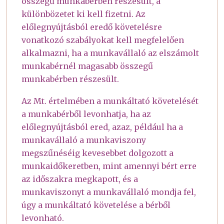
összegű munkabérben részesült, a
különbözetet ki kell fizetni. Az
előlegnyújtásból eredő követelésre
vonatkozó szabályokat kell megfelelően
alkalmazni, ha a munkavállaló az elszámolt
munkabérnél magasabb összegű
munkabérben részesült.
Az Mt. értelmében a munkáltató követelését
a munkabérből levonhatja, ha az
előlegnyújtásból ered, azaz, például ha a
munkavállaló a munkaviszony
megszűnéséig kevesebbet dolgozott a
munkaidőkeretben, mint amennyi bért erre
az időszakra megkapott, és a
munkaviszonyt a munkavállaló mondja fel,
úgy a munkáltató követelése a bérből
levonható.