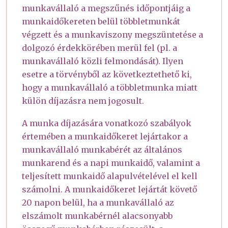
munkavállaló a megszűnés időpontjáig a
munkaidőkereten belül többletmunkát
végzett és a munkaviszony megszüntetése a
dolgozó érdekkörében merül fel (pl. a
munkavállaló közli felmondását). Ilyen
esetre a törvényből az következtethető ki,
hogy a munkavállaló a többletmunka miatt
külön díjazásra nem jogosult.
A munka díjazására vonatkozó szabályok
értemében a munkaidőkeret lejártakor a
munkavállaló munkabérét az általános
munkarend és a napi munkaidő, valamint a
teljesített munkaidő alapulvételével el kell
számolni. A munkaidőkeret lejártát követő
20 napon belül, ha a munkavállaló az
elszámolt munkabérnél alacsonyabb