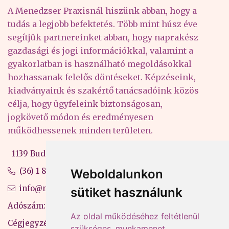
A Menedzser Praxisnál hiszünk abban, hogy a
tudás a legjobb befektetés. Több mint húsz éve
segítjük partnereinket abban, hogy naprakész
gazdasági és jogi információkkal, valamint a
gyakorlatban is használható megoldásokkal
hozhassanak felelős döntéseket. Képzéseink,
kiadványaink és szakértő tanácsadóink közös
célja, hogy ügyfeleink biztonságosan,
jogkövető módon és eredményesen
működhessenek minden területen.
1139 Budapest, Váci út 99-105. 4. em.
(36) 1 880 76 00
Weboldalunkon
info@mprx.hu
sütiket használunk
Adószám: 13598145-2-41
Az oldal működéséhez feltétlenül
Cégjegyzékszám: 01-09-883770
szükséges, munkamenet