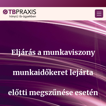
Eljárás a munkaviszony
munkaidőkeret lejárta
előtti megszűnése esetén