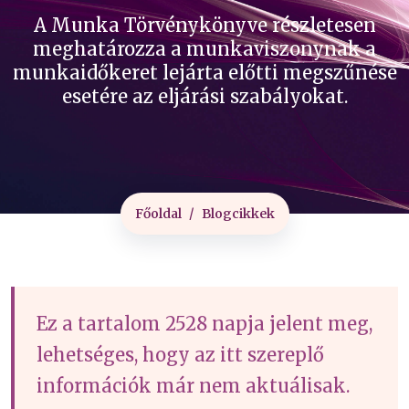
A Munka Törvénykönyve részletesen
meghatározza a munkaviszonynak a
munkaidőkeret lejárta előtti megszűnése
esetére az eljárási szabályokat.
Főoldal
Blogcikkek
Ez a tartalom 2528 napja jelent meg,
lehetséges, hogy az itt szereplő
információk már nem aktuálisak.