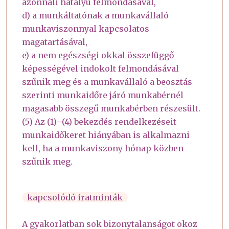
azonnali hatályú felmondásával,
d) a munkáltatónak a munkavállaló
munkaviszonnyal kapcsolatos
magatartásával,
e) a nem egészségi okkal összefüggő
képességével indokolt felmondásával
szűnik meg és a munkavállaló a beosztás
szerinti munkaidőre járó munkabérnél
magasabb összegű munkabérben részesült.
(5) Az (1)–(4) bekezdés rendelkezéseit
munkaidőkeret hiányában is alkalmazni
kell, ha a munkaviszony hónap közben
szűnik meg.
kapcsolódó iratminták
A gyakorlatban sok bizonytalanságot okoz