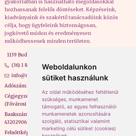
gyakorlatban is használható megoldásokkal
hozhassanak felelős döntéseket. Képzéseink,
kiadványaink és szakértő tanácsadóink közös
célja, hogy ügyfeleink biztonságosan,
jogkövető módon és eredményesen
működhessenek minden területen.
1139 Budapest, Váci út 99-105. 4. em.
(36) 1 880 76 00
Weboldalunkon
info@mprx.hu
sütiket használunk
Adószám: 13598145-2-41
Az oldal működéséhez feltétlenül
Cégjegyzékszám: 01-09-883770
szükséges, munkamenet
(Fővárosi Bíróság)
támogató, az egyes felhasználói
munkamenetek azonosítására
Bankszámlaszám: CIB Bank, 10700581-
szolgáló, statisztikai valamint
43202906-51100005
marketing célú sütiket (cookies)
Felnőttképzési nyilvántartási szám:
használunk.