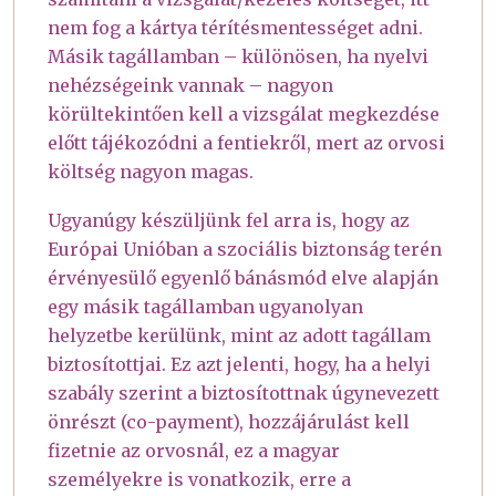
nem fog a kártya térítésmentességet adni.
Másik tagállamban – különösen, ha nyelvi
nehézségeink vannak – nagyon
körültekintően kell a vizsgálat megkezdése
előtt tájékozódni a fentiekről, mert az orvosi
költség nagyon magas.
Ugyanúgy készüljünk fel arra is, hogy az
Európai Unióban a szociális biztonság terén
érvényesülő egyenlő bánásmód elve alapján
egy másik tagállamban ugyanolyan
helyzetbe kerülünk, mint az adott tagállam
biztosítottjai. Ez azt jelenti, hogy, ha a helyi
szabály szerint a biztosítottnak úgynevezett
önrészt (co-payment), hozzájárulást kell
fizetnie az orvosnál, ez a magyar
személyekre is vonatkozik, erre a