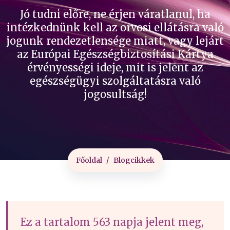
Jó tudni előre, ne érjen váratlanul, ha
intézkednünk kell az orvosi ellátásra való
jogunk rendezetlensége miatt, vagy lejárt
az Európai Egészségbiztosítási Kártya
érvényességi ideje, mit is jelent az
egészségügyi szolgáltatásra való
jogosultság!
Főoldal
Blogcikkek
Ez a tartalom 563 napja jelent meg,