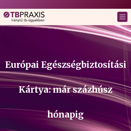
Európai Egészségbiztosítási
Kártya: már százhúsz
hónapig