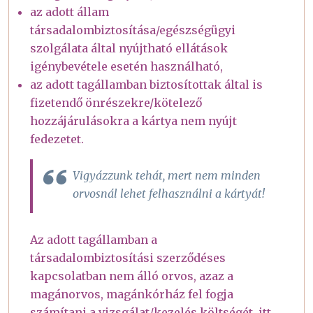
az adott állam
társadalombiztosítása/egészségügyi
szolgálata által nyújtható ellátások
igénybevétele esetén használható,
az adott tagállamban biztosítottak által is
fizetendő önrészekre/kötelező
hozzájárulásokra a kártya nem nyújt
fedezetet.
Vigyázzunk tehát, mert nem minden
orvosnál lehet felhasználni a kártyát!
Az adott tagállamban a
társadalombiztosítási szerződéses
kapcsolatban nem álló orvos, azaz a
magánorvos, magánkórház fel fogja
számítani a vizsgálat/kezelés költségét, itt