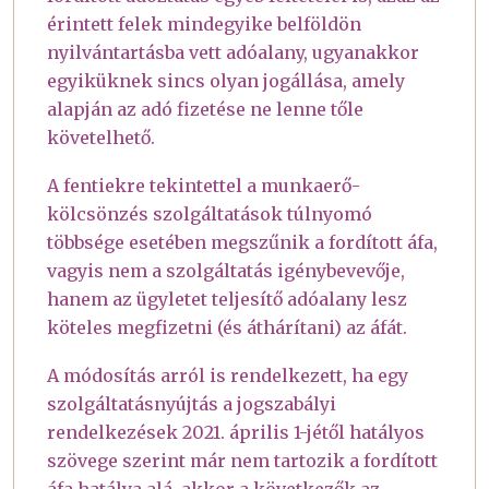
érintett felek mindegyike belföldön
nyilvántartásba vett adóalany, ugyanakkor
egyiküknek sincs olyan jogállása, amely
alapján az adó fizetése ne lenne tőle
követelhető.
A fentiekre tekintettel a munkaerő-
kölcsönzés szolgáltatások túlnyomó
többsége esetében megszűnik a fordított áfa,
vagyis nem a szolgáltatás igénybevevője,
hanem az ügyletet teljesítő adóalany lesz
köteles megfizetni (és áthárítani) az áfát.
A módosítás arról is rendelkezett, ha egy
szolgáltatásnyújtás a jogszabályi
rendelkezések 2021. április 1-jétől hatályos
szövege szerint már nem tartozik a fordított
áfa hatálya alá, akkor a következők az