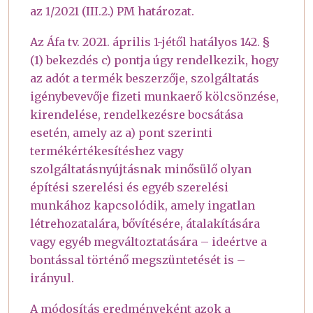
az 1/2021 (III.2.) PM határozat.
Az Áfa tv. 2021. április 1-jétől hatályos 142. §
(1) bekezdés c) pontja úgy rendelkezik, hogy
az adót a termék beszerzője, szolgáltatás
igénybevevője fizeti munkaerő kölcsönzése,
kirendelése, rendelkezésre bocsátása
esetén, amely az a) pont szerinti
termékértékesítéshez vagy
szolgáltatásnyújtásnak minősülő olyan
építési szerelési és egyéb szerelési
munkához kapcsolódik, amely ingatlan
létrehozatalára, bővítésére, átalakítására
vagy egyéb megváltoztatására – ideértve a
bontással történő megszüntetését is –
irányul.
A módosítás eredményeként azok a