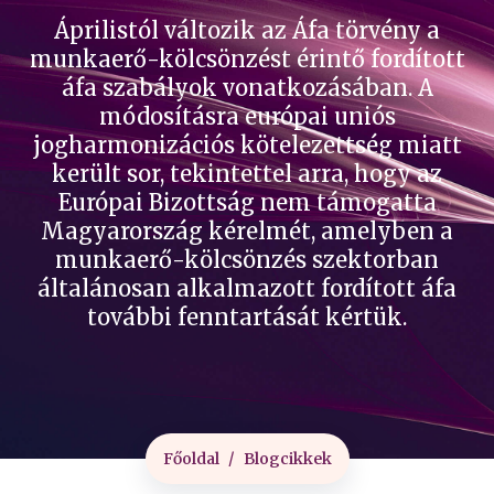
Áprilistól változik az Áfa törvény a
munkaerő-kölcsönzést érintő fordított
áfa szabályok vonatkozásában. A
módosításra európai uniós
jogharmonizációs kötelezettség miatt
került sor, tekintettel arra, hogy az
Európai Bizottság nem támogatta
Magyarország kérelmét, amelyben a
munkaerő-kölcsönzés szektorban
általánosan alkalmazott fordított áfa
további fenntartását kértük.
Főoldal
Blogcikkek