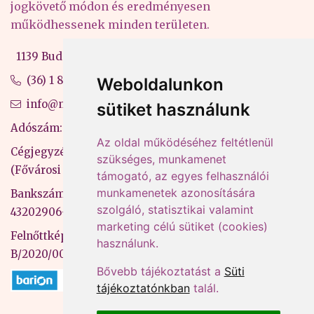
jogkövető módon és eredményesen
működhessenek minden területen.
1139 Budapest, Váci út 99-105. 4. em.
(36) 1 880 76 00
Weboldalunkon
info@mprx.hu
sütiket használunk
Adószám: 13598145-2-41
Az oldal működéséhez feltétlenül
Cégjegyzékszám: 01-09-883770
szükséges, munkamenet
(Fővárosi Bíróság)
támogató, az egyes felhasználói
munkamenetek azonosítására
Bankszámlaszám: CIB Bank, 10700581-
szolgáló, statisztikai valamint
43202906-51100005
marketing célú sütiket (cookies)
Felnőttképzési nyilvántartási szám:
használunk.
B/2020/000053
Bővebb tájékoztatást a
Süti
tájékoztatónkban
talál.