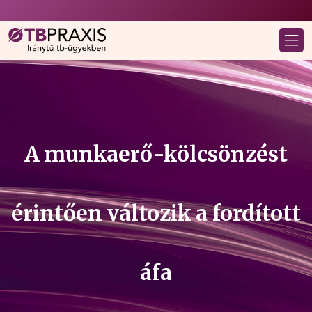
A munkaerő-kölcsönzést
érintően változik a fordított
áfa