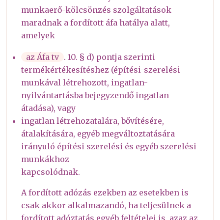
munkaerő-kölcsönzés szolgáltatások
maradnak a fordított áfa hatálya alatt,
amelyek
az Áfa tv
. 10. § d) pontja szerinti
termékértékesítéshez (építési-szerelési
munkával létrehozott, ingatlan-
nyilvántartásba bejegyzendő ingatlan
átadása), vagy
ingatlan létrehozatalára, bővítésére,
átalakítására, egyéb megváltoztatására
irányuló építési szerelési és egyéb szerelési
munkákhoz
kapcsolódnak.
A fordított adózás ezekben az esetekben is
csak akkor alkalmazandó, ha teljesülnek a
fordított adóztatás egyéb feltételei is, azaz az