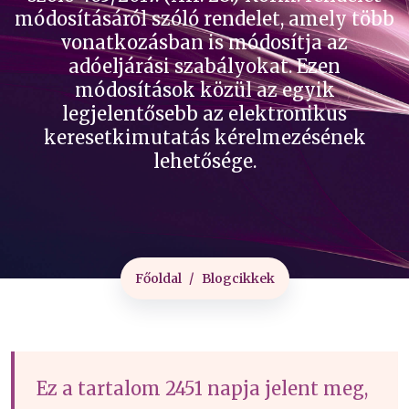
módosításáról szóló rendelet, amely több
vonatkozásban is módosítja az
adóeljárási szabályokat. Ezen
módosítások közül az egyik
legjelentősebb az elektronikus
keresetkimutatás kérelmezésének
lehetősége.
Főoldal
Blogcikkek
Ez a tartalom 2451 napja jelent meg,