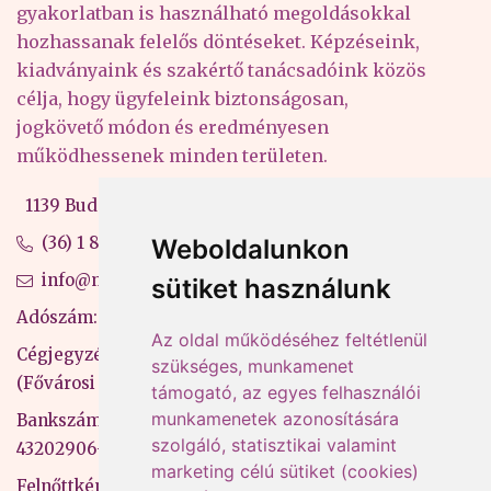
gyakorlatban is használható megoldásokkal
hozhassanak felelős döntéseket. Képzéseink,
kiadványaink és szakértő tanácsadóink közös
célja, hogy ügyfeleink biztonságosan,
jogkövető módon és eredményesen
működhessenek minden területen.
1139 Budapest, Váci út 99-105. 4. em.
(36) 1 880 76 00
Weboldalunkon
info@mprx.hu
sütiket használunk
Adószám: 13598145-2-41
Az oldal működéséhez feltétlenül
Cégjegyzékszám: 01-09-883770
szükséges, munkamenet
(Fővárosi Bíróság)
támogató, az egyes felhasználói
munkamenetek azonosítására
Bankszámlaszám: CIB Bank, 10700581-
szolgáló, statisztikai valamint
43202906-51100005
marketing célú sütiket (cookies)
Felnőttképzési nyilvántartási szám: