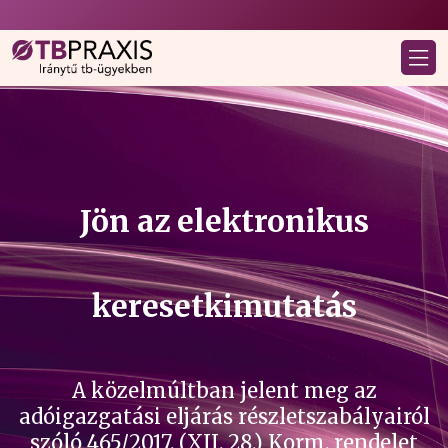
Jön az elektronikus
keresetkimutatás
A közelmúltban jelent meg az
adóigazgatási eljárás részletszabályairól
szóló 465/2017. (XII. 28.) Korm. rendelet