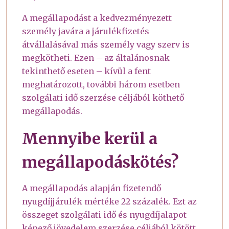
A megállapodást a kedvezményezett
személy javára a járulékfizetés
átvállalásával más személy vagy szerv is
megkötheti. Ezen – az általánosnak
tekinthető eseten – kívül a fent
meghatározott, további három esetben
szolgálati idő szerzése céljából köthető
megállapodás.
Mennyibe kerül a
megállapodáskötés?
A megállapodás alapján fizetendő
nyugdíjjárulék mértéke 22 százalék. Ezt az
összeget szolgálati idő és nyugdíjalapot
képező jövedelem szerzése céljából kötött