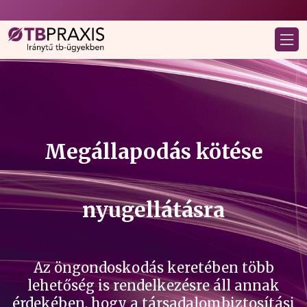
Megállapodás kötése
nyugellátásra
Az öngondoskodás keretében több
lehetőség is rendelkezésre áll annak
érdekében, hogy a társadalombiztosítási