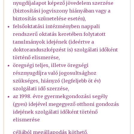
nyugdíjalapot képező jövedelem szerzése
(biztosítási jogviszony hiányában vagy a
biztosítás szünetelése esetén),
felsőoktatási intézményben nappali
rendszerű oktatás keretében folytatott
tanulmányok idejének (ideértve a
doktoranduszképzést is) szolgálati időként
történő elismerése,
öregségi teljes, illetve öregségi
résznyugdíjra való jogosultsághoz
szükséges, hiányzó (legfeljebb öt év)
szolgálati idő szerzése,
az 1998. évre gyermekgondozási segély
(gyes) idejével megegyező otthoni gondozás
idejének szolgálati időként történő
elismerése
céljából megállapodás köthető.