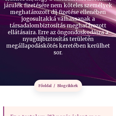
járulék fizetésére nem köteles személyek
meghatározott díj fizetése ellenében
jogosultakká válhassanak a
társadalombiztosítás meghatározott
ellátásaira. Erre az öngondoskodásra a
nyugdíjbiztosítás területén
megállapodáskötés keretében kerülhet
sor.
Főoldal
Blogcikkek