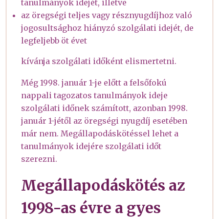
tanulmányok idejét, illetve
az öregségi teljes vagy résznyugdíjhoz való
jogosultsághoz hiányzó szolgálati idejét, de
legfeljebb öt évet
kívánja szolgálati időként elismertetni.
Még 1998. január 1-je előtt a felsőfokú
nappali tagozatos tanulmányok ideje
szolgálati időnek számított, azonban 1998.
január 1-jétől az öregségi nyugdíj esetében
már nem. Megállapodáskötéssel lehet a
tanulmányok idejére szolgálati időt
szerezni.
Megállapodáskötés az
1998-as évre a gyes