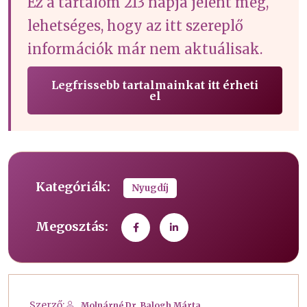
Ez a tartalom 213 napja jelent meg,
lehetséges, hogy az itt szereplő
információk már nem aktuálisak.
Legfrissebb tartalmainkat itt érheti
el
Kategóriák:
Nyugdíj
Megosztás:
Szerző:
Molnárné Dr. Balogh Márta