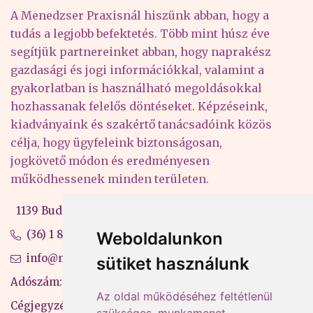
A Menedzser Praxisnál hiszünk abban, hogy a
tudás a legjobb befektetés. Több mint húsz éve
segítjük partnereinket abban, hogy naprakész
gazdasági és jogi információkkal, valamint a
gyakorlatban is használható megoldásokkal
hozhassanak felelős döntéseket. Képzéseink,
kiadványaink és szakértő tanácsadóink közös
célja, hogy ügyfeleink biztonságosan,
jogkövető módon és eredményesen
működhessenek minden területen.
1139 Budapest, Váci út 99-105. 4. em.
(36) 1 880 76 00
Weboldalunkon
info@mprx.hu
sütiket használunk
Adószám: 13598145-2-41
Az oldal működéséhez feltétlenül
Cégjegyzékszám: 01-09-883770