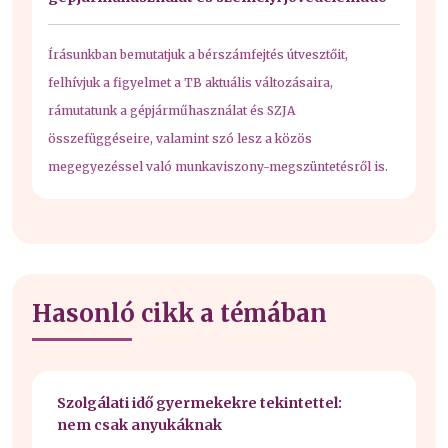
Írásunkban bemutatjuk a bérszámfejtés útvesztőit,
felhívjuk a figyelmet a TB aktuális változásaira,
rámutatunk a gépjárműhasználat és SZJA
összefüggéseire, valamint szó lesz a közös
megegyezéssel való munkaviszony-megszüntetésről is.
Hasonló cikk a témában
Szolgálati idő gyermekekre tekintettel:
nem csak anyukáknak