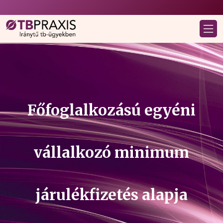
Főfoglalkozású egyéni
vállalkozó minimum
járulékfizetés alapja