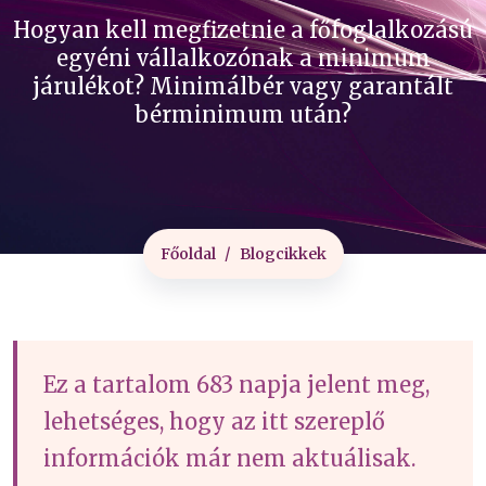
Hogyan kell megfizetnie a főfoglalkozású
egyéni vállalkozónak a minimum
járulékot? Minimálbér vagy garantált
bérminimum után?
Főoldal
Blogcikkek
Ez a tartalom 683 napja jelent meg,
lehetséges, hogy az itt szereplő
információk már nem aktuálisak.