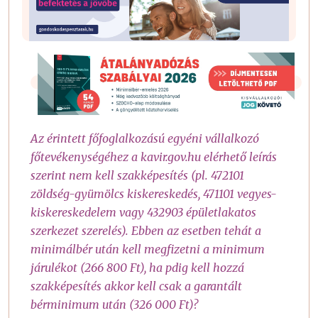
Az érintett főfoglalkozású egyéni vállalkozó
főtevékenységéhez a kavir.gov.hu elérhető leírás
szerint nem kell szakképesítés (pl. 472101
zöldség-gyümölcs kiskereskedés, 471101 vegyes-
kiskereskedelem vagy 432903 épületlakatos
szerkezet szerelés). Ebben az esetben tehát a
minimálbér után kell megfizetni a minimum
járulékot (266 800 Ft), ha pdig kell hozzá
szakképesítés akkor kell csak a garantált
bérminimum után (326 000 Ft)?