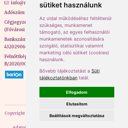
info@mprx.hu
sütiket használunk
Adószám: 13598145-2-41
Az oldal működéséhez feltétlenül
Cégjegyzékszám: 01-09-883770
szükséges, munkamenet
(Fővárosi Bíróság)
támogató, az egyes felhasználói
munkamenetek azonosítására
Bankszámlaszám: CIB Bank, 10700581-
szolgáló, statisztikai valamint
43202906-51100005
marketing célú sütiket (cookies)
Felnőttképzési nyilvántartási szám:
használunk.
B/2020/000053
Bővebb tájékoztatást a
Süti
tájékoztatónkban
talál.
Elfogadom
Elutasítom
Copyright
2026 Mprx. Minden jog fenntartva
Menedzser
Beállítások megváltoztatása
Praxis Kft
Adatvédelem
ÁSZF
Impresszum
Kapcsolat