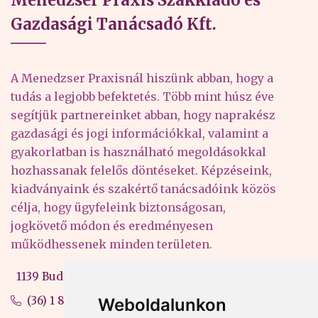
Gazdasági Tanácsadó Kft.
A Menedzser Praxisnál hiszünk abban, hogy a
tudás a legjobb befektetés. Több mint húsz éve
segítjük partnereinket abban, hogy naprakész
gazdasági és jogi információkkal, valamint a
gyakorlatban is használható megoldásokkal
hozhassanak felelős döntéseket. Képzéseink,
kiadványaink és szakértő tanácsadóink közös
célja, hogy ügyfeleink biztonságosan,
jogkövető módon és eredményesen
működhessenek minden területen.
1139 Budapest, Váci út 99-105. 4. em.
(36) 1 880 76 00
Weboldalunkon