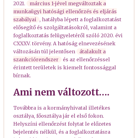
2021.
március 1-jével megváltoztak a
munkaügyi hatósági ellenőrzés és eljárás
szabályai
, hatályba lépett a foglalkoztatást
elősegítő és szolgáltatásokról, valamint a
foglalkoztatás felügyeletéről szóló 2020. évi
CXXXV. törvény. A hatóság elnevezésének
változásán túl jelentősen
átalakult a
szankciórendszer
és az ellenőrzéssel
érintett területek is kiemelt fontossággal
bírnak.
Ami nem változott….
Továbbra is a kormányhivatal illetékes
osztálya, főosztálya jár el első fokon.
Helyszíni ellenőrzést folytat le előzetes
bejelentés nélkül, és a foglalkoztatásra