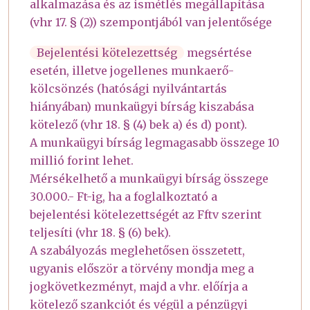
alkalmazása és az ismétlés megállapítása
(vhr 17. § (2)) szempontjából van jelentősége
Bejelentési kötelezettség
megsértése
esetén, illetve jogellenes munkaerő-
kölcsönzés (hatósági nyilvántartás
hiányában) munkaügyi bírság kiszabása
kötelező (vhr 18. § (4) bek a) és d) pont).
A munkaügyi bírság legmagasabb összege 10
millió forint lehet.
Mérsékelhető a munkaügyi bírság összege
30.000.- Ft-ig, ha a foglalkoztató a
bejelentési kötelezettségét az Fftv szerint
teljesíti (vhr 18. § (6) bek).
A szabályozás meglehetősen összetett,
ugyanis először a törvény mondja meg a
jogkövetkezményt, majd a vhr. előírja a
kötelező szankciót és végül a pénzügyi