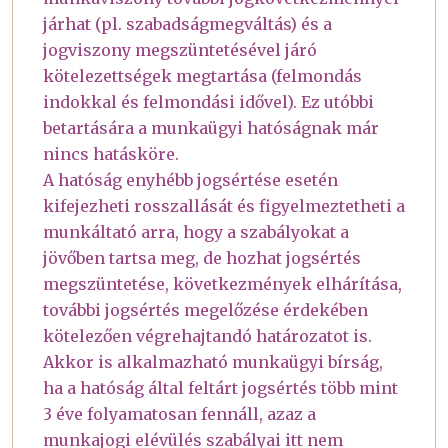
járhat (pl. szabadságmegváltás) és a
jogviszony megszüntetésével járó
kötelezettségek megtartása (felmondás
indokkal és felmondási idővel). Ez utóbbi
betartására a munkaügyi hatóságnak már
nincs hatásköre.
A hatóság enyhébb jogsértése esetén
kifejezheti rosszallását és figyelmeztetheti a
munkáltató arra, hogy a szabályokat a
jövőben tartsa meg, de hozhat jogsértés
megszüntetése, következmények elhárítása,
további jogsértés megelőzése érdekében
kötelezően végrehajtandó határozatot is.
Akkor is alkalmazható munkaügyi bírság,
ha a hatóság által feltárt jogsértés több mint
3 éve folyamatosan fennáll, azaz a
munkajogi elévülés szabályai itt nem