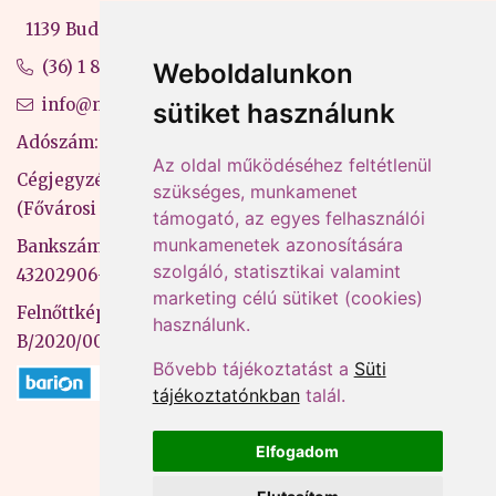
1139 Budapest, Váci út 99-105. 4. em.
(36) 1 880 76 00
Weboldalunkon
info@mprx.hu
sütiket használunk
Adószám: 13598145-2-41
Az oldal működéséhez feltétlenül
Cégjegyzékszám: 01-09-883770
szükséges, munkamenet
(Fővárosi Bíróság)
támogató, az egyes felhasználói
munkamenetek azonosítására
Bankszámlaszám: CIB Bank, 10700581-
szolgáló, statisztikai valamint
43202906-51100005
marketing célú sütiket (cookies)
Felnőttképzési nyilvántartási szám:
használunk.
B/2020/000053
Bővebb tájékoztatást a
Süti
tájékoztatónkban
talál.
Elfogadom