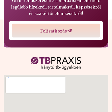
Ön is rendszeresen a TB Praxisban elérhető
legújabb hírekről, tartalmakról, képzésekről
és szakértői elemzésekről!
Feliratkozás