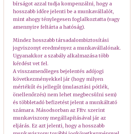
bírságot azzal tudja kompenzálni, hogy a
hosszabb időre jelenti be a munkavállalót,
mint ahogy ténylegesen foglalkoztatta (vagy
amennyire feltárta a hatóság).
Mindez hosszabb társadalombiztosítási
jogviszonyt eredményez a munkavállalónak.
Ugyanakkor a szabály alkalmazása több
kérdést vet fel.
A visszamenőleges bejelentés adójogi
következményekkel jár (hogy milyen
mértékűt és jellegűt (mulasztási pótlék,
önellenőrzés) nem lehet megbecsülni sem)
és többletadó befizetést jelent a munkáltató
számara. Másodsorban az Fftv. szerint
munkaviszony megállapításával jár az
eljárás. Ez azt jelenti, hogy a hosszabb
munkaviszony további jogkövetkezménnyel