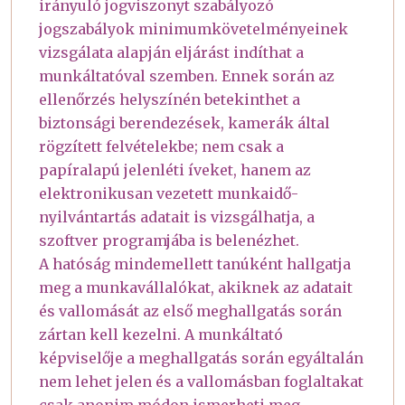
irányuló jogviszonyt szabályozó
jogszabályok minimumkövetelményeinek
vizsgálata alapján eljárást indíthat a
munkáltatóval szemben. Ennek során az
ellenőrzés helyszínén betekinthet a
biztonsági berendezések, kamerák által
rögzített felvételekbe; nem csak a
papíralapú jelenléti íveket, hanem az
elektronikusan vezetett munkaidő-
nyilvántartás adatait is vizsgálhatja, a
szoftver programjába is belenézhet.
A hatóság mindemellett tanúként hallgatja
meg a munkavállalókat, akiknek az adatait
és vallomását az első meghallgatás során
zártan kell kezelni. A munkáltató
képviselője a meghallgatás során egyáltalán
nem lehet jelen és a vallomásban foglaltakat
csak anonim módon ismerheti meg.