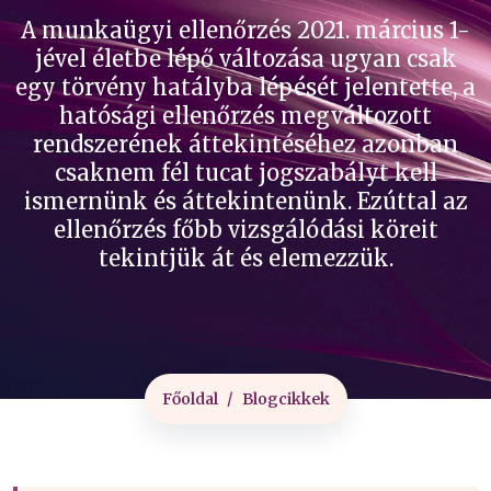
A munkaügyi ellenőrzés 2021. március 1-
jével életbe lépő változása ugyan csak
egy törvény hatályba lépését jelentette, a
hatósági ellenőrzés megváltozott
rendszerének áttekintéséhez azonban
csaknem fél tucat jogszabályt kell
ismernünk és áttekintenünk. Ezúttal az
ellenőrzés főbb vizsgálódási köreit
tekintjük át és elemezzük.
Főoldal
Blogcikkek