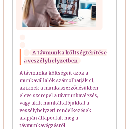
A távmunka költségtérítése
a veszélyhelyzetben
A távmunka költségeit azok a
munkavállalók számolhatják el,
akiknek a munkaszerződésükben
eleve szerepel a távmunkavégzés,
vagy akik munkáltatójukkal a
veszélyhelyzeti rendelkezések
alapján állapodtak meg a
távmunkavégzésről.