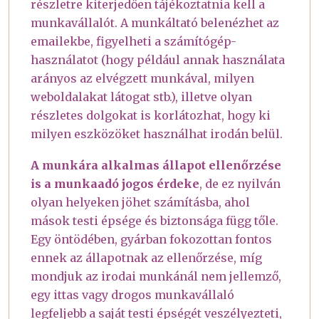
részletre kiterjedően tájékoztatnia kell a
munkavállalót. A munkáltató belenézhet az
emailekbe, figyelheti a számítógép-
használatot (hogy például annak használata
arányos az elvégzett munkával, milyen
weboldalakat látogat stb.), illetve olyan
részletes dolgokat is korlátozhat, hogy ki
milyen eszközöket használhat irodán belül.
A munkára alkalmas állapot ellenőrzése
is a munkaadó jogos érdeke
, de ez nyilván
olyan helyeken jöhet számításba, ahol
mások testi épsége és biztonsága függ tőle.
Egy öntödében, gyárban fokozottan fontos
ennek az állapotnak az ellenőrzése, míg
mondjuk az irodai munkánál nem jellemző,
egy ittas vagy drogos munkavállaló
legfeljebb a saját testi épségét veszélyezteti,