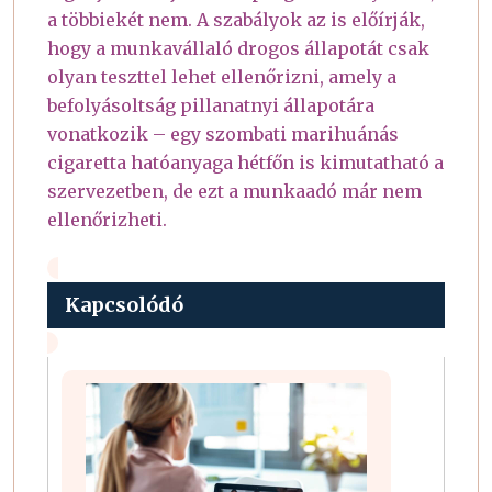
a többiekét nem. A szabályok az is előírják,
hogy a munkavállaló drogos állapotát csak
olyan teszttel lehet ellenőrizni, amely a
befolyásoltság pillanatnyi állapotára
vonatkozik – egy szombati marihuánás
cigaretta hatóanyaga hétfőn is kimutatható a
szervezetben, de ezt a munkaadó már nem
ellenőrizheti.
Kapcsolódó