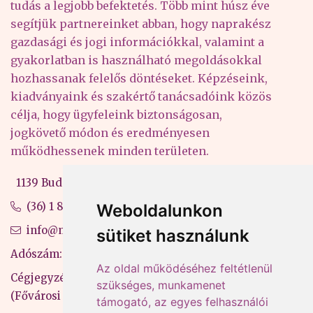
tudás a legjobb befektetés. Több mint húsz éve
segítjük partnereinket abban, hogy naprakész
gazdasági és jogi információkkal, valamint a
gyakorlatban is használható megoldásokkal
hozhassanak felelős döntéseket. Képzéseink,
kiadványaink és szakértő tanácsadóink közös
célja, hogy ügyfeleink biztonságosan,
jogkövető módon és eredményesen
működhessenek minden területen.
1139 Budapest, Váci út 99-105. 4. em.
(36) 1 880 76 00
Weboldalunkon
info@mprx.hu
sütiket használunk
Adószám: 13598145-2-41
Az oldal működéséhez feltétlenül
Cégjegyzékszám: 01-09-883770
szükséges, munkamenet
(Fővárosi Bíróság)
támogató, az egyes felhasználói