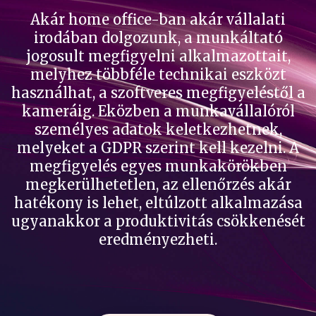
Akár home office-ban akár vállalati
irodában dolgozunk, a munkáltató
jogosult megfigyelni alkalmazottait,
melyhez többféle technikai eszközt
használhat, a szoftveres megfigyeléstől a
kameráig. Eközben a munkavállalóról
személyes adatok keletkezhetnek,
melyeket a GDPR szerint kell kezelni. A
megfigyelés egyes munkakörökben
megkerülhetetlen, az ellenőrzés akár
hatékony is lehet, eltúlzott alkalmazása
ugyanakkor a produktivitás csökkenését
eredményezheti.