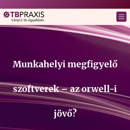
Munkahelyi megfigyelő
szoftverek – az orwell-i
jövő?