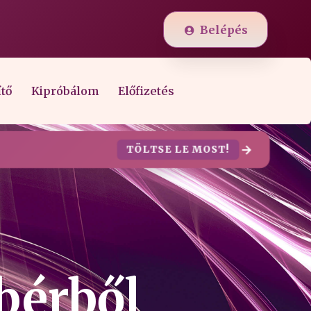
Belépés
ítő
Kipróbálom
Előfizetés
TÖLTSE LE MOST!
bérből