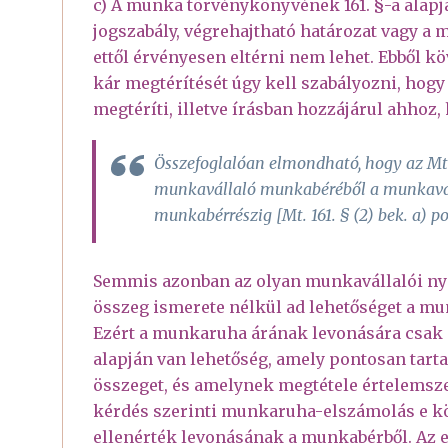
c) A munka törvénykönyvének 161. §-a alap
jogszabály, végrehajtható határozat vagy a 
ettől érvényesen eltérni nem lehet. Ebből k
kár megtérítését úgy kell szabályozni, hog
megtéríti, illetve írásban hozzájárul ahhoz
Összefoglalóan elmondható, hogy az Mt.
munkavállaló munkabéréből a munkavál
munkabérrészig [Mt. 161. § (2) bek. a) po
Semmis azonban az olyan munkavállalói nyi
összeg ismerete nélkül ad lehetőséget a mun
Ezért a munkaruha árának levonására csak 
alapján van lehetőség, amely pontosan tart
összeget, és amelynek megtétele értelemsz
kérdés szerinti munkaruha-elszámolás e k
ellenérték levonásának a munkabérből. Az e