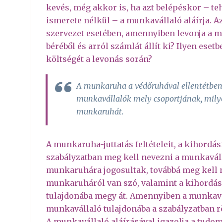
kevés, még akkor is, ha azt belépéskor – 
ismerete nélkül – a munkavállaló aláírja.
szervezet esetében, amennyiben levonja a 
béréből és arról számlát állít ki? Ilyen es
költségét a levonás során?
A munkaruha a védőruhával ellentétben
munkavállalók mely csoportjának, mily
munkaruhát.
A munkaruha-juttatás feltételeit, a kihordás
szabályzatban meg kell nevezni a munkaváll
munkaruhára jogosultak, továbbá meg kell 
munkaruháról van szó, valamint a kihordás
tulajdonába megy át. Amennyiben a munkavis
munkavállaló tulajdonába a szabályzatban rö
A munkavállaló aláírásával igazolja a tudomá