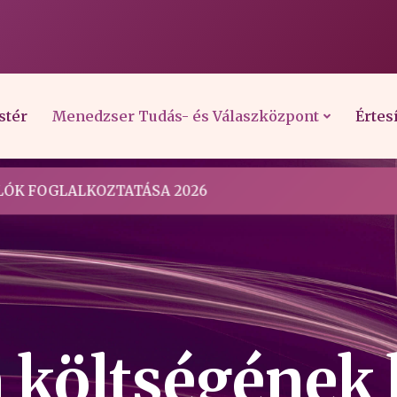
stér
Menedzser Tudás- és Válaszközpont
Értes
ÓK FOGLALKOZTATÁSA 2026
költségének 