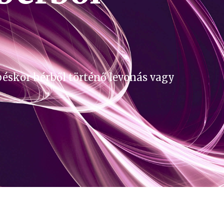
éskor bérből történő levonás vagy