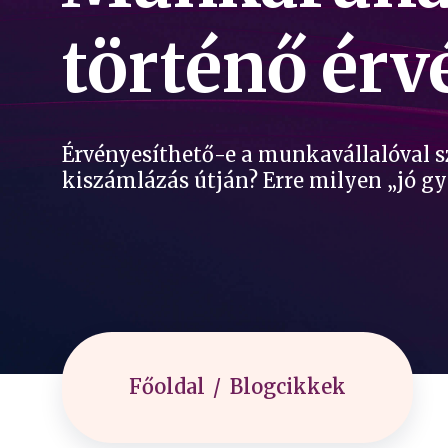
történő érv
Érvényesíthető-e a munkavállalóval 
kiszámlázás útján? Erre milyen „jó gy
Főoldal
Blogcikkek