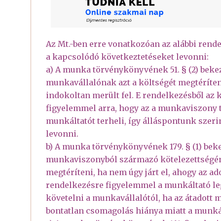
Az Mt.-ben erre vonatkozóan az alábbi rend
a kapcsolódó következtetéseket levonni:
a) A munka törvénykönyvének 51. § (2) beke
munkavállalónak azt a költségét megtéríten
indokoltan merült fel. E rendelkezésből az
figyelemmel arra, hogy az a munkaviszony te
munkáltatót terheli, így álláspontunk szer
levonni.
b) A munka törvénykönyvének 179. § (1) bek
munkaviszonyból származó kötelezettségén
megtéríteni, ha nem úgy járt el, ahogy az ad
rendelkezésre figyelemmel a munkáltató leg
követelni a munkavállalótól, ha az átadot
bontatlan csomagolás hiánya miatt a munká