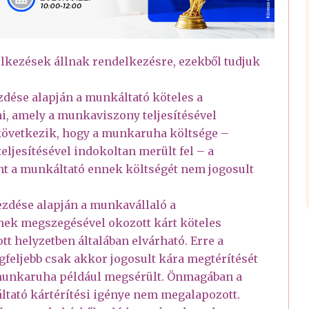
elkezések állnak rendelkezésre, ezekből tudjuk
zdése alapján a munkáltató köteles a
i, amely a munkaviszony teljesítésével
 következik, hogy a munkaruha költsége –
ljesítésével indokoltan merült fel – a
int a munkáltató ennek költségét nem jogosult
ezdése alapján a munkavállaló a
ek megszegésével okozott kárt köteles
ott helyzetben általában elvárható. Erre a
feljebb csak akkor jogosult kára megtérítését
t munkaruha például megsérült. Önmagában a
ltató kártérítési igénye nem megalapozott.