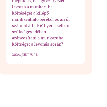
megoldás, ha egy Szervezet
levonja a munkaruha
költéségét a kilépő
munkavállaló béréből és arról
számlát állít ki? Ilyen esetben
szükséges időben
arányosítani a munkaruha
költségét a levonás során?
2024. JÚNIUS 03.