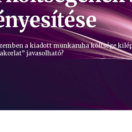
ényesítése
szemben a kiadott munkaruha költsége kilép
akorlat” javasolható?