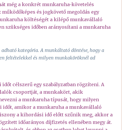
tehát még a konkrét munkaruha-követelés
 Az működőképes és jogkövető megoldás egy
munkaruha költéségét a kilépő munkavállaló
etben szükséges időben arányosítani a munkaruha
 adható kategória. A munkáltató döntése, hogy a
en feltételekkel és milyen munkaköröknél ad
i időt célszerű egy szabályzatban rögzíteni. A
alók csoportját, a munkakört, akik
nevezni a munkaruha típusát, hogy milyen
i időt, amikor a munkaruha a munkavállaló
zony a kihordási idő előtt szűnik meg, akkor a
gzített időarányos díjfizetés ellenében megy át.
sulvételt, és ebben az esetben lehet levonni a