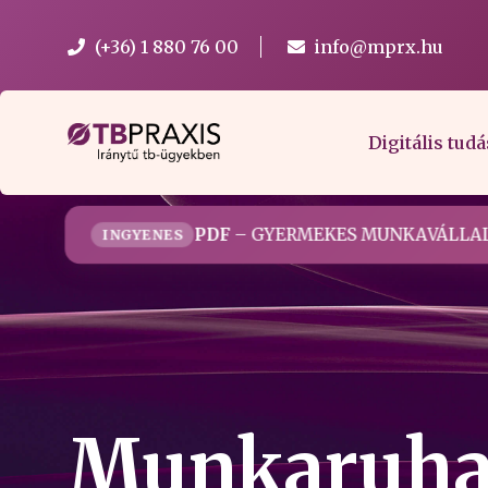
(+36) 1 880 76 00
info@mprx.hu
Digitális tudá
PDF
– GYERMEKES MUNKAVÁLLAL
INGYENES
Munkaruha 