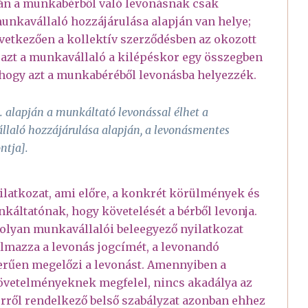
ján a munkabérből való levonásnak csak
munkavállaló hozzájárulása alapján van helye;
övetkezően a kollektív szerződésben az okozott
y azt a munkavállaló a kilépéskor egy összegben
, hogy azt a munkabéréből levonásba helyezzék.
 alapján a munkáltató levonással élhet a
laló hozzájárulása alapján, a levonásmentes
ntja].
latkozat, ami előre, a konkrét körülmények és
káltatónak, hogy követelését a bérből levonja.
olyan munkavállalói beleegyező nyilatkozat
almazza a levonás jogcímét, a levonandó
erűen megelőzi a levonást. Amennyiben a
övetelményeknek megfelel, nincs akadálya az
rről rendelkező belső szabályzat azonban ehhez