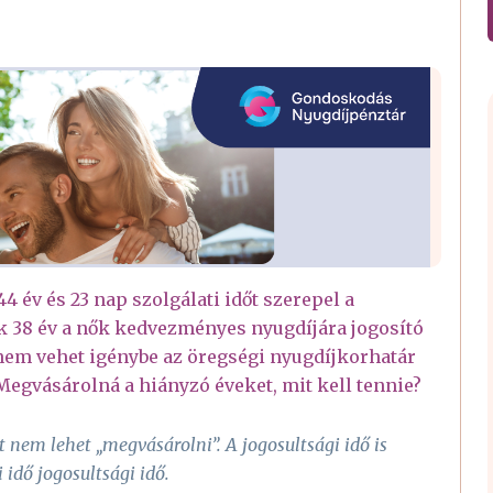
44 év és 23 nap szolgálati időt szerepel a
k 38 év a nők kedvezményes nyugdíjára jogosító
 nem vehet igénybe az öregségi nyugdíjkorhatár
. Megvásárolná a hiányzó éveket, mit kell tennie?
t nem lehet „megvásárolni”. A jogosultsági idő is
 idő jogosultsági idő.