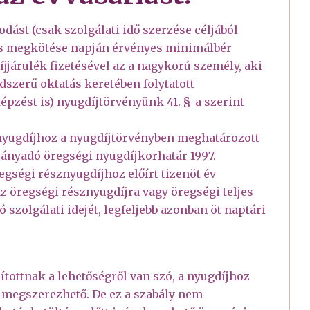
dást (csak szolgálati idő szerzése céljából
ás megkötése napján érvényes minimálbér
jjárulék fizetésével az a nagykorú személy, aki
szerű oktatás keretében folytatott
zést is) nyugdíjtörvényünk 41. §-a szerint
 nyugdíjhoz a nyugdíjtörvényben meghatározott
irányadó öregségi nyugdíjkorhatár 1997.
egségi résznyugdíjhoz előírt tizenöt év
az öregségi résznyugdíjra vagy öregségi teljes
szolgálati idejét, legfeljebb azonban öt naptári
sítottnak a lehetőségről van szó, a nyugdíjhoz
y megszerezhető. De ez a szabály nem