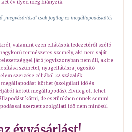
 két év ilyen még hiányzik!
dő „megvásárlása” csak jogilag ez megállapodáskötés
król, valamint ezen ellátások fedezetéről szóló
di nagykorú természetes személy, aki nem saját
telezettséggel járó jogviszonyban nem áll, akire
tosítása szünetel, nyugellátásra jogosító
delem szerzése céljából 22 százalék
 megállapodást köthet (szolgálati idő és
jából kötött megállapodás). Elvileg ott lehet
állapodást kötni, de esetünkben ennek semmi
apodással szerzett szolgálati idő nem minősül
az évvásárlást!