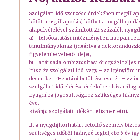
Szolgálati idő szerzése érdekében megállapo
kötött megállapodás) köthet a megállapod
alapulvételével számított 22 százalék nyugdí
a) felsőoktatási intézményben nappali rend
tanulmányoknak (ideértve a doktoranduszkép
figyelembe vehető idejét,
b) a társadalombiztosítási öregségi teljes
húsz év szolgálati idő, vagy – az igénylőre 
december 31-e utáni betöltése esetén – az ör
szolgálati idő elérése érdekében kizárólag 
nyugdíjra jogosultsághoz szükséges hiányzó 
évet
kívánja szolgálati időként elismertetni.
Itt a nyugdíjkorhatárt betöltő személy bizto
szükséges időből hiányzó legfeljebb 5 év íg