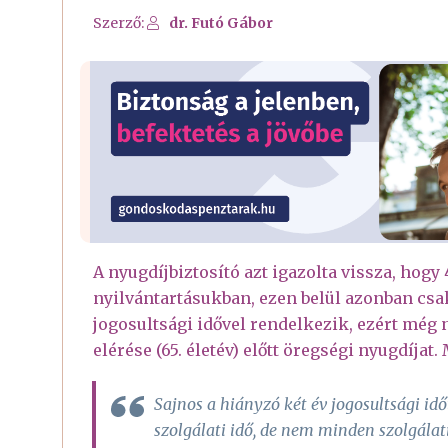
Szerző:
dr. Futó Gábor
A nyugdíjbiztosító azt igazolta vissza, hogy 
nyilvántartásukban, ezen belül azonban csa
jogosultsági idővel rendelkezik, ezért még
elérése (65. életév) előtt öregségi nyugdíjat
Sajnos a hiányzó két év jogosultsági idő
szolgálati idő, de nem minden szolgálati