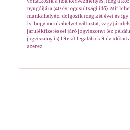
vonatkozik a nők kedvezményes, még a korha
nyugdíjára (40 év jogosultsági idő). Mit lehe
munkahelyén, dolgozik még két évet és így 
is, hogy munkahelyet változtat, vagy járulékf
járulékfizetéssel járó jogviszonyt (ez példá
jogviszony is) létesít legalább két év időtar
szerez.