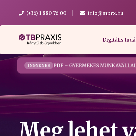
(+36) 1 880 76 00
info@mprx.hu
Digitális tudá
PDF
– GYERMEKES MUNKAVÁLLAL
INGYENES
Meg lehet v