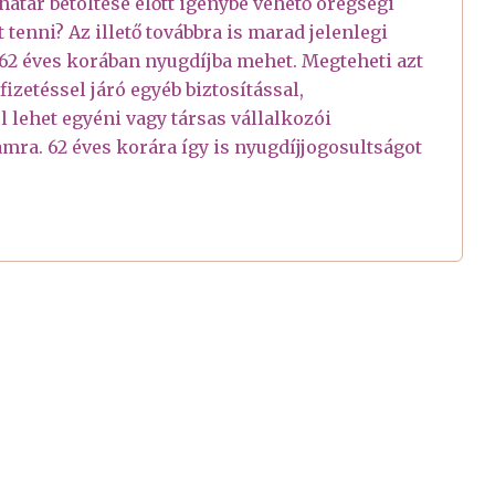
tár betöltése előtt igénybe vehető öregségi
t tenni? Az illető továbbra is marad jelenlegi
62 éves korában nyugdíjba mehet. Megteheti azt
izetéssel járó egyéb biztosítással,
ul lehet egyéni vagy társas vállalkozói
tamra. 62 éves korára így is nyugdíjjogosultságot