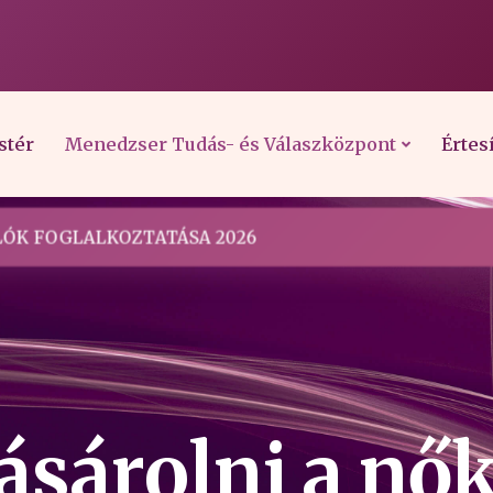
stér
Menedzser Tudás- és Válaszközpont
Értes
ÓK FOGLALKOZTATÁSA 2026
ásárolni a nők