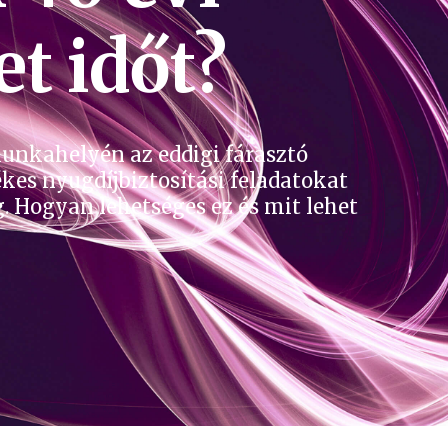
t időt?
unkahelyén az eddigi fárasztó
kes nyugdíjbiztosítási feladatokat
eg. Hogyan lehetséges ez és mit lehet