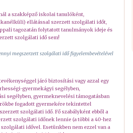
nál a szakképző iskolai tanulóként,
élküli) ellátással szerzett szolgálati időt,
pali tagozatán folytatott tanulmányok ideje és
rzett szolgálati idő sem!
nyi megszerzett szolgálati idő figyelembevételével
tevékenységgel járó biztosítási vagy azzal egy
terhességi-gyermekágyi segélyben,
si segélyben, gyermeknevelési támogatásban
örökbe fogadott gyermekére tekintettel
 szerzett szolgálati idő. Fő szabályként ebből a
zett szolgálati időnek lennie (a többi a 40-hez
zolgálati idővel. Esetünkben nem ezzel van a