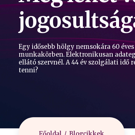
jogosultság
Egy idősebb hölgy nemsokára 60 éves 
munkakörben. Elektronikusan adategye
ellátó szervnél. A 44 év szolgálati idő
tenni?
Főoldal
Blogcikkek