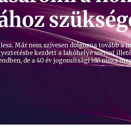
ához szüksége
lesz. Már nem szívesen dolgozna tovább a m
ztetésbe kezdett a lakóhelye szerint illeté
 rendben, de a 40 év jogosultsági idő nincs m