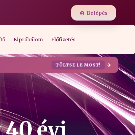
Belépés
ítő
Kipróbálom
Előfizetés
TÖLTSE LE MOST!
 40 évi