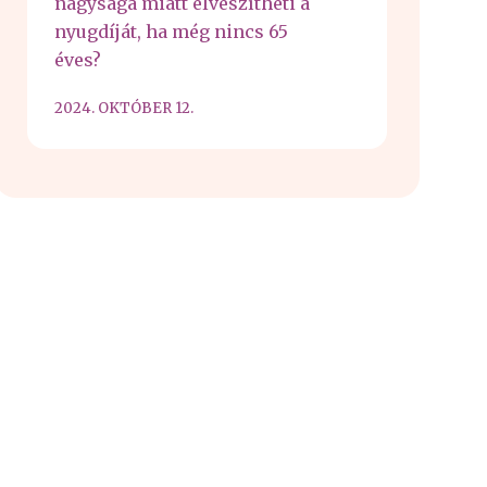
nagysága miatt elveszítheti a
nyugdíját, ha még nincs 65
éves?
2024. OKTÓBER 12.