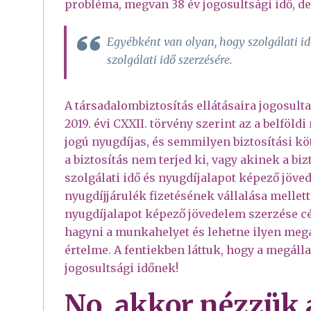
probléma, megvan 38 év jogosultsági idő, de
Egyébként van olyan, hogy szolgálati i
szolgálati idő szerzésére.
A társadalombiztosítás ellátásaira jogosulta
2019. évi CXXII. törvény szerint az a belföl
jogú nyugdíjas, és semmilyen biztosítási kö
a biztosítás nem terjed ki, vagy akinek a biz
szolgálati idő és nyugdíjalapot képező jöve
nyugdíjjárulék fizetésének vállalása mellett
nyugdíjalapot képező jövedelem szerzése cél
hagyni a munkahelyet és lehetne ilyen meg
értelme. A fentiekben láttuk, hogy a megáll
jogosultsági időnek!
No, akkor nézzük 