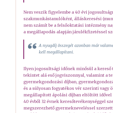
Nem veszik figyelembe a 40 évi jogosultság
szakmunkástanulóként, álláskeresési (munkan
nem számít be a felsőoktatási intézmény nap
a megállapodás alapján járulékfizetéssel sze
A nyugdíj összegét azonban már valamen
kell megállapítani.
Ilyen jogosultsági időnek minősül a kereső 
tekintet alá eső jogviszonnyal, valamint a 
gyermekgondozási díjban, gyermekgondozá
és a súlyosan fogyatékos vér szerinti vagy 
megállapított ápolási díjban eltöltött idővel
40 évből 32 évnek keresőtevékenységgel szer
megszerezhető gyermekneveléssel szerzett s