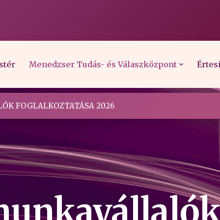
stér
Menedzser Tudás- és Válaszközpont
Értes
ÓK FOGLALKOZTATÁSA 2026
munkavállaló