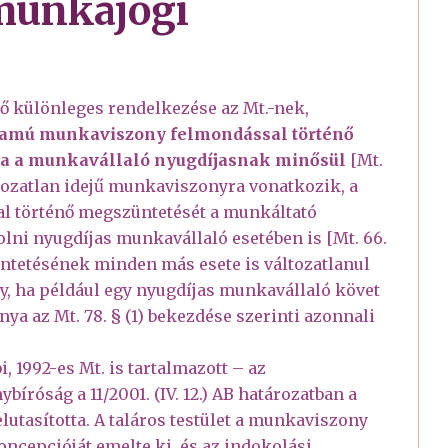
 munkajogi
ő különleges rendelkezése az Mt.-nek,
rtamú munkaviszony felmondással történő
ha a munkavállaló nyugdíjasnak minősül
[Mt.
atározatlan idejű munkaviszonyra vonatkozik, a
l történő megszüntetését a munkáltató
lni nyugdíjas munkavállaló esetében is [Mt. 66.
ntetésének minden más esete is változatlanul
, ha például egy nyugdíjas munkavállaló követ
ya az Mt. 78. § (1) bekezdése szerinti azonnali
, 1992-es Mt. is tartalmazott – az
íróság a 11/2001. (IV. 12.) AB határozatban a
utasította. A taláros testület a munkaviszony
ncepcióját emelte ki, és az indokolási