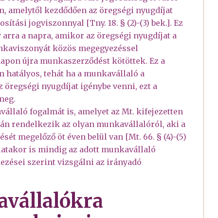
on, amelytől kezdődően az öregségi nyugdíjat
ítási jogviszonnyal [Tny. 18. § (2)-(3) bek.]. Ez
y arra a napra, amikor az öregségi nyugdíjat a
unkaviszonyát közös megegyezéssel
 napon újra munkaszerződést kötöttek. Ez a
m hatályos, tehát ha a munkavállaló a
 öregségi nyugdíjat igénybe venni, ezt a
meg.
állaló fogalmát is, amelyet az Mt. kifejezetten
sán rendelkezik az olyan munkavállalóról, aki a
sét megelőző öt éven belül van [Mt. 66. § (4)-(5)
sgálatakor is mindig az adott munkavállaló
kezései szerint vizsgálni az irányadó
avállalókra