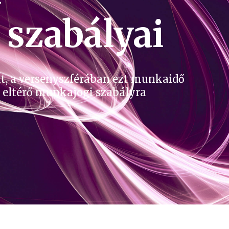
 szabályai
t, a versenyszférában ezt munkaidő
 eltérő munkajogi szabályra