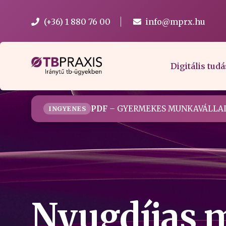
(+36) 1 880 76 00
info@mprx.hu
Digitális tudá
PDF
– GYERMEKES MUNKAVÁLLAL
INGYENES
Nyugdíjas 