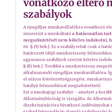
vonatkozó eltérő
szabályok
A nyugdíjas munkavállalókra vonatkozó els
miszerint a munkáltató
a határozatlan ta
megszüntetését nem köteles indokolni, 
66. § (9) bek.]. Ez a szabály tehát csak a h
határozott idejű munkaviszony felmondássa
ugyanazon szabályok szerint köteles indoko
§ (8) bek.]. Továbbá a munkaviszony megszü
alkalmazandó nyugdíjas munkavállalóra. Így
el súlyos kötelezettségszegést, munkaviszon
hatályú felmondással megszüntethető.
Ezt a munkajogi szabályt – amelyet a korábbi
Alkotmánybíróság is vizsgálta. Az Alkotmányb
diszkriminációra hivatkozó indítványokat el
szabad felmondásán alapuló szabályozási ko