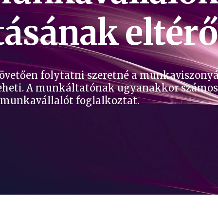
tásának eltérő
övetően folytatni szeretné a munkaviszonyá
teheti. A munkáltatónak ugyanakkor számos
 munkavállalót foglalkoztat.