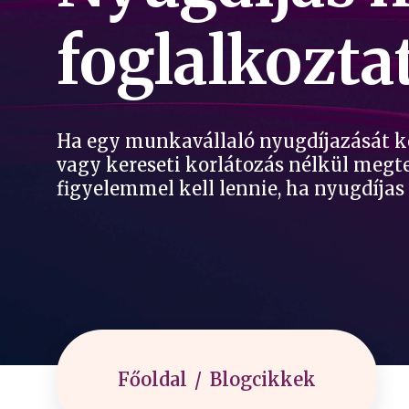
foglalkozta
Ha egy munkavállaló nyugdíjazását k
vagy kereseti korlátozás nélkül meg
figyelemmel kell lennie, ha nyugdíjas
Főoldal
Blogcikkek