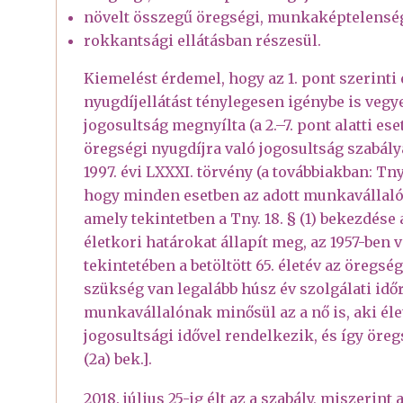
növelt összegű öregségi, munkaképtelenség
rokkantsági ellátásban részesül.
Kiemelést érdemel, hogy az 1. pont szerint
nyugdíjellátást ténylegesen igénybe is vegy
jogosultság megnyílta (a 2.–7. pont alatti ese
öregségi nyugdíjra való jogosultság szabály
1997. évi LXXXI. törvény (a továbbiakban: Tn
hogy minden esetben az adott munkavállalór
amely tekintetben a Tny. 18. § (1) bekezdése 
életkori határokat állapít meg, az 1957-ben 
tekintetében a betöltött 65. életév az öreg
szükség van legalább húsz év szolgálati időre 
munkavállalónak minősül az a nő is, aki éle
jogosultsági idővel rendelkezik, és így öregs
(2a) bek.].
2018. július 25-ig élt az a szabály, miszerin