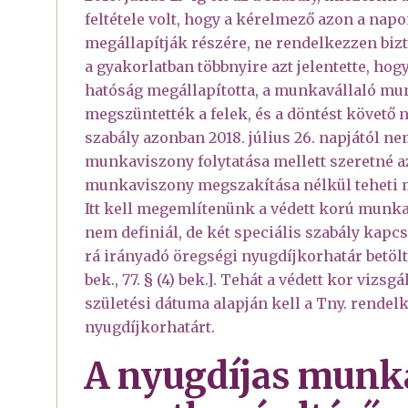
feltétele volt, hogy a kérelmező azon a nap
megállapítják részére, ne rendelkezzen biztos
a gyakorlatban többnyire azt jelentette, hog
hatóság megállapította, a munkavállaló m
megszüntették a felek, és a döntést követő
szabály azonban 2018. július 26. napjától ne
munkaviszony folytatása mellett szeretné az
munkaviszony megszakítása nélkül teheti 
Itt kell megemlítenünk a védett korú munkav
nem definiál, de két speciális szabály kapc
rá irányadó öregségi nyugdíjkorhatár betölté
bek., 77. § (4) bek.]. Tehát a védett kor viz
születési dátuma alapján kell a Tny. rendel
nyugdíjkorhatárt.
A nyugdíjas munk