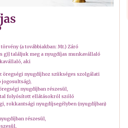
jas
?
törvény (a továbbiakban: Mt.) Záró
és g)] találjuk meg a nyugdíjas munkavállaló
avállaló, aki
az öregségi nyugdíjhoz szükséges szolgálati
 jogosultság),
 öregségi nyugdíjban részesül,
l folyósított ellátásokról szóló
gi, rokkantsági nyugdíjsegélyben (nyugdíjban)
nyugdíjban részesül,
szesül,