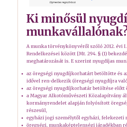
Ki minősül nyugdí
munkavállalónak
A munka törvénykönyvéről szóló 2012. évi I. 
Rendelkezései között [Mt. 294. § (1) bekezd
meghatározását is. E szerint nyugdíjas munk
az öregségi nyugdíjkorhatárt betöltötte és 
idővel ren-delkezik (öregségi nyugdíjra való
az öregségi nyugdíjkorhatár betöltése előtt
a Magyar Alkotóművészeti Közalapítvány álta
kormányrendelet alapján folyósított öregsé
részesül,
egyházi jogi személytől egyházi, felekezeti 
öregségi, munkaképtelenségi járadékban ré