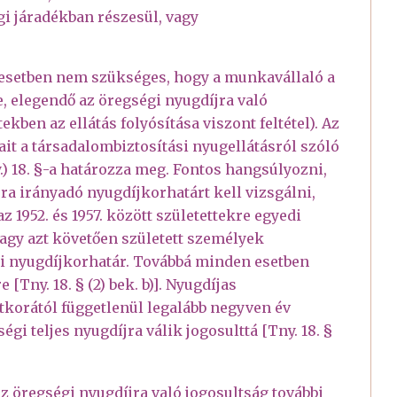
i járadékban részesül, vagy
i esetben nem szükséges, hogy a munkavállaló a
e, elegendő az öregségi nyugdíjra való
tekben az ellátás folyósítása viszont feltétel). Az
ait a társadalombiztosítási nyugellátásról szóló
y.) 18. §-a határozza meg. Fontos hangsúlyozni,
a irányadó nyugdíjkorhatárt kell vizsgálni,
az 1952. és 1957. között születettekre egyedi
vagy azt követően született személyek
ségi nyugdíjkorhatár. Továbbá minden esetben
[Tny. 18. § (2) bek. b)]. Nyugdíjas
tkorától függetlenül legalább negyven év
égi teljes nyugdíjra válik jogosulttá [Tny. 18. §
t az öregségi nyugdíjra való jogosultság további