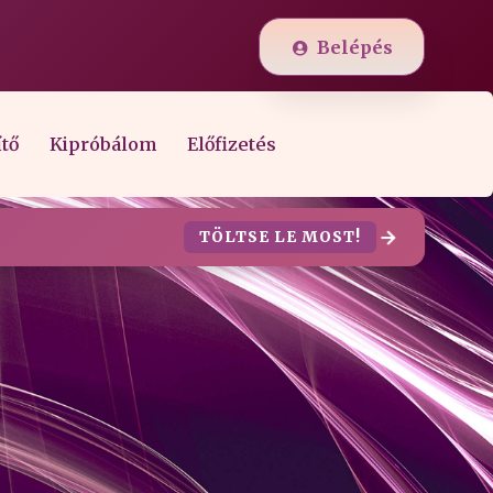
Belépés
ítő
Kipróbálom
Előfizetés
TÖLTSE LE MOST!
k