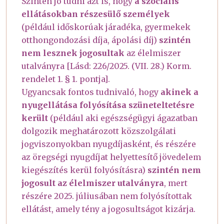
Szintén jó tudni azt is, hogy
a szociális
ellátásokban részesülő személyek
(például időskorúak járadéka, gyermekek
otthongondozási díja, ápolási díj)
szintén
nem lesznek jogosultak
az élelmiszer
utalványra [Lásd: 226/2025. (VII. 28.) Korm.
rendelet 1. § 1. pontja].
Ugyancsak fontos tudnivaló, hogy
akinek a
nyugellátása folyósítása szüneteltetésre
került
(például aki egészségügyi ágazatban
dolgozik meghatározott közszolgálati
jogviszonyokban nyugdíjasként, és részére
az öregségi nyugdíjat helyettesítő jövedelem
kiegészítés kerül folyósításra)
szintén nem
jogosult az élelmiszer utalványra
, mert
részére 2025. júliusában nem folyósítottak
ellátást, amely tény a jogosultságot kizárja.