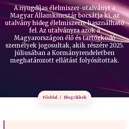
A nyugdíjas élelmiszer-utalványt a
Magyar Államkincstár bocsátja ki, az
utalvány hideg élelmiszerre használható
fel. Az utalványra azok a
Magyarországon élő és tartózkodó
személyek jogosultak, akik részére 2025.
júliusában a Kormányrendeletben
meghatározott ellátást folyósítottak.
Főoldal
Blogcikkek