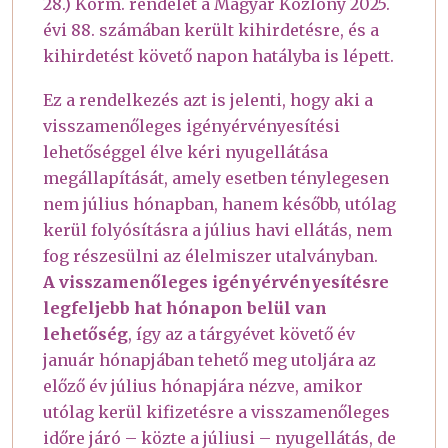
28.) Korm. rendelet a Magyar Közlöny 2025.
évi 88. számában került kihirdetésre, és a
kihirdetést követő napon hatályba is lépett.
Ez a rendelkezés azt is jelenti, hogy aki a
visszamenőleges igényérvényesítési
lehetőséggel élve kéri nyugellátása
megállapítását, amely esetben ténylegesen
nem július hónapban, hanem később, utólag
kerül folyósításra a július havi ellátás, nem
fog részesülni az élelmiszer utalványban.
A visszamenőleges igényérvényesítésre
legfeljebb hat hónapon belül van
lehetőség
, így az a tárgyévet követő év
január hónapjában tehető meg utoljára az
előző év július hónapjára nézve, amikor
utólag kerül kifizetésre a visszamenőleges
időre járó – közte a júliusi – nyugellátás, de