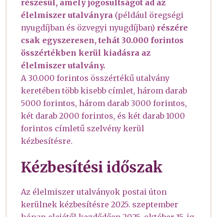
részesül, amely jogosultságot ad az
élelmiszer utalványra
(például öregségi
nyugdíjban és özvegyi nyugdíjban)
részére
csak egyszeresen, tehát 30.000 forintos
összértékben kerül kiadásra az
élelmiszer utalvány.
A 30.000 forintos összértékű utalvány
keretében több kisebb címlet, három darab
5000 forintos, három darab 3000 forintos,
két darab 2000 forintos, és két darab 1000
forintos címletű szelvény kerül
kézbesítésre.
Kézbesítési időszak
Az élelmiszer utalványok postai úton
kerülnek kézbesítésre 2025. szeptember
hónap elejétől kezdődően 2025. október 15-ig