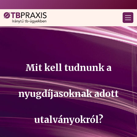
Mit kell tudnunk a
nyugdíjasoknak adott
utalványokról?