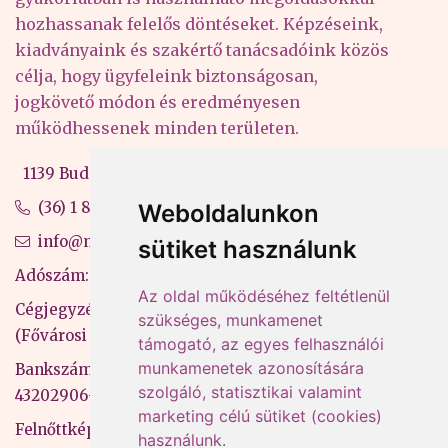
hozhassanak felelős döntéseket. Képzéseink,
kiadványaink és szakértő tanácsadóink közös
célja, hogy ügyfeleink biztonságosan,
jogkövető módon és eredményesen
működhessenek minden területen.
1139 Budapest, Váci út 99-105. 4. em.
(36) 1 880 76 00
Weboldalunkon
info@mprx.hu
sütiket használunk
Adószám: 13598145-2-41
Az oldal működéséhez feltétlenül
Cégjegyzékszám: 01-09-883770
szükséges, munkamenet
(Fővárosi Bíróság)
támogató, az egyes felhasználói
munkamenetek azonosítására
Bankszámlaszám: CIB Bank, 10700581-
szolgáló, statisztikai valamint
43202906-51100005
marketing célú sütiket (cookies)
Felnőttképzési nyilvántartási szám:
használunk.