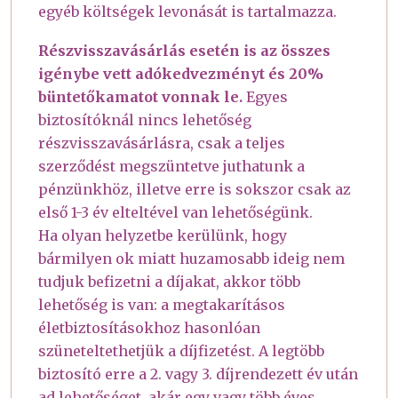
egyéb költségek levonását is tartalmazza.
Részvisszavásárlás esetén is az összes
igénybe vett adókedvezményt és 20%
büntetőkamatot vonnak le.
Egyes
biztosítóknál nincs lehetőség
részvisszavásárlásra, csak a teljes
szerződést megszüntetve juthatunk a
pénzünkhöz, illetve erre is sokszor csak az
első 1-3 év elteltével van lehetőségünk.
Ha olyan helyzetbe kerülünk, hogy
bármilyen ok miatt huzamosabb ideig nem
tudjuk befizetni a díjakat, akkor több
lehetőség is van: a megtakarításos
életbiztosításokhoz hasonlóan
szüneteltethetjük a díjfizetést. A legtöbb
biztosító erre a 2. vagy 3. díjrendezett év után
ad lehetőséget, akár egy vagy több éves