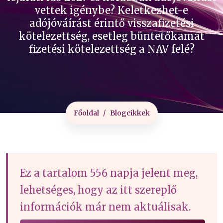
vettek igénybe? Keletkezhet-e
adójóváírást érintő visszafizetési
kötelezettség, esetleg büntetőkamat
fizetési kötelezettség a NAV felé?
Főoldal
Blogcikkek
Ez a tartalom 556 napja jelent meg,
lehetséges, hogy az itt szereplő
információk már nem aktuálisak.