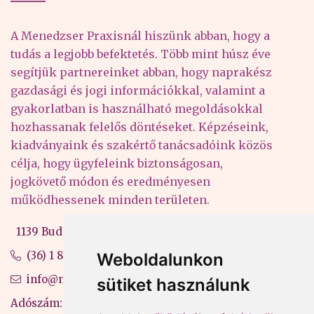
A Menedzser Praxisnál hiszünk abban, hogy a
tudás a legjobb befektetés. Több mint húsz éve
segítjük partnereinket abban, hogy naprakész
gazdasági és jogi információkkal, valamint a
gyakorlatban is használható megoldásokkal
hozhassanak felelős döntéseket. Képzéseink,
kiadványaink és szakértő tanácsadóink közös
célja, hogy ügyfeleink biztonságosan,
jogkövető módon és eredményesen
működhessenek minden területen.
1139 Budapest, Váci út 99-105. 4. em.
(36) 1 880 76 00
Weboldalunkon
info@mprx.hu
sütiket használunk
Adószám: 13598145-2-41