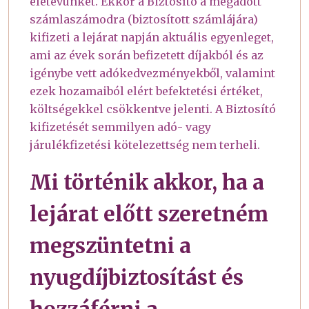
életévünket. Ekkor a Biztosító a megadott
számlaszámodra (biztosított számlájára)
kifizeti a lejárat napján aktuális egyenleget,
ami az évek során befizetett díjakból és az
igénybe vett adókedvezményekből, valamint
ezek hozamaiból elért befektetési értéket,
költségekkel csökkentve jelenti. A Biztosító
kifizetését semmilyen adó- vagy
járulékfizetési kötelezettség nem terheli.
Mi történik akkor, ha a
lejárat előtt szeretném
megszüntetni a
nyugdíjbiztosítást és
hozzáférni a