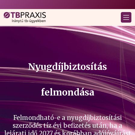
Nyugdíjbiztosítás
felmondása
Felmondható-e a nyugdíjbiztosítási
szerződés tíz évi befizetés után, ha a
lejárati idő 2027 és korábban adójóváírást