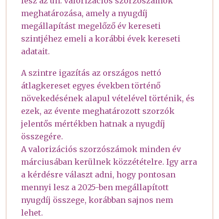
lesz az ún. valorizációs szorzószámok
meghatározása, amely a nyugdíj
megállapítást megelőző év kereseti
szintjéhez emeli a korábbi évek kereseti
adatait.
A szintre igazítás az országos nettó
átlagkereset egyes években történő
növekedésének alapul vételével történik, és
ezek, az évente meghatározott szorzók
jelentős mértékben hatnak a nyugdíj
összegére.
A valorizációs szorzószámok minden év
márciusában kerülnek közzétételre. Igy arra
a kérdésre választ adni, hogy pontosan
mennyi lesz a 2025-ben megállapított
nyugdíj összege, korábban sajnos nem
lehet.