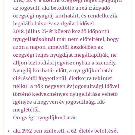
Tny.) 18. §-a szerint öregségi teljes nyugdíjra
az jogosult, aki betöltötte a reá irányadó
öregségi nyugdíj korhatárt, és rendelkezik
legalább húsz év szolgálati idővel.
2018. július 25-ét követő kezdő időpontú
nyugellátásoknál már nem előfeltétel, hogy
azon a napon, amelytől kezdődően az
öregségi teljes nyugdíjat megállapítják, ne
álljon biztosítási jogviszonyban a személy.
Nyugdíj korhatár előtt, a nyugdíjkorhatár
elérésétől függetlenül, életkorra tekintet
nélkül a nők negyven év jogosultsági idővel
történő kedvezményes nyugellátása vehető
igénybe a negyven év jogosultsági idő
meglététől.
Öregségi nyugdíjkorhatár:
aki 1952-ben született, a 62. életév betöltését