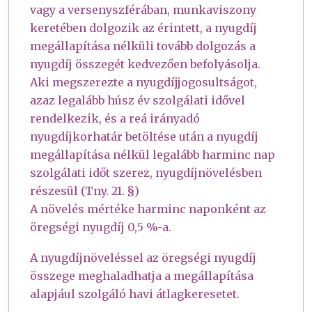
vagy a versenyszférában, munkaviszony
keretében dolgozik az érintett, a nyugdíj
megállapítása nélküli tovább dolgozás a
nyugdíj összegét kedvezően befolyásolja.
Aki megszerezte a nyugdíjjogosultságot,
azaz legalább húsz év szolgálati idővel
rendelkezik, és a reá irányadó
nyugdíjkorhatár betöltése után a nyugdíj
megállapítása nélkül legalább harminc nap
szolgálati időt szerez, nyugdíjnövelésben
részesül (Tny. 21. §)
A növelés mértéke harminc naponként az
öregségi nyugdíj 0,5 %-a.
A nyugdíjnöveléssel az öregségi nyugdíj
összege meghaladhatja a megállapítása
alapjául szolgáló havi átlagkeresetet.