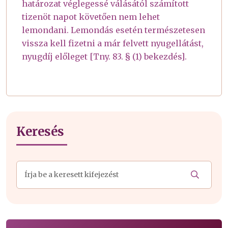
határozat véglegessé válásától számított
tizenöt napot követően nem lehet
lemondani. Lemondás esetén természetesen
vissza kell fizetni a már felvett nyugellátást,
nyugdíj előleget [Tny. 83. § (1) bekezdés].
Keresés