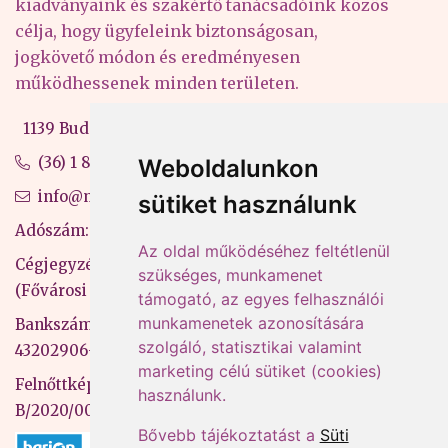
kiadványaink és szakértő tanácsadóink közös
célja, hogy ügyfeleink biztonságosan,
jogkövető módon és eredményesen
működhessenek minden területen.
1139 Budapest, Váci út 99-105. 4. em.
(36) 1 880 76 00
Weboldalunkon
info@mprx.hu
sütiket használunk
Adószám: 13598145-2-41
Az oldal működéséhez feltétlenül
Cégjegyzékszám: 01-09-883770
szükséges, munkamenet
(Fővárosi Bíróság)
támogató, az egyes felhasználói
munkamenetek azonosítására
Bankszámlaszám: CIB Bank, 10700581-
szolgáló, statisztikai valamint
43202906-51100005
marketing célú sütiket (cookies)
Felnőttképzési nyilvántartási szám:
használunk.
B/2020/000053
Bővebb tájékoztatást a
Süti