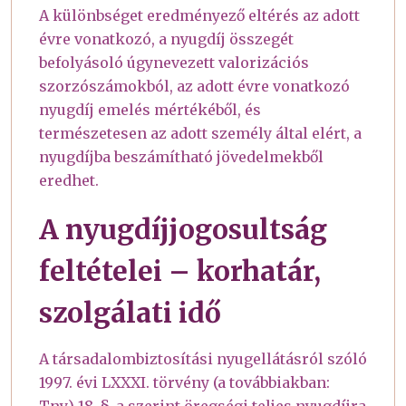
A különbséget eredményező eltérés az adott
évre vonatkozó, a nyugdíj összegét
befolyásoló úgynevezett valorizációs
szorzószámokból, az adott évre vonatkozó
nyugdíj emelés mértékéből, és
természetesen az adott személy által elért, a
nyugdíjba beszámítható jövedelmekből
eredhet.
A nyugdíjjogosultság
feltételei – korhatár,
szolgálati idő
A társadalombiztosítási nyugellátásról szóló
1997. évi LXXXI. törvény (a továbbiakban: