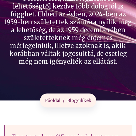
lehetőségtől kezdve több dologtól is
függhet. Ebben az évben, 2024-ben az
1959-ben születettek számára nyílik meg
a lehetőség, de az 1959 decemberében
születetteknek még érdemes
mérlegelniük, illetve azoknak is, akik
korábban váltak jogosulttá, de esetleg
még nem igényelték az ellátást.
Főoldal
Blogcikkek