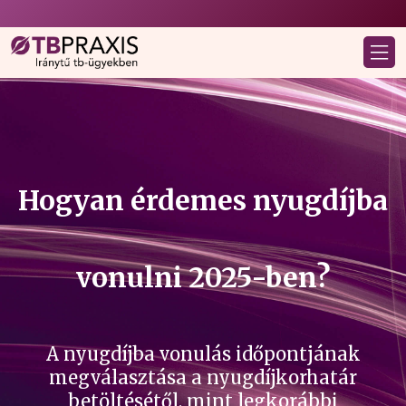
Hogyan érdemes nyugdíjba
vonulni 2025-ben?
A nyugdíjba vonulás időpontjának
megválasztása a nyugdíjkorhatár
betöltésétől, mint legkorábbi