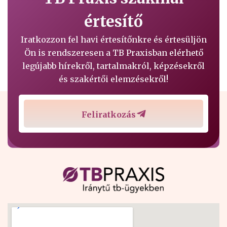
értesítő
Iratkozzon fel havi értesítőnkre és értesüljön
Ön is rendszeresen a TB Praxisban elérhető
legújabb hírekről, tartalmakról, képzésekről
és szakértői elemzésekről!
Feliratkozás