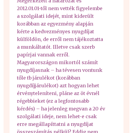
Megérkezett a határozat és
2012.01.01-től nem vették figyelembe
a szolgálati idejét, mint kiderült
korábban az egyezmény alapján
kérte a kedvezményes nyugdíjat
külföldön, de erről nem tájékoztatta
a munkáltatót. Illetve csak szerb
papírjai vannak erről.
Magyarországon mikortól számít
nyugdíjasnak – ha tévesen vontunk
tőle tb járulékot (korábban
nyugdíjjárulékot) azt hogyan lehet
érvényteleníteni, pláne az öt évnél
régebbieket (ez a legfontosabb
kérdés) – ha jelenleg megvan a 20 év
szolgálati ideje, nem lehet-e csak
erre megállapíttatni a nyugdíjat
összeszámítás nélkül? Eddig nem