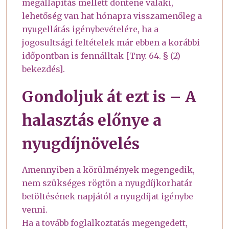
megállapítás mellett döntene valaki,
lehetőség van hat hónapra visszamenőleg a
nyugellátás igénybevételére, ha a
jogosultsági feltételek már ebben a korábbi
időpontban is fennálltak [Tny. 64. § (2)
bekezdés].
Gondoljuk át ezt is – A
halasztás előnye a
nyugdíjnövelés
Amennyiben a körülmények megengedik,
nem szükséges rögtön a nyugdíjkorhatár
betöltésének napjától a nyugdíjat igénybe
venni.
Ha a tovább foglalkoztatás megengedett,