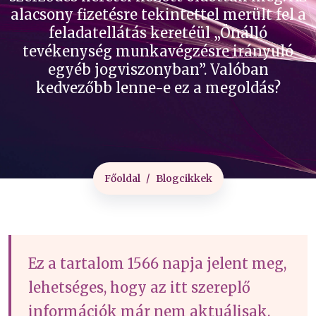
alacsony fizetésre tekintettel merült fel a
feladatellátás keretéül „Önálló
tevékenység munkavégzésre irányuló
egyéb jogviszonyban”. Valóban
kedvezőbb lenne-e ez a megoldás?
Főoldal
Blogcikkek
Ez a tartalom 1566 napja jelent meg,
lehetséges, hogy az itt szereplő
információk már nem aktuálisak.