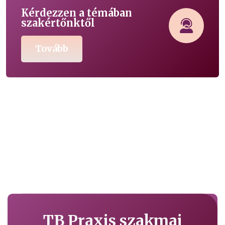
Kérdezzen a témában
szakértőnktől
Tovább
TB Praxis szakmai