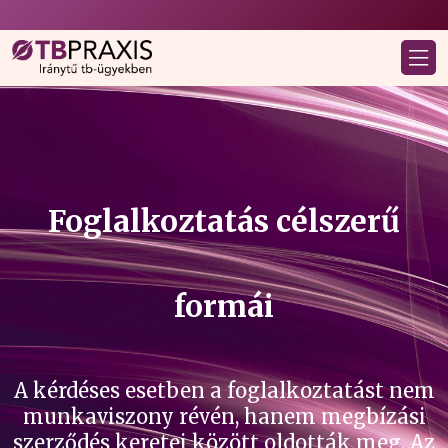
Foglalkoztatás célszerű
formái
A kérdéses esetben a foglalkoztatást nem
munkaviszony révén, hanem megbízási
szerződés keretei között oldották meg. Az