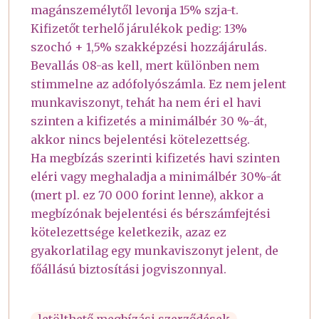
magánszemélytől levonja 15% szja-t.
Kifizetőt terhelő járulékok pedig: 13%
szochó + 1,5% szakképzési hozzájárulás.
Bevallás 08-as kell, mert különben nem
stimmelne az adófolyószámla. Ez nem jelent
munkaviszonyt, tehát ha nem éri el havi
szinten a kifizetés a minimálbér 30 %-át,
akkor nincs bejelentési kötelezettség.
Ha megbízás szerinti kifizetés havi szinten
eléri vagy meghaladja a minimálbér 30%-át
(mert pl. ez 70 000 forint lenne), akkor a
megbízónak bejelentési és bérszámfejtési
kötelezettsége keletkezik, azaz ez
gyakorlatilag egy munkaviszonyt jelent, de
főállású biztosítási jogviszonnyal.