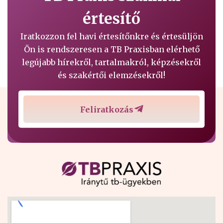
értesítő
Iratkozzon fel havi értesítőnkre és értesüljön
Ön is rendszeresen a TB Praxisban elérhető
legújabb hírekről, tartalmakról, képzésekről
és szakértői elemzésekről!
Feliratkozás