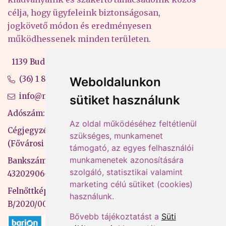
célja, hogy ügyfeleink biztonságosan,
jogkövető módon és eredményesen
működhessenek minden területen.
1139 Budapest, Váci út 99-105. 4. em.
(36) 1 880 76 00
Weboldalunkon
info@mprx.hu
sütiket használunk
Adószám: 13598145-2-41
Az oldal működéséhez feltétlenül
Cégjegyzékszám: 01-09-883770
szükséges, munkamenet
(Fővárosi Bíróság)
támogató, az egyes felhasználói
munkamenetek azonosítására
Bankszámlaszám: CIB Bank, 10700581-
szolgáló, statisztikai valamint
43202906-51100005
marketing célú sütiket (cookies)
Felnőttképzési nyilvántartási szám:
használunk.
B/2020/000053
Bővebb tájékoztatást a
Süti