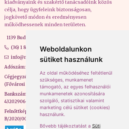
kiadványaink és szakértő tanácsadóink közös
célja, hogy ügyfeleink biztonságosan,
jogkövető módon és eredményesen
működhessenek minden területen.
1139 Budapest, Váci út 99-105. 4. em.
(36) 1 880 76 00
Weboldalunkon
info@mprx.hu
sütiket használunk
Adószám: 13598145-2-41
Az oldal működéséhez feltétlenül
Cégjegyzékszám: 01-09-883770
szükséges, munkamenet
(Fővárosi Bíróság)
támogató, az egyes felhasználói
munkamenetek azonosítására
Bankszámlaszám: CIB Bank, 10700581-
szolgáló, statisztikai valamint
43202906-51100005
marketing célú sütiket (cookies)
Felnőttképzési nyilvántartási szám:
használunk.
B/2020/000053
Bővebb tájékoztatást a
Süti