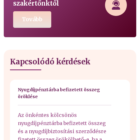
szakértőnktől
Tovább
Kapcsolódó kérdések
Nyugdíjpénztárba befizetett összeg
öröklése
Az önkéntes kölcsönös
nyugdíjpénztárba befizetett összeg
és a nyugdíjbiztosítási szerződésre
fizetett összeg örökölhető-e, ha a