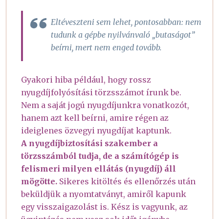
Eltéveszteni sem lehet, pontosabban: nem
tudunk a gépbe nyilvánvaló „butaságot”
beírni, mert nem enged tovább.
Gyakori hiba például, hogy rossz
nyugdíjfolyósítási törzsszámot írunk be.
Nem a saját jogú nyugdíjunkra vonatkozót,
hanem azt kell beírni, amire régen az
ideiglenes özvegyi nyugdíjat kaptunk.
A nyugdíjbiztosítási szakember a
törzsszámból tudja, de a számítógép is
felismeri milyen ellátás (nyugdíj) áll
mögötte.
Sikeres kitöltés és ellenőrzés után
beküldjük a nyomtatványt, amiről kapunk
egy visszaigazolást is. Kész is vagyunk, az