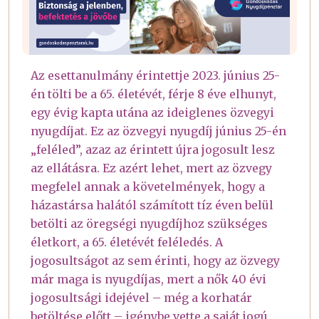
Az esettanulmány érintettje 2023. június 25-
én tölti be a 65. életévét, férje 8 éve elhunyt,
egy évig kapta utána az ideiglenes özvegyi
nyugdíjat. Ez az özvegyi nyugdíj június 25-én
„feléled”, azaz az érintett újra jogosult lesz
az ellátásra. Ez azért lehet, mert az özvegy
megfelel annak a követelmények, hogy a
házastársa halától számított tíz éven belül
betölti az öregségi nyugdíjhoz szükséges
életkort, a 65. életévét feléledés. A
jogosultságot az sem érinti, hogy az özvegy
már maga is nyugdíjas, mert a nők 40 évi
jogosultsági idejével – még a korhatár
betöltése előtt – igénybe vette a saját jogú