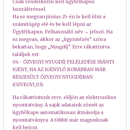
Csak rendelkezni kell ügyfélkapus
hozzáféréssel.
Ha ez megvan június 25-én le kell ülni a
számítógép elé és be kell lépni az
Ügyfélkapun. Felhasználó név → jelszó. Ha
ez megvan, akkor az „ügyintézés” szóra
bekattan, hogy „Nyugdíj”. Erre rákattintva
találjuk ezt:
04 - ÖZVEGYI NYUGDÍJ FELÉLEDÉSE IRÁNTI
IGÉNY, HA AZ IGÉNYLŐ KORÁBBAN MÁR
RÉSZESÜLT ÖZVEGYI NYUGDÍJBAN
(OZVEGYI_03).
Ha rákattintunk erre, előjön az elektronikus
nyomtatvány. A saját adataink zömét az
ügyfélkapu automatikusan átmásolja a
nyomtatványra. A többit már magunknak
kell beírni.