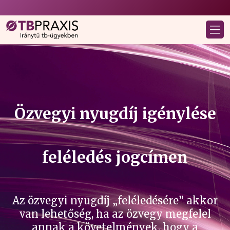
Özvegyi nyugdíj igénylése
feléledés jogcímen
Az özvegyi nyugdíj „feléledésére” akkor
van lehetőség, ha az özvegy megfelel
annak a követelmények, hogy a