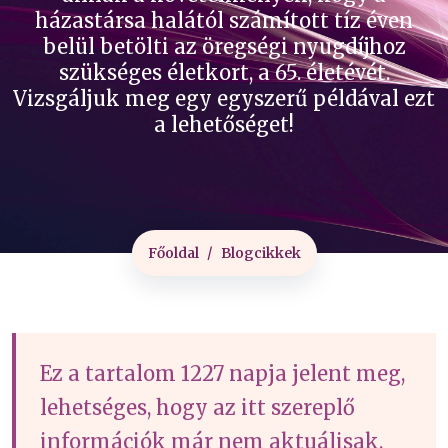
házastársa halától számított tíz éven
belül betölti az öregségi nyugdíjhoz
szükséges életkort, a 65. életévét.
Vizsgáljuk meg egy egyszerű példával ezt
a lehetőséget!
Főoldal
Blogcikkek
Ez a tartalom 1227 napja jelent meg,
lehetséges, hogy az itt szereplő
információk már nem aktuálisak.