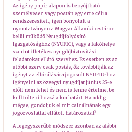
Az igény papír alapon is benyújtható
személyesen vagy postán egy erre célra
rendszeresített, igen bonyolult a
nyomtatványon a Magyar Államkincstáron
belül működő Nyugdíjfolyósító
Igazgatósághoz (NYUFIG), vagy a lakóhelye
szerint illetékes nyugdíjbiztosítási
feladatokat ellátó szervhez. Ez esetben ez az
utóbbi szerv csak postás, ők továbbítják az
igényt az elbírálására jogosult NYUFIG-hoz.
Igényelni az özvegyi nyugdíjat június 25-e
előtt nem lehet és nem is lenne értelme, be
kell tölteni hozzá a korhatárt. Ha addig
mégse, gondoljuk el mit csinálnának egy
jogorvoslattal ellátott határozattal?
A legegyszerűbb módszer azonban az alábbi.