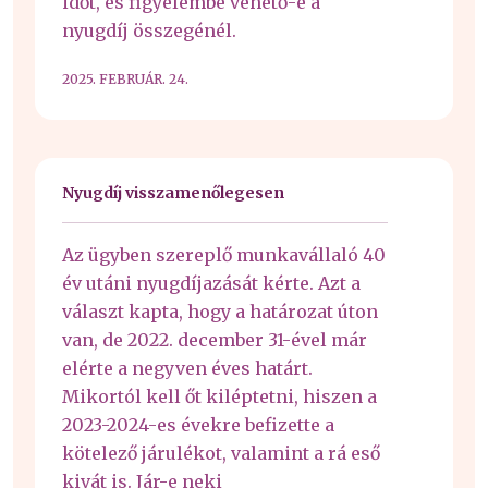
időt, és figyelembe vehető-e a
nyugdíj összegénél.
2025. FEBRUÁR. 24.
Nyugdíj visszamenőlegesen
Az ügyben szereplő munkavállaló 40
év utáni nyugdíjazását kérte. Azt a
választ kapta, hogy a határozat úton
van, de 2022. december 31-ével már
elérte a negyven éves határt.
Mikortól kell őt kiléptetni, hiszen a
2023-2024-es évekre befizette a
kötelező járulékot, valamint a rá eső
kivát is. Jár-e neki