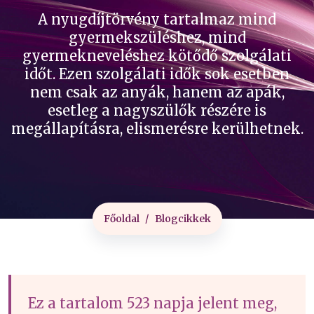
A nyugdíjtörvény tartalmaz mind
gyermekszüléshez, mind
gyermekneveléshez kötődő szolgálati
időt. Ezen szolgálati idők sok esetben
nem csak az anyák, hanem az apák,
esetleg a nagyszülők részére is
megállapításra, elismerésre kerülhetnek.
Főoldal
Blogcikkek
Ez a tartalom 523 napja jelent meg,