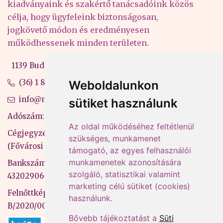
kiadványaink és szakértő tanácsadóink közös
célja, hogy ügyfeleink biztonságosan,
jogkövető módon és eredményesen
működhessenek minden területen.
1139 Budapest, Váci út 99-105. 4. em.
(36) 1 880 76 00
Weboldalunkon
info@mprx.hu
sütiket használunk
Adószám: 13598145-2-41
Az oldal működéséhez feltétlenül
Cégjegyzékszám: 01-09-883770
szükséges, munkamenet
(Fővárosi Bíróság)
támogató, az egyes felhasználói
munkamenetek azonosítására
Bankszámlaszám: CIB Bank, 10700581-
szolgáló, statisztikai valamint
43202906-51100005
marketing célú sütiket (cookies)
Felnőttképzési nyilvántartási szám:
használunk.
B/2020/000053
Bővebb tájékoztatást a
Süti