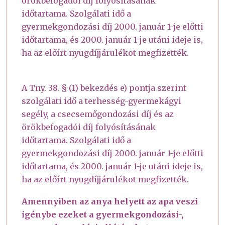
örökbefogadói díj folyósításának
időtartama. Szolgálati idő a
gyermekgondozási díj 2000. január 1-je előtti
időtartama, és 2000. január 1-je utáni ideje is,
ha az előírt nyugdíjjárulékot megfizették.
A Tny. 38. § (1) bekezdés e) pontja szerint
szolgálati idő a terhesség-gyermekágyi
segély, a csecsemőgondozási díj és az
örökbefogadói díj folyósításának
időtartama. Szolgálati idő a
gyermekgondozási díj 2000. január 1-je előtti
időtartama, és 2000. január 1-je utáni ideje is,
ha az előírt nyugdíjjárulékot megfizették.
Amennyiben az anya helyett az apa veszi
igénybe ezeket a gyermekgondozási-,