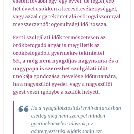
esetén további egy-egy évvel, de legfeljebb
hét évvel csökken a keresőtevékenységgel,
vagy azzal egy tekintet alá eső jogviszonnyal
megszerzendő jogosultsági idő hossza.
Fenti szolgálati idők természetesen az
örökbefogadó anyát is megilletik az
örökbefogadott gyermekre tekintettel.
Sőt,
a még nem nyugdíjas nagymama és a
nagypapa is szerezhet szolgálati időt
unokája gondozása, nevelése időtartamára,
ha a nagyszülői gyedet, vagy a nagyszülői
gyest veszi igénybe a szülők helyett.
Ha a nyugdíjbiztosítási nyilvántartásban
esetleg még nem szerepel minden
gyermeknevelési időszak, az
adategyeztetési eljárás során ezt