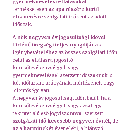
gyermeknevelési ellátásokat
,
természetesen
az apa részére kerül
elismerésre
szolgálati időként az adott
időszak.
A nők negyven év jogosultsági idővel
történő öregségi teljes nyugdíjának
igénybevételéhez
az összes szolgálati időn
belül az ellátásra jogosító
keresőtevékenységgel, vagy
gyermekneveléssel szerzett időszaknak, a
két időtartam arányának, mértékének nagy
jelentősége van.
A negyven év jogosultsági időn belül, ha a
keresőtevékenységgel, vagy azzal egy
tekintet alá eső jogviszonnyal szerzett
szolgálati idő kevesebb negyven évnél, de
az a harminckét évet eléri
, a hiányzó