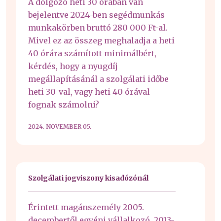
A dolgozó heti 30 órában van
bejelentve 2024-ben segédmunkás
munkakörben bruttó 280 000 Ft-al.
Mivel ez az összeg meghaladja a heti
40 órára számított minimálbért,
kérdés, hogy a nyugdíj
megállapításánál a szolgálati időbe
heti 30-val, vagy heti 40 órával
fognak számolni?
2024. NOVEMBER 05.
Szolgálati jogviszony kisadózónál
Érintett magánszemély 2005.
decembertől egyéni vállalkozó, 2013-