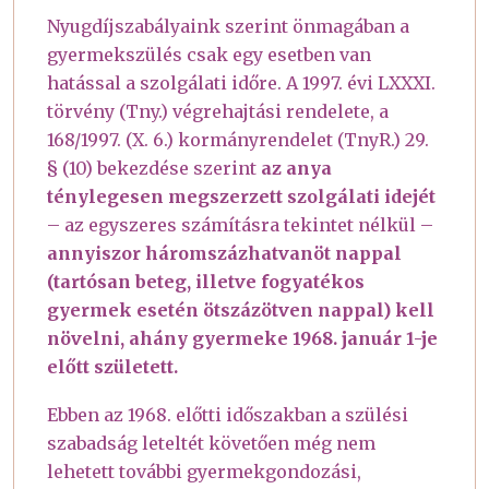
Nyugdíjszabályaink szerint önmagában a
gyermekszülés csak egy esetben van
hatással a szolgálati időre. A 1997. évi LXXXI.
törvény (Tny.) végrehajtási rendelete, a
168/1997. (X. 6.) kormányrendelet (TnyR.) 29.
§ (10) bekezdése szerint
az anya
ténylegesen megszerzett szolgálati idejét
– az egyszeres számításra tekintet nélkül –
annyiszor háromszázhatvanöt nappal
(tartósan beteg, illetve fogyatékos
gyermek esetén ötszázötven nappal) kell
növelni, ahány gyermeke 1968. január 1-je
előtt született.
Ebben az 1968. előtti időszakban a szülési
szabadság leteltét követően még nem
lehetett további gyermekgondozási,