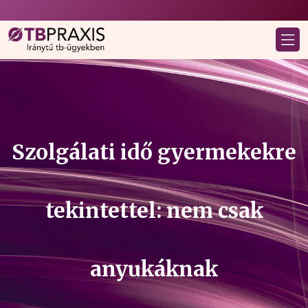
Szolgálati idő gyermekekre
tekintettel: nem csak
anyukáknak