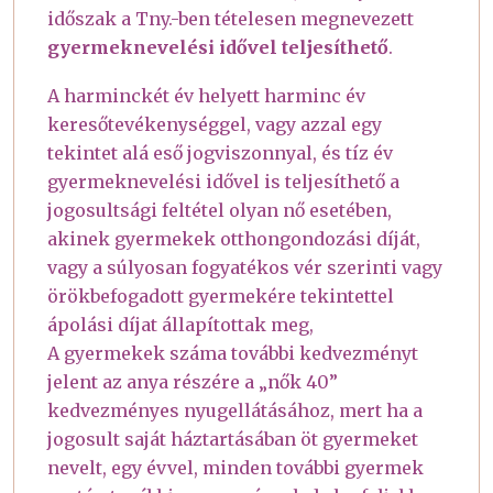
időszak a Tny.-ben tételesen megnevezett
gyermeknevelési idővel teljesíthető
.
A harminckét év helyett harminc év
keresőtevékenységgel, vagy azzal egy
tekintet alá eső jogviszonnyal, és tíz év
gyermeknevelési idővel is teljesíthető a
jogosultsági feltétel olyan nő esetében,
akinek gyermekek otthongondozási díját,
vagy a súlyosan fogyatékos vér szerinti vagy
örökbefogadott gyermekére tekintettel
ápolási díjat állapítottak meg,
A gyermekek száma további kedvezményt
jelent az anya részére a „nők 40”
kedvezményes nyugellátásához, mert ha a
jogosult saját háztartásában öt gyermeket
nevelt, egy évvel, minden további gyermek