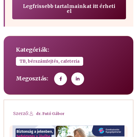
Legfrissebb tartalmainkat itt érheti
el
Kategóriák:
TB, bérszámfejtés, cafeteria
Megosztás:
Szerző:
dr. Futó Gábor