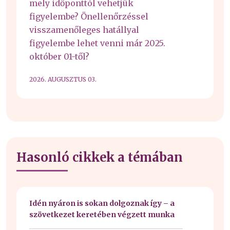
mely időponttól vehetjük
figyelembe? Önellenőrzéssel
visszamenőleges hatállyal
figyelembe lehet venni már 2025.
október 01-től?
2026. AUGUSZTUS 03.
Hasonló cikkek a témában
Idén nyáron is sokan dolgoznak így – a
szövetkezet keretében végzett munka