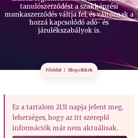
tanulószerződést a szakképzési
munkaszerződés váltja fel, és változnak a
hozzá kapcsolódó adó- és
járulékszabályok is.
Főoldal
Blogcikkek
Ez a tartalom 2131 napja jelent meg,
lehetséges, hogy az itt szereplő
információk már nem aktuálisak.