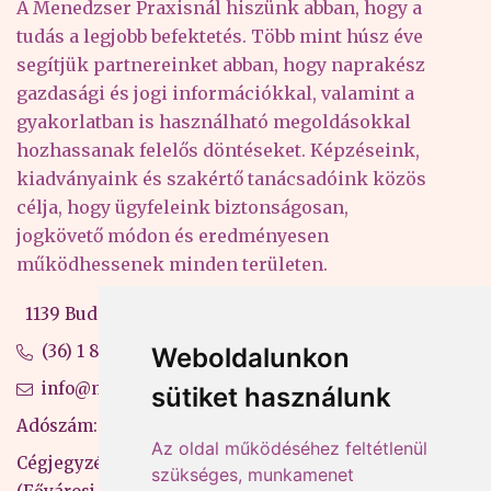
A Menedzser Praxisnál hiszünk abban, hogy a
tudás a legjobb befektetés. Több mint húsz éve
segítjük partnereinket abban, hogy naprakész
gazdasági és jogi információkkal, valamint a
gyakorlatban is használható megoldásokkal
hozhassanak felelős döntéseket. Képzéseink,
kiadványaink és szakértő tanácsadóink közös
célja, hogy ügyfeleink biztonságosan,
jogkövető módon és eredményesen
működhessenek minden területen.
1139 Budapest, Váci út 99-105. 4. em.
(36) 1 880 76 00
Weboldalunkon
info@mprx.hu
sütiket használunk
Adószám: 13598145-2-41
Az oldal működéséhez feltétlenül
Cégjegyzékszám: 01-09-883770
szükséges, munkamenet