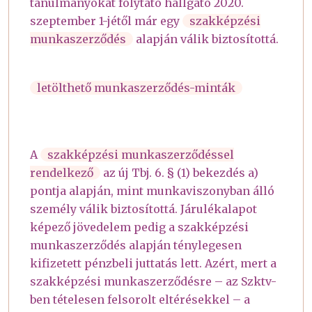
tanulmányokat folytató hallgató 2020.
szeptember 1-jétől már egy
szakképzési
munkaszerződés
alapján válik biztosítottá.
letölthető munkaszerződés-minták
A
szakképzési munkaszerződéssel
rendelkező
az új Tbj. 6. § (1) bekezdés a)
pontja alapján, mint munkaviszonyban álló
személy válik biztosítottá. Járulékalapot
képező jövedelem pedig a szakképzési
munkaszerződés alapján ténylegesen
kifizetett pénzbeli juttatás lett. Azért, mert a
szakképzési munkaszerződésre – az Szktv-
ben tételesen felsorolt eltérésekkel – a