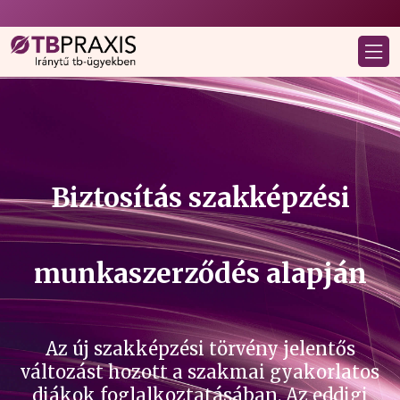
Biztosítás szakképzési
munkaszerződés alapján
Az új szakképzési törvény jelentős
változást hozott a szakmai gyakorlatos
diákok foglalkoztatásában. Az eddigi