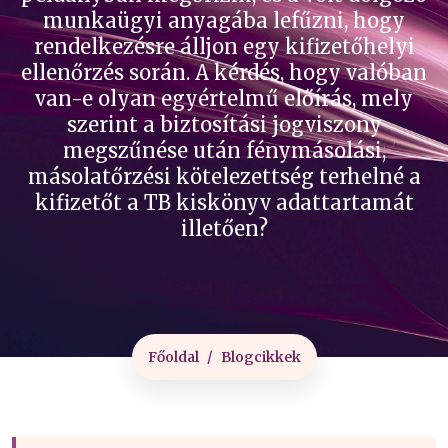
munkaügyi anyagába lefűzni, hogy
rendelkezésre álljon egy kifizetőhelyi
ellenőrzés során. A kérdés, hogy valóban
van-e olyan egyértelmű előírás, mely
szerint a biztosítási jogviszony
megszűnése után fénymásolási,
másolatőrzési kötelezettség terhelné a
kifizetőt a TB kiskönyv adattartamát
illetően?
Főoldal
Blogcikkek