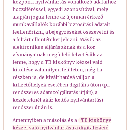
központi nyilvántartás vonatkozó adataihoz
hozzáféréssel, egyedi azonosítóval, mely
alapján joguk lenne az újonnan érkező
munkavállalók korábbi biztosítási adatait
leellenőrizni, a bejegyzéseket összevetni és
a feltárt ellentéteket jelezni. Másik az
elektronikus eljárásoknak és a kor
vívmányainak megfelelő felvetésük az
lenne, hogy a TB kiskönyv kézzel való
kitöltése valamilyen felületen, még ha
részben is, de kiválthatóvá váljon a
kifizetőhelyek esetében digitális úton (pl.
rendszeres adatszolgáltatás útján), a
kezdeteknél akár kettős nyilvántartási
rendszer útján is.
Amennyiben a másolás és a
TB kiskönyv
kézzel való nyilvántartása a digitalizáció