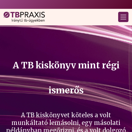
A TB kiskönyv mint régi
ismerős
A TB kiskönyvet köteles a volt
munkáltató lemásolni, egy másolati
példányban megőrizni, és a volt dolgozó