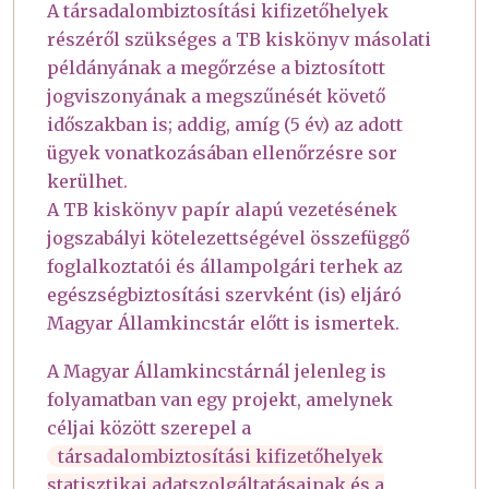
A társadalombiztosítási kifizetőhelyek
részéről szükséges a TB kiskönyv másolati
példányának a megőrzése a biztosított
jogviszonyának a megszűnését követő
időszakban is; addig, amíg (5 év) az adott
ügyek vonatkozásában ellenőrzésre sor
kerülhet.
A TB kiskönyv papír alapú vezetésének
jogszabályi kötelezettségével összefüggő
foglalkoztatói és állampolgári terhek az
egészségbiztosítási szervként (is) eljáró
Magyar Államkincstár előtt is ismertek.
A Magyar Államkincstárnál jelenleg is
folyamatban van egy projekt, amelynek
céljai között szerepel a
társadalombiztosítási kifizetőhelyek
statisztikai adatszolgáltatásainak és a