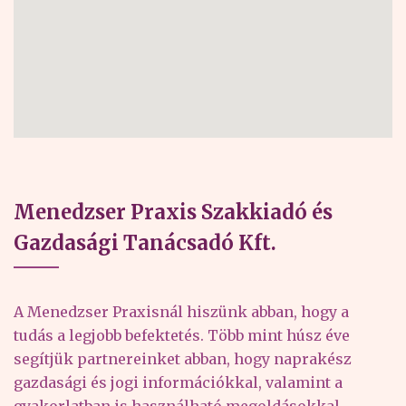
Menedzser Praxis Szakkiadó és
Gazdasági Tanácsadó Kft.
A Menedzser Praxisnál hiszünk abban, hogy a
tudás a legjobb befektetés. Több mint húsz éve
segítjük partnereinket abban, hogy naprakész
gazdasági és jogi információkkal, valamint a
gyakorlatban is használható megoldásokkal