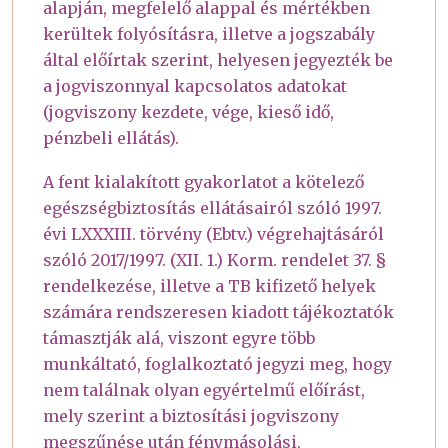
alapján, megfelelő alappal és mértékben
kerültek folyósításra, illetve a jogszabály
által előírtak szerint, helyesen jegyezték be
a jogviszonnyal kapcsolatos adatokat
(jogviszony kezdete, vége, kieső idő,
pénzbeli ellátás).
A fent kialakított gyakorlatot a kötelező
egészségbiztosítás ellátásairól szóló 1997.
évi LXXXIII. törvény (Ebtv.) végrehajtásáról
szóló 2017/1997. (XII. 1.) Korm. rendelet 37. §
rendelkezése, illetve a TB kifizető helyek
számára rendszeresen kiadott tájékoztatók
támasztják alá, viszont egyre több
munkáltató, foglalkoztató jegyzi meg, hogy
nem találnak olyan egyértelmű előírást,
mely szerint a biztosítási jogviszony
megszűnése után fénymásolási,