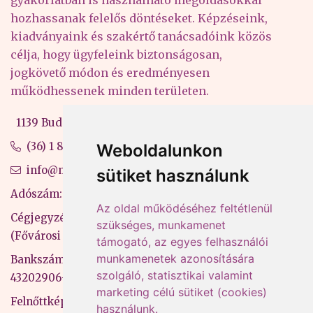
hozhassanak felelős döntéseket. Képzéseink,
kiadványaink és szakértő tanácsadóink közös
célja, hogy ügyfeleink biztonságosan,
jogkövető módon és eredményesen
működhessenek minden területen.
1139 Budapest, Váci út 99-105. 4. em.
(36) 1 880 76 00
Weboldalunkon
info@mprx.hu
sütiket használunk
Adószám: 13598145-2-41
Az oldal működéséhez feltétlenül
Cégjegyzékszám: 01-09-883770
szükséges, munkamenet
(Fővárosi Bíróság)
támogató, az egyes felhasználói
munkamenetek azonosítására
Bankszámlaszám: CIB Bank, 10700581-
szolgáló, statisztikai valamint
43202906-51100005
marketing célú sütiket (cookies)
Felnőttképzési nyilvántartási szám:
használunk.