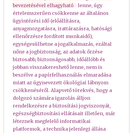
bevezetésével elhagyható
lenne, úgy
értelemszerűen csökkenne az általános
ügyintézési idő (előállításra,
anyagmozgatásra, irattárazásra, hatósági
ellenőrzésre fordított munkaidő),
egységesülhetne a jogalkalmazás, ezáltal
nőne a jogbiztonság, az adatok őrzése
biztosabb, biztonságosabb, időállóbb és
jobban visszakereshető lenne, nem is
beszélve a papírfelhasználás elmaradása
miatt az úgynevezett ökológiai lábnyom
csökkenéséről. Alapvető törekvés, hogy a
dolgozó számára igazolás álljon
rendelkezésre a biztosítási jogviszonyát,
egészségbiztosítási ellátásait illetően, már
léteznek megfelelő informatikai
platformok, a technika jelenlegi állása