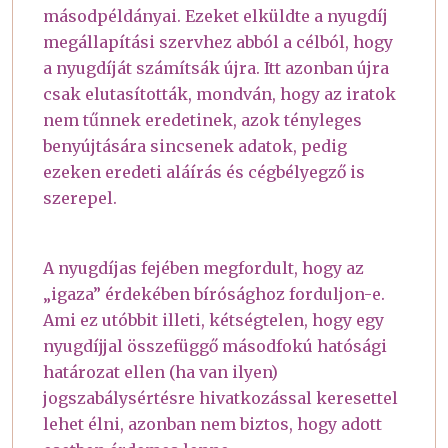
másodpéldányai. Ezeket elküldte a nyugdíj
megállapítási szervhez abból a célból, hogy
a nyugdíját számítsák újra. Itt azonban újra
csak elutasították, mondván, hogy az iratok
nem tűnnek eredetinek, azok tényleges
benyújtására sincsenek adatok, pedig
ezeken eredeti aláírás és cégbélyegző is
szerepel.
A nyugdíjas fejében megfordult, hogy az
„igaza” érdekében bírósághoz forduljon-e.
Ami ez utóbbit illeti, kétségtelen, hogy egy
nyugdíjjal összefüggő másodfokú hatósági
határozat ellen (ha van ilyen)
jogszabálysértésre hivatkozással keresettel
lehet élni, azonban nem biztos, hogy adott