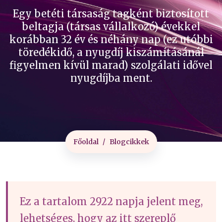
Egy betéti társaság tagként biztosított
beltagja (társas vállalkozó) évekkel
korábban 32 év és néhány nap (ez utóbbi
töredékidő, a nyugdíj kiszámításánál
figyelmen kívül marad) szolgálati idővel
nyugdíjba ment.
Főoldal
Blogcikkek
Ez a tartalom 2922 napja jelent meg,
lehetséges, hogy az itt szereplő