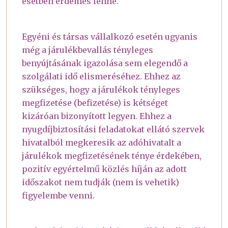
esetben érdemes lenne.
Egyéni és társas vállalkozó esetén ugyanis
még a járulékbevallás tényleges
benyújtásának igazolása sem elegendő a
szolgálati idő elismeréséhez. Ehhez az
szükséges, hogy a járulékok tényleges
megfizetése (befizetése) is kétséget
kizáróan bizonyított legyen. Ehhez a
nyugdíjbiztosítási feladatokat ellátó szervek
hivatalból megkeresik az adóhivatalt a
járulékok megfizetésének ténye érdekében,
pozitív egyértelmű közlés híján az adott
időszakot nem tudják (nem is vehetik)
figyelembe venni.