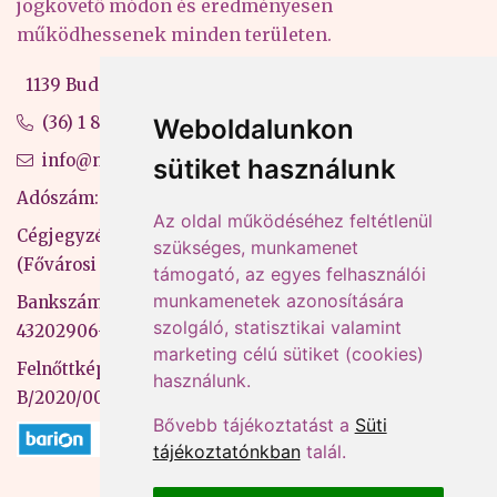
jogkövető módon és eredményesen
működhessenek minden területen.
1139 Budapest, Váci út 99-105. 4. em.
(36) 1 880 76 00
Weboldalunkon
info@mprx.hu
sütiket használunk
Adószám: 13598145-2-41
Az oldal működéséhez feltétlenül
Cégjegyzékszám: 01-09-883770
szükséges, munkamenet
(Fővárosi Bíróság)
támogató, az egyes felhasználói
munkamenetek azonosítására
Bankszámlaszám: CIB Bank, 10700581-
szolgáló, statisztikai valamint
43202906-51100005
marketing célú sütiket (cookies)
Felnőttképzési nyilvántartási szám:
használunk.
B/2020/000053
Bővebb tájékoztatást a
Süti
tájékoztatónkban
talál.