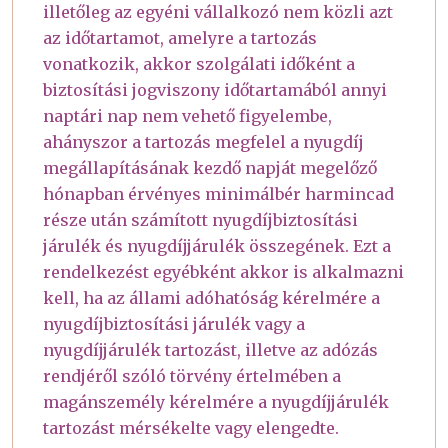
illetőleg az egyéni vállalkozó nem közli azt
az időtartamot, amelyre a tartozás
vonatkozik, akkor szolgálati időként a
biztosítási jogviszony időtartamából annyi
naptári nap nem vehető figyelembe,
ahányszor a tartozás megfelel a nyugdíj
megállapításának kezdő napját megelőző
hónapban érvényes minimálbér harmincad
része után számított nyugdíjbiztosítási
járulék és nyugdíjjárulék összegének. Ezt a
rendelkezést egyébként akkor is alkalmazni
kell, ha az állami adóhatóság kérelmére a
nyugdíjbiztosítási járulék vagy a
nyugdíjjárulék tartozást, illetve az adózás
rendjéről szóló törvény értelmében a
magánszemély kérelmére a nyugdíjjárulék
tartozást mérsékelte vagy elengedte.