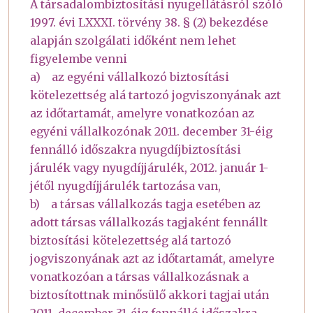
A társadalombiztosítási nyugellátásról szóló
1997. évi LXXXI. törvény 38. § (2) bekezdése
alapján szolgálati időként nem lehet
figyelembe venni
a) az egyéni vállalkozó biztosítási
kötelezettség alá tartozó jogviszonyának azt
az időtartamát, amelyre vonatkozóan az
egyéni vállalkozónak 2011. december 31-éig
fennálló időszakra nyugdíjbiztosítási
járulék vagy nyugdíjjárulék, 2012. január 1-
jétől nyugdíjjárulék tartozása van,
b) a társas vállalkozás tagja esetében az
adott társas vállalkozás tagjaként fennállt
biztosítási kötelezettség alá tartozó
jogviszonyának azt az időtartamát, amelyre
vonatkozóan a társas vállalkozásnak a
biztosítottnak minősülő akkori tagjai után
2011. december 31-éig fennálló időszakra