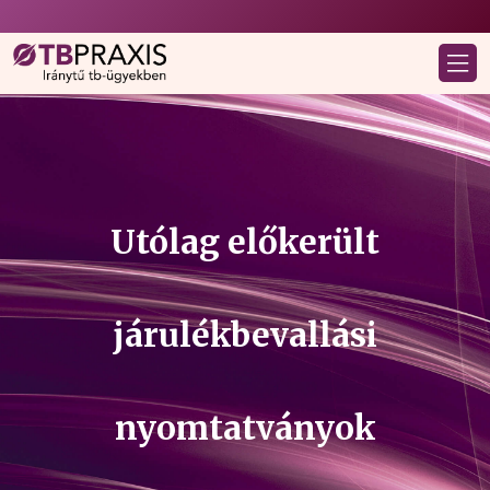
Utólag előkerült
járulékbevallási
nyomtatványok