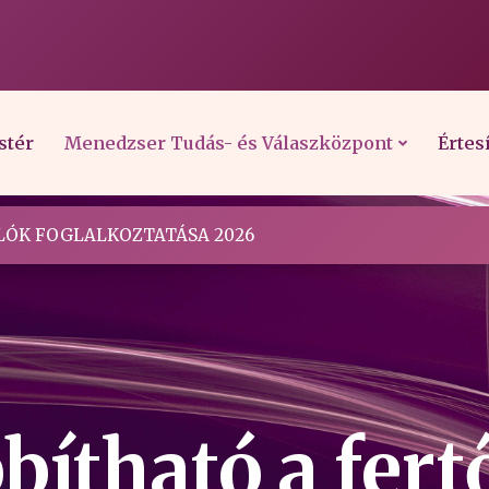
stér
Menedzser Tudás- és Válaszközpont
Értes
ÓK FOGLALKOZTATÁSA 2026
bítható a fert