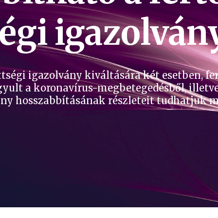
ségi igazolván
tségi igazolvány kiváltására két esetben, fe
gyult a koronavírus-megbetegedésből, illetve
lvány hosszabbításának részleteit tudhatjuk