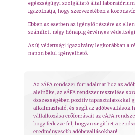
egészségügyi szolgáltató által laboratórium
igazolhatja, hogy szervezetében a koronavír
Ebben az esetben az igénylő részére az elle
számított négy hónapig érvényes védettségi 
Az új védettségi igazolvány legkorábban a ré
napon belül igényelhető.
Az eÁFA rendszer forradalmat hoz az adób
alelnöke, az eÁFA rendszer tesztelése sor
összességében pozitív tapasztalatokkal 
alkalmazható, és segít az adóbevallások 
vállalkozása erőforrásait az eÁFA rendsze
hogy fedezze fel, hogyan segíthet a rend
eredményesebb adóbevallásokban!