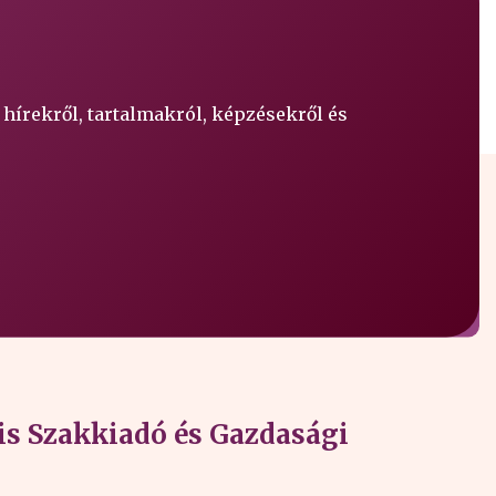
 hírekről, tartalmakról, képzésekről és
s Szakkiadó és Gazdasági