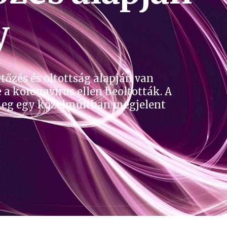
y
rtőzés és oltottság alapján van
 a koronavírus ellen beoltották. A
 meg egy közelmúltban megjelent