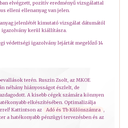
ban elvégzett, pozitív eredményű vizsgálattal
us elleni ellenanyag van jelen.
nanyag jelenlétét kimutató vizsgálat dátumától
igazolvány kerül kiállításra.
gi védettségi igazolvány lejártát megelőző 14
evallások terén. Ruszin Zsolt, az MKOE
án néhány hiányosságot észlelt, de
gazdagodott. A kisebb cégek számára könnyen
hatékonyabb elkészítésében. Optimalizálja
rrel! Kattintson az
Adó és Tb Különszámra
,
szer a hatékonyabb pénzügyi tervezésben és az