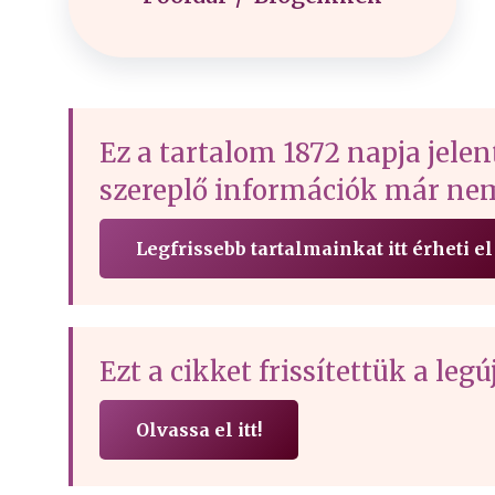
Ez a tartalom 1872 napja jelen
szereplő információk már nem
Legfrissebb tartalmainkat itt érheti el
Ezt a cikket frissítettük a le
Olvassa el itt!