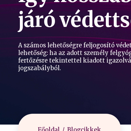
járó védett
A számos lehetőségre feljogosító védet
lehetőség: ha az adott személy felgyó
fertőzésre tekintettel kiadott igazo
jogszabályból.
Főoldal
Blogcikkek