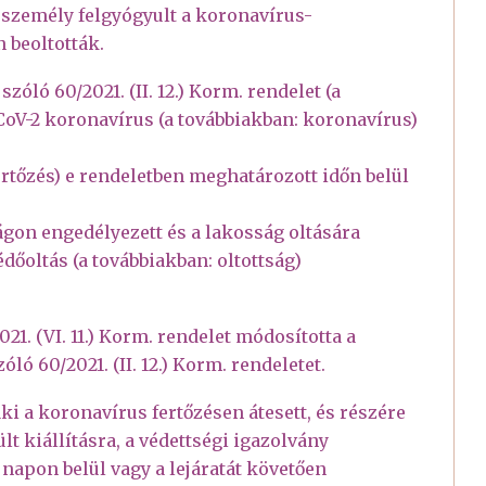
t személy felgyógyult a koronavírus-
 beoltották.
zóló 60/2021. (II. 12.) Korm. rendelet (a
CoV-2 koronavírus (a továbbiakban: koronavírus)
ertőzés) e rendeletben meghatározott időn belül
ágon engedélyezett és a lakosság oltására
dőoltás (a továbbiakban: oltottság)
21. (VI. 11.) Korm. rendelet módosította a
ló 60/2021. (II. 12.) Korm. rendeletet.
aki a koronavírus fertőzésen átesett, és részére
t kiállításra, a védettségi igazolvány
 napon belül vagy a lejáratát követően