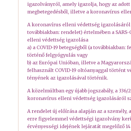
igazolványról, amely igazolja, hogy az adot
megbetegedésből, illetve a koronavírus ellen
A koronavírus elleni védettség igazolásáról s
továbbiakban: rendelet) értelmében a SARS-
elleni védettség igazolása
a) a COVID-19 betegségből (a továbbiakban: f
történő felgyógyulás vagy
b) az Európai Unióban, illetve a Magyarorsz
felhasznált COVID-19 oltóanyaggal történt vé
tényének az igazolásával történik.
A közelmúltban egy újabb jogszabály, a 336/20
koronavírus elleni védettség igazolásáról szó
A rendelet új előírása alapján az a személy, 
erre figyelemmel védettségi igazolvány kerül
érvényességi idejének lejáratát megelőző 14