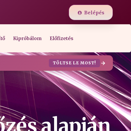
Belépés
ítő
Kipróbálom
Előfizetés
TÖLTSE LE MOST!
őzés alapján