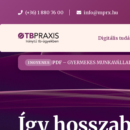
(+36) 1 880 76 00
info@mprx.hu
Digitális tudá
PDF
– GYERMEKES MUNKAVÁLLAL
INGYENES
Így hosszab