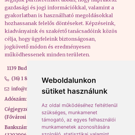
gazdasági és jogi információkkal, valamint a
gyakorlatban is használható megoldásokkal
hozhassanak felelős döntéseket. Képzéseink,
kiadványaink és szakértő tanácsadóink közös
célja, hogy ügyfeleink biztonságosan,
jogkövető módon és eredményesen
működhessenek minden területen.
1139 Budapest, Váci út 99-105. 4. em.
(36) 1 880 76 00
Weboldalunkon
info@mprx.hu
sütiket használunk
Adószám: 13598145-2-41
Az oldal működéséhez feltétlenül
Cégjegyzékszám: 01-09-883770
szükséges, munkamenet
(Fővárosi Bíróság)
támogató, az egyes felhasználói
munkamenetek azonosítására
Bankszámlaszám: CIB Bank, 10700581-
szolgáló, statisztikai valamint