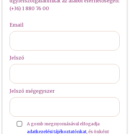
ügyfélszolgálatunkat az alábbi elérhetőségen:
(+36) 1 880 76 00
Email
Jelszó
Jelszó mégegyszer
A gomb megnyomásával elfogadja
adatkezelési tájékoztatónkat
, és önként