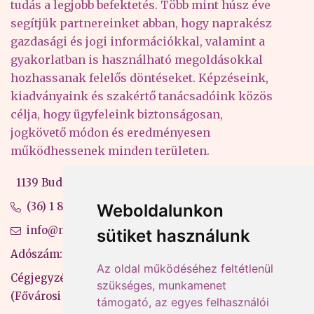
tudás a legjobb befektetés. Több mint húsz éve
segítjük partnereinket abban, hogy naprakész
gazdasági és jogi információkkal, valamint a
gyakorlatban is használható megoldásokkal
hozhassanak felelős döntéseket. Képzéseink,
kiadványaink és szakértő tanácsadóink közös
célja, hogy ügyfeleink biztonságosan,
jogkövető módon és eredményesen
működhessenek minden területen.
1139 Budapest, Váci út 99-105. 4. em.
(36) 1 880 76 00
Weboldalunkon
info@mprx.hu
sütiket használunk
Adószám: 13598145-2-41
Az oldal működéséhez feltétlenül
Cégjegyzékszám: 01-09-883770
szükséges, munkamenet
(Fővárosi Bíróság)
támogató, az egyes felhasználói