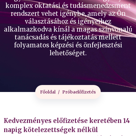
komplex oktatási és tudásmenedzsment
rendszert vehet igénybe, amely az Ön
választásához és igényeihez
alkalmazkodva kínál a magas színvonalú
tanácsadás és tájékoztatás mellett
folyamatos képzési és önfejlesztési
lehetőséget.
Főoldal
Próbaelőfizetés
Kedvezményes előfizetése keretében 14
napig kötelezettségek nélkül