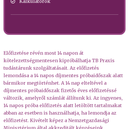
Kalkulátorok
Előfizetése révén most 14 napon át
kötelezettségmentesen kipróbálhatja TB Praxis
tudástárunk szolgáltatásait. Az előfizetés
lemondása a 14 napos díjmentes próbaidőszak alatt
bármikor megtörténhet. A 14 nap elteltével a
díjmentes próbaidőszak fizetős éves előfizetéssé
változik, amelyről számlát állítunk ki. Az ingyenes,
14 napos próba előfizetés alatt letöltött tartalmakat
abban az esetben is használhatja, ha lemondja az
előfizetést. Kivételt képez a Nemzetgazdasági
Minisztérium által akkreditált képzéseink