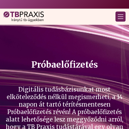
Próbaelőfizetés
Digitális tudásbázisunkat most
elköteleződés nélkül megismerheti, a 14
napon át tartó térítésmentesen
Próbaelőfizetés révén! A próbaelőfizetés
alatt lehetősége lesz meggyőződni arról,
hogy a TB Praxis tudástárával egy olyan