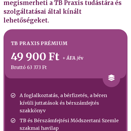
megismerheti a TB Praxis tudástára és
szolgáltatásai által kínált
lehetőségeket.
TB PRAXIS PRÉMIUM
49 900
Ft
+ ÁFA /év
Bruttó 63 373 Ft
A foglalkoztatás, a bérfizetés, a béren
kívüli juttatások és bérszámfejtés
szakkönyv
TB és Bérszámfejtési Módszertani Szemle
szakmai havilap