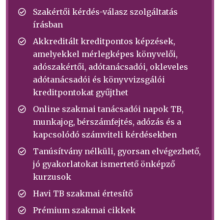
Szakértői kérdés-válasz szolgáltatás
írásban
Akkreditált kreditpontos képzések,
amelyekkel mérlegképes könyvelői,
adószakértői, adótanácsadói, okleveles
adótanácsadói és könyvvizsgálói
kreditpontokat gyűjthet
Online szakmai tanácsadói napok TB,
munkajog, bérszámfejtés, adózás és a
kapcsolódó számviteli kérdésekben
Tanúsítvány nélküli, gyorsan elvégezhető,
jó gyakorlatokat ismertető önképző
kurzusok
Havi TB szakmai értesítő
Prémium szakmai cikkek