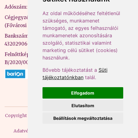
Adószám: 13598145-2-41
Az oldal működéséhez feltétlenül
Cégjegyzékszám: 01-09-883770
szükséges, munkamenet
(Fővárosi Bíróság)
támogató, az egyes felhasználói
munkamenetek azonosítására
Bankszámlaszám: CIB Bank, 10700581-
szolgáló, statisztikai valamint
43202906-51100005
marketing célú sütiket (cookies)
Felnőttképzési nyilvántartási szám:
használunk.
B/2020/000053
Bővebb tájékoztatást a
Süti
tájékoztatónkban
talál.
Elfogadom
Elutasítom
Copyright
2026 Mprx. Minden jog fenntartva
Menedzser
Beállítások megváltoztatása
Praxis Kft
Adatvédelem
ÁSZF
Impresszum
Kapcsolat