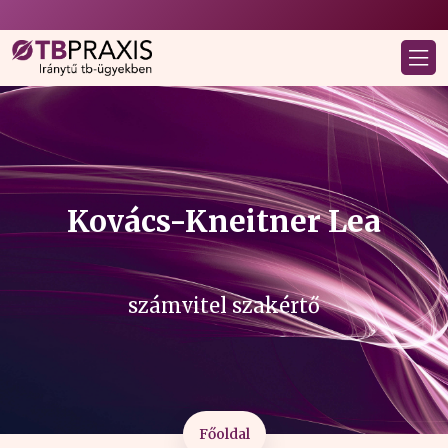
Kovács-Kneitner Lea
számvitel szakértő
Főoldal