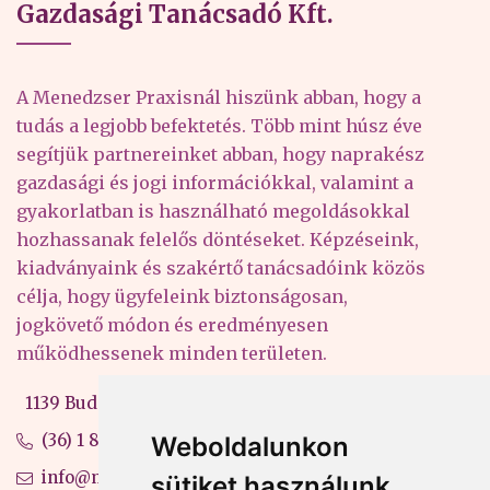
Gazdasági Tanácsadó Kft.
A Menedzser Praxisnál hiszünk abban, hogy a
tudás a legjobb befektetés. Több mint húsz éve
segítjük partnereinket abban, hogy naprakész
gazdasági és jogi információkkal, valamint a
gyakorlatban is használható megoldásokkal
hozhassanak felelős döntéseket. Képzéseink,
kiadványaink és szakértő tanácsadóink közös
célja, hogy ügyfeleink biztonságosan,
jogkövető módon és eredményesen
működhessenek minden területen.
1139 Budapest, Váci út 99-105. 4. em.
(36) 1 880 76 00
Weboldalunkon
info@mprx.hu
sütiket használunk