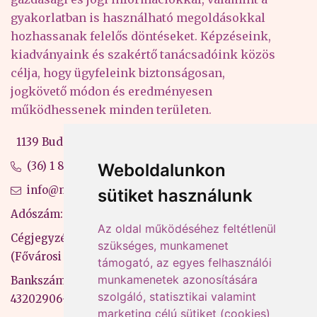
gyakorlatban is használható megoldásokkal
hozhassanak felelős döntéseket. Képzéseink,
kiadványaink és szakértő tanácsadóink közös
célja, hogy ügyfeleink biztonságosan,
jogkövető módon és eredményesen
működhessenek minden területen.
1139 Budapest, Váci út 99-105. 4. em.
(36) 1 880 76 00
Weboldalunkon
info@mprx.hu
sütiket használunk
Adószám: 13598145-2-41
Az oldal működéséhez feltétlenül
Cégjegyzékszám: 01-09-883770
szükséges, munkamenet
(Fővárosi Bíróság)
támogató, az egyes felhasználói
munkamenetek azonosítására
Bankszámlaszám: CIB Bank, 10700581-
szolgáló, statisztikai valamint
43202906-51100005
marketing célú sütiket (cookies)