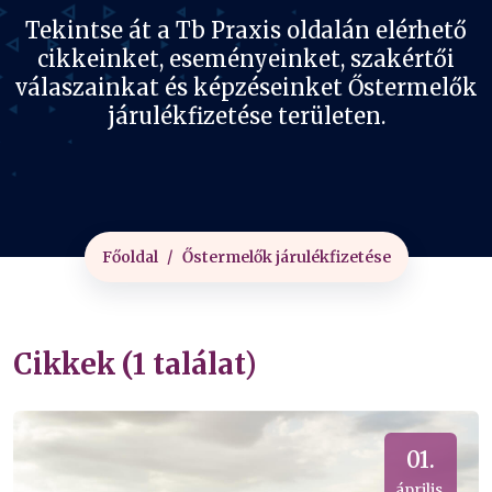
Tekintse át a Tb Praxis oldalán elérhető
cikkeinket, eseményeinket, szakértői
válaszainkat és képzéseinket Őstermelők
járulékfizetése területen.
Főoldal
Őstermelők járulékfizetése
Cikkek (1 találat)
01.
április.