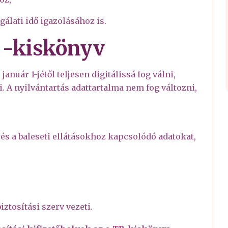
álati idő igazolásához is.
B -kiskönyv
anuár 1-jétől teljesen digitálissá fog válni,
. A nyilvántartás adattartalma nem fog változni,
 és a baleseti ellátásokhoz kapcsolódó adatokat,
ztosítási szerv vezeti.