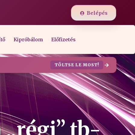
Belépés
ítő
Kipróbálom
Előfizetés
TÖLTSE LE MOST!
 „régi” tb-