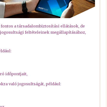
ntos a társadalombiztosítási ellátások, de
jogosultsági feltételeinek megállapításához,
ldául:
ó időpontjait,
okra való jogosultságát, például:
oz,