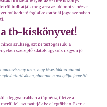
sítási kifizetőhelyek az e-TB-kiskönyv
letről tudhatják meg
arra az időpontra nézve,
elyet működtető foglalkoztatónál jogviszonyban
t].
 a tb-kiskönyvet!
 nincs szükség, azt ne tartogassuk, a
nyvben szereplő adatok ugyanis nagyon jó
i munkaviszony nem, vagy téves időtartammal
v nyilvántartásában, ahonnan a nyugdíjra jogosító
ül a leggyakrabban a táppénz, illetve a
erül fel, azt nyújtják be a legtöbben. Ezen a