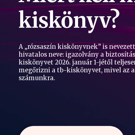
kiskönyv?
A „rózsaszín kiskönyvnek” is neveze
hivatalos neve: igazolvány a biztosítás
kiskönyvet 2026. január 1-jétől teljes
megőrizni a tb-kiskönyvet, mivel az 
számunkra.