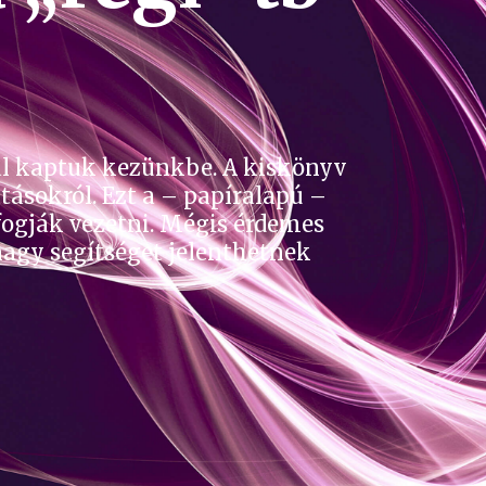
ál kaptuk kezünkbe. A kiskönyv
átásokról. Ezt a – papíralapú –
 fogják vezetni. Mégis érdemes
agy segítséget jelenthetnek