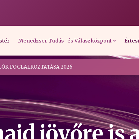
stér
Menedzser Tudás- és Válaszközpont
Értes
ÓK FOGLALKOZTATÁSA 2026
ajd jövőre is a