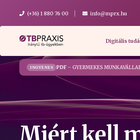
(+36) 1 880 76 00
info@mprx.hu
Digitális tudá
PDF
– GYERMEKES MUNKAVÁLLAL
INGYENES
Miért kell m