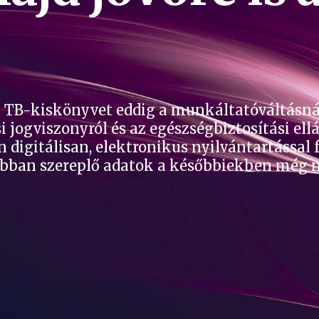
tt TB-kiskönyvet eddig a munkáltatóváltásn
i jogviszonyról és az egészségbiztosítási ell
en digitálisan, elektronikus nyilvántartással
abban szereplő adatok a későbbiekben még n