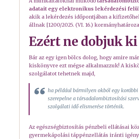
A munkáltatóknál működő
társadalombizto
adatait egy elektronikus lekérdezési felü
akik a lekérdezés időpontjában a kifizetőh
állnak [1200/2025. (VI. 16.) kormányhatároza
Ezért ne dobjuk ki
Bár az egy igen bölcs dolog, hogy amire már
kiskönyvre ezt mégse alkalmazzuk! A kiskö
szolgálatot tehetnek majd,
ha például bármilyen okból egy korább
szerepelne a társadalombiztosítási szer
szolgálati idő elismerése történik.
Az egészségbiztosítás pénzbeli ellátásai köz
gyermekápolási táppénzellátás iránti igény m