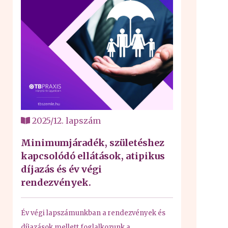
2025/12. lapszám
Minimumjáradék, születéshez
kapcsolódó ellátások, atipikus
díjazás és év végi
rendezvények.
Év végi lapszámunkban a rendezvények és
díjazások mellett foglalkozunk a