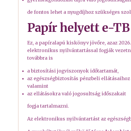
de fontos lehet a nyugdíjhoz szükséges szolg
Papír helyett e-T
Ez, a papíralapú kiskönyv jövőre, azaz 2026. j
elektronikus nyilvántartással fogják vezetni
továbbra is
a biztosítási jogviszonyok időtartamát,
az egészségbiztosítás pénzbeli ellátásaihoz
valamint
az ellátásokra való jogosultság időszakait
fogja tartalmazni.
Az elektronikus nyilvántartást az egészségbi