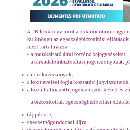
A TB-kiskönyv mint a dokumentum nagyon fo
különösen az egészségbiztosítási ellátások 
mert tartalmazza
- a munkáltató által történő bejegyzéseket,
- a társadalombiztosítási jogviszonyokat, pé
a munkaviszonyok,
a köznevelési foglalkoztatási jogviszonyok,
a közalkalmazotti jogviszonyok kezdő és zár
- a biztosítottak egészségbiztosítási ellátás
táppénzre,
csecsemőgondozási díjra,
gyermekgondozási díjra való jogosultságáh