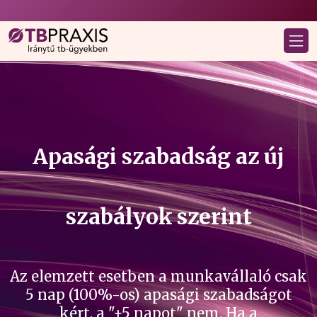
Apasági szabadság az új
szabályok szerint
Az elemzett esetben a munkavállaló csak
5 nap (100%-os) apasági szabadságot
kért, a "+5 napot" nem. Ha a