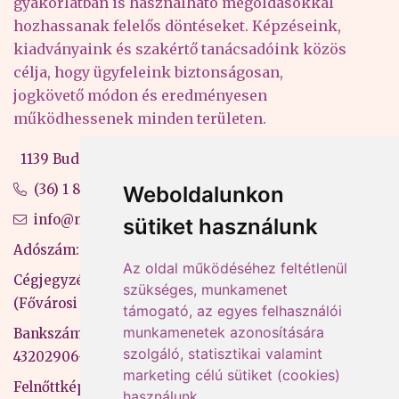
gyakorlatban is használható megoldásokkal
hozhassanak felelős döntéseket. Képzéseink,
kiadványaink és szakértő tanácsadóink közös
célja, hogy ügyfeleink biztonságosan,
jogkövető módon és eredményesen
működhessenek minden területen.
1139 Budapest, Váci út 99-105. 4. em.
(36) 1 880 76 00
Weboldalunkon
info@mprx.hu
sütiket használunk
Adószám: 13598145-2-41
Az oldal működéséhez feltétlenül
Cégjegyzékszám: 01-09-883770
szükséges, munkamenet
(Fővárosi Bíróság)
támogató, az egyes felhasználói
munkamenetek azonosítására
Bankszámlaszám: CIB Bank, 10700581-
szolgáló, statisztikai valamint
43202906-51100005
marketing célú sütiket (cookies)
Felnőttképzési nyilvántartási szám:
használunk.