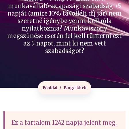
munkavállaló az apasági szabadság +5
napját (amire 10% távolléti díj jár) nem
szeretné igénybe venni, kell róla
nyilatkoznia? Munkaviszony
megszűnése esetén fel kell tüntetni ezt
az 5 napot, mint ki nem vett
szabadságot?
Főoldal
Blogcikkek
Ez a tartalom 1242 napja jelent meg,