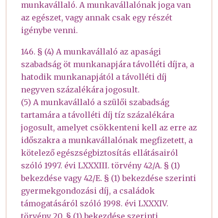
munkavállaló. A munkavállalónak joga van
az egészet, vagy annak csak egy részét
igénybe venni.
146. § (4) A munkavállaló az apasági
szabadság öt munkanapjára távolléti díjra, a
hatodik munkanapjától a távolléti díj
negyven százalékára jogosult.
(5) A munkavállaló a szülői szabadság
tartamára a távolléti díj tíz százalékára
jogosult, amelyet csökkenteni kell az erre az
időszakra a munkavállalónak megfizetett, a
kötelező egészségbiztosítás ellátásairól
szóló 1997. évi LXXXIII. törvény 42/A. § (1)
bekezdése vagy 42/E. § (1) bekezdése szerinti
gyermekgondozási díj, a családok
támogatásáról szóló 1998. évi LXXXIV.
törvény 20. § (1) bekezdése szerinti