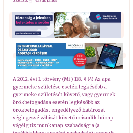
Szerző:
Vasas János
A 2012. évi I. törvény (Mt.) 118. § (4) Az apa
gyermeke születése esetén legkésőbb a
gyermeke születését követő, vagy gyermek
örökbefogadása esetén legkésőbb az
örökbefogadást engedélyező határozat
véglegessé válását követő második hónap
végéig tíz munkanap szabadságra (a
továbbiakban: apasági szabadság) jogosult,