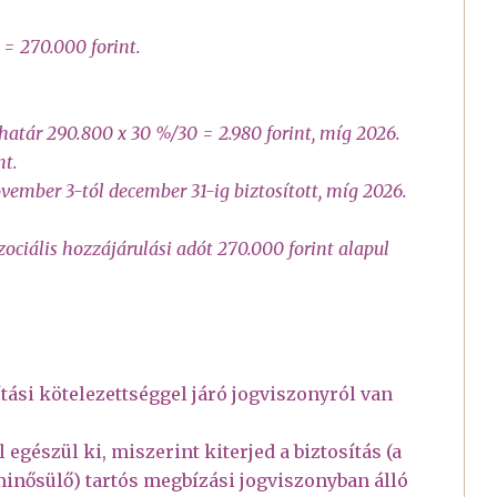
 = 270.000 forint.
ghatár 290.800 x 30 %/30 = 2.980 forint, míg 2026.
nt.
vember 3-tól december 31-ig biztosított, míg 2026.
szociális hozzájárulási adót 270.000 forint alapul
ítási kötelezettséggel járó jogviszonyról van
l egészül ki, miszerint kiterjed a biztosítás (a
inősülő) tartós megbízási jogviszonyban álló