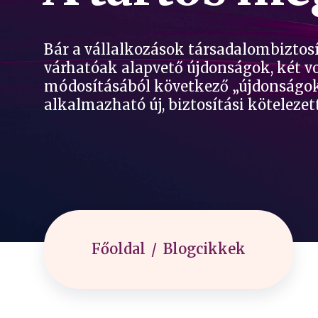
Bár a vállalkozások társadalombiztosí
várhatóak alapvető újdonságok, két v
módosításából következő „újdonságok
alkalmazható új, biztosítási kötelezett
Főoldal
Blogcikkek