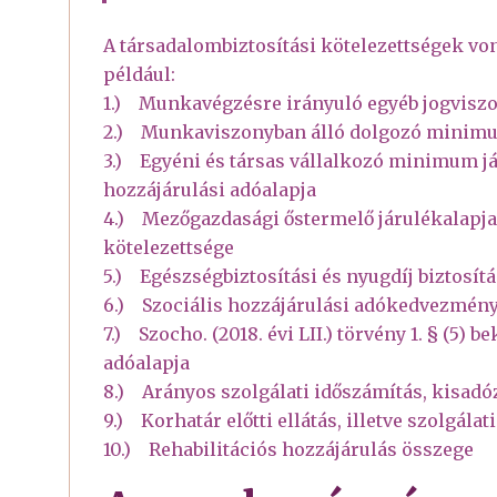
A társadalombiztosítási kötelezettségek v
például:
1.) Munkavégzésre irányuló egyéb jogviszo
2.) Munkaviszonyban álló dolgozó minimu
3.) Egyéni és társas vállalkozó minimum já
hozzájárulási adóalapja
4.) Mezőgazdasági őstermelő járulékalapja, 
kötelezettsége
5.) Egészségbiztosítási és nyugdíj biztos
6.) Szociális hozzájárulási adókedvezmé
7.) Szocho. (2018. évi LII.) törvény 1. § (
adóalapja
8.) Arányos szolgálati időszámítás, kisadóz
9.) Korhatár előtti ellátás, illetve szolgála
10.) Rehabilitációs hozzájárulás összege