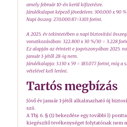
amely február 10-én kerül kifizetésre.
Járulékalapot képező jövedelem: 300.000 x 90 %
Napi összeg: 270.000:87=3.103 forint.
A 2025. év tekintetében a napi biztosítási össze
vonatkozásában: 322.800 x 30 %/30 = 3.228 fori
Ez alapján az érintett e jogviszonyában 2025. no
január 1-jétől 28-ig nem.
Járulékalapja: 3.130 x 59 = 183.077 forint, míg a 
vételével kell leróni.
Tartós megbízás
Jövő év január 1-jétől alkalmazható új biztos
szó.
A Tbj. 6. § (1) bekezdése egy további l) pontta
kiegészítő tevékenységet folytatónak nem m