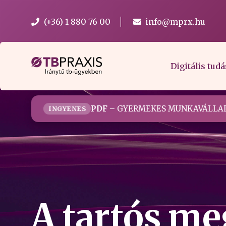
(+36) 1 880 76 00
info@mprx.hu
Digitális tudá
PDF
– GYERMEKES MUNKAVÁLLAL
INGYENES
A tartós me