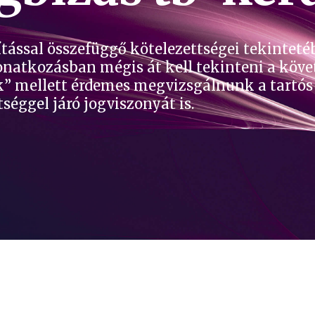
tással összefüggő kötelezettségei tekinteté
onatkozásban mégis át kell tekinteni a köve
” mellett érdemes megvizsgálnunk a tartós 
séggel járó jogviszonyát is.