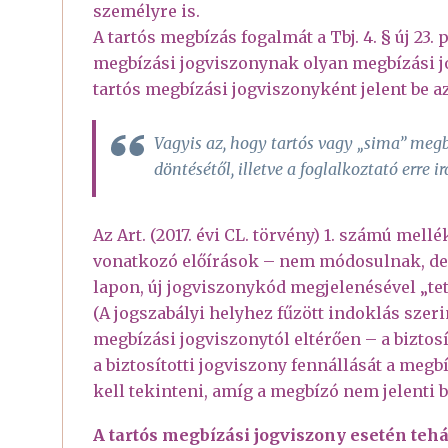
személyre is.
A tartós megbízás fogalmát a Tbj. 4. § új 23
megbízási jogviszonynak olyan megbízási jo
tartós megbízási jogviszonyként jelent be 
Vagyis az, hogy tartós vagy „sima” megbí
döntésétől, illetve a foglalkoztató erre i
Az Art. (2017. évi CL. törvény) 1. számú mellé
vonatkozó előírások – nem módosulnak, de v
lapon, új jogviszonykód megjelenésével „tet
(A jogszabályi helyhez fűzött indoklás szeri
megbízási jogviszonytól eltérően – a biztos
a biztosítotti jogviszony fennállását a me
kell tekinteni, amíg a megbízó nem jelenti b
A tartós megbízási jogviszony esetén tehá