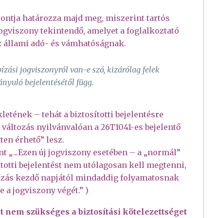
. pontja határozza majd meg, miszerint tartós
gviszony tekintendő, amelyet a foglalkoztató
az állami adó- és vámhatóságnak.
zási jogviszonyról van-e szó, kizárólag felek
rányuló bejelentésétől függ.
kletének – tehát a biztosítotti bejelentésre
áltozás nyilvánvalóan a 26T1041-es bejelentő
ten érhető” lesz.
nt „...Ezen új jogviszony esetében – a „normál”
ítotti bejelentést nem utólagosan kell megtenni,
gbízás kezdő napjától mindaddig folyamatosnak
e a jogviszony végét.” )
t nem szükséges a biztosítási kötelezettséget