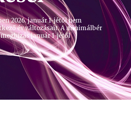
ben 2026. január 1-jétől nem
tkező év változásait. A minimálbér
megbízás január 1-jétől