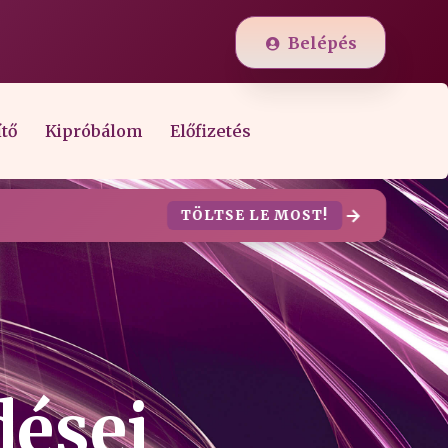
Belépés
ítő
Kipróbálom
Előfizetés
TÖLTSE LE MOST!
dései