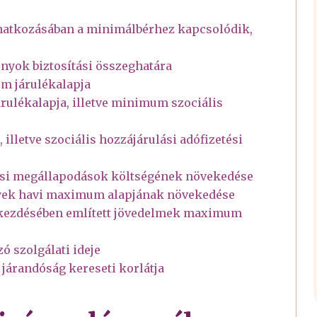
onatkozásában a minimálbérhez kapcsolódik,
nyok biztosítási összeghatára
m járulékalapja
rulékalapja, illetve minimum szociális
illetve szociális hozzájárulási adófizetési
ítási megállapodások költségének növekedése
nyek havi maximum alapjának növekedése
5) bekezdésében említett jövedelmek maximum
ó szolgálati ideje
ti járandóság kereseti korlátja