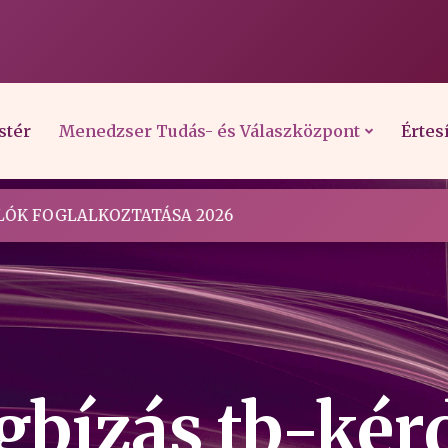
stér
Menedzser Tudás- és Válaszközpont
Értes
ÓK FOGLALKOZTATÁSA 2026
gbízás tb-kér