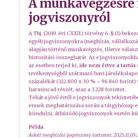
A munkavégzésre 
jogviszonyról
A Tbj. (2019. évi CXXII.) törvény 6. § (1) be
egyéb jogviszonyokra (megbízás, vállalkozás
alapján történő munkavégzés, illetve válasz
biztosítási összeghatár. Az e jogviszonyok
az esetben terjed ki,
ide nem értve a tartós
tevékenységből származó havi járulékalapo
százalékát (322.800 x 30 % = 96.840 forint
harmincad részét, azaz a 3.228 forintot.
Tehát a jövő évtől e jogviszonyok tekintetéb
ennek meghatározása során a tárgyhónap el
kiindulni, áthúzódó jogviszonyok esetén kül
Példa
Adott megbízási jogviszony tartama: 2025.11.03-2