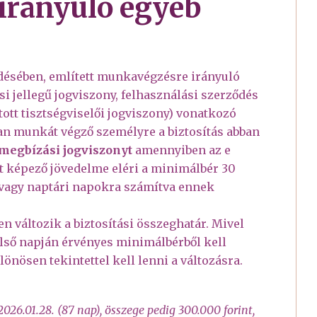
irányuló egyéb
kezdésében, említett munkavégzésre irányuló
i jellegű jogviszony, felhasználási szerződés
tott tisztségviselői jogviszony) vonatkozó
ban munkát végző személyre a biztosítás abban
 megbízási jogviszonyt
amennyiben az e
t képező jövedelme eléri a minimálbér 30
) vagy naptári napokra számítva ennek
en változik a biztosítási összeghatár. Mivel
ső napján érvényes minimálbérből kell
önösen tekintettel kell lenni a változásra.
026.01.28. (87 nap), összege pedig 300.000 forint,