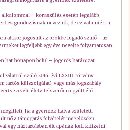
gy alkalommal – koraszülés esetén legalább
rhes gondozásnak neveztük, de ez valamiért a
ra akkor jogosult az örökbe fogadó szülő – az
yermeket legfeljebb egy éve nevelte folyamatosan
en hat hónapon belül – jogerős határozat
olgálatról szóló 2016. évi LXXIII. törvény
an: tartós külszolgálat), vagy más jogszabály
ideértve a vele életvitelszerűen együtt élő
megilleti, ha a gyermek halva született.
lt nő a támogatás felvételét megelőzően
al egy háztartásban élt apának kell kifizetni,