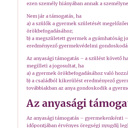
ezen személy hiányában annak a személynek
Nem jár a támogatás, ha
a) a szülők a gyermek születését megelőzőe
örökbefogadásához;
b) a megszületett gyermek a gyámhatóság jo
eredményező gyermekvédelmi gondoskodás
Az anyasági támogatás – a szülést követő ha
megilleti a jogosultat, ha
a) a gyermek örökbefogadásához való hozzáj
b) a családból kikerülést eredményező gye
továbbiakban az anya gondoskodik a gyerm
Az anyasági támoga
Az anyasági támogatás – gyermekenkénti –
időpontjában érvényes öregségi nyugdíj leg