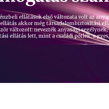
zbeli ellátások első változata volt az anyas
Az ellátás akkor még társadalombiztosítási ell
bször változott: nevezték anyasági segélynek
 ellátás lett, mint a családi pótlék, a gyes,