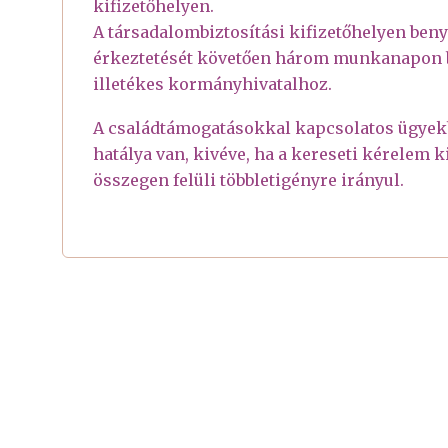
kifizetőhelyen.
A társadalombiztosítási kifizetőhelyen beny
érkeztetését követően három munkanapon be
illetékes kormányhivatalhoz.
A családtámogatásokkal kapcsolatos ügyekb
hatálya van, kivéve, ha a kereseti kérelem k
összegen felüli többletigényre irányul.