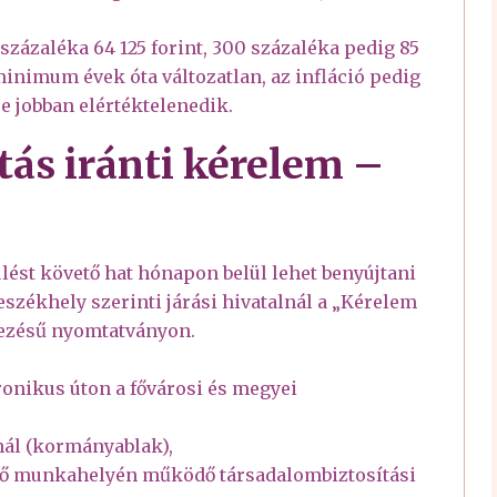
zázaléka 64 125 forint, 300 százaléka pedig 85
minimum évek óta változatlan, az infláció pedig
re jobban elértéktelenedik.
ás iránti kérelem –
lést követő hat hónapon belül lehet benyújtani
eszékhely szerinti járási hivatalnál a „Kérelem
vezésű nyomtatványon.
ronikus úton a fővárosi és megyei
tnál (kormányablak),
ező munkahelyén működő társadalombiztosítási