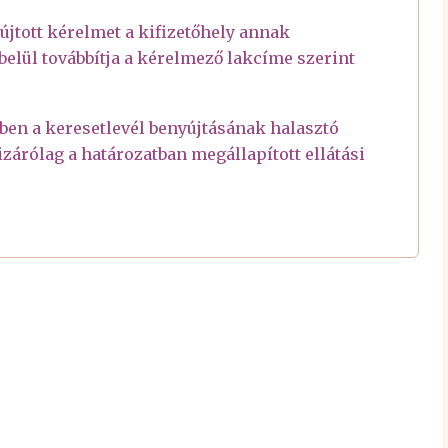
újtott kérelmet a kifizetőhely annak
lül továbbítja a kérelmező lakcíme szerint
en a keresetlevél benyújtásának halasztó
izárólag a határozatban megállapított ellátási