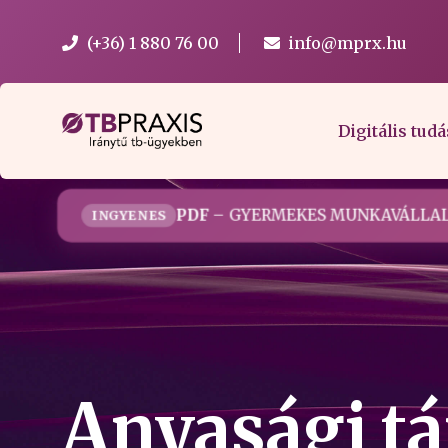
(+36) 1 880 76 00
info@mprx.hu
Digitális tudá
PDF
– GYERMEKES MUNKAVÁLLAL
INGYENES
Anyasági t