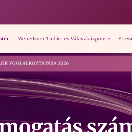
stér
Menedzser Tudás- és Válaszközpont
Értes
ÓK FOGLALKOZTATÁSA 2026
ámogatás sz