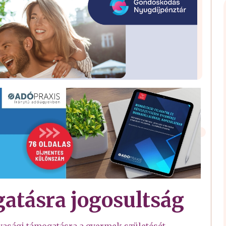
atásra jogosultság
nyasági támogatásra a gyermek születését