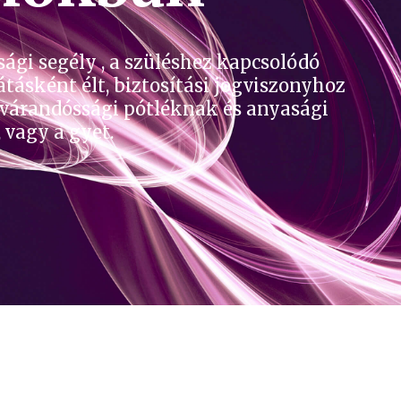
ági segély , a szüléshez kapcsolódó
átásként élt, biztosítási jogviszonyhoz
, várandóssági pótléknak és anyasági
 vagy a gyet.