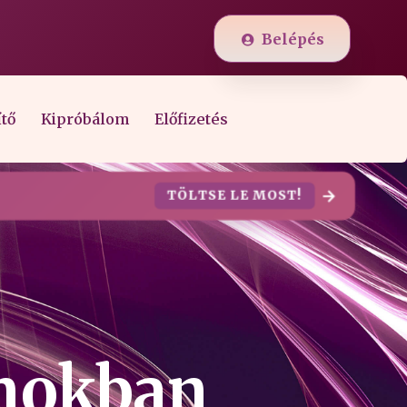
Belépés
ítő
Kipróbálom
Előfizetés
TÖLTSE LE MOST!
ámokban