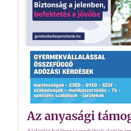
Az anyasági támog
A jelenleg hatályos jogszabályok alapján a