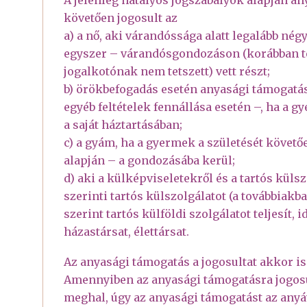
követően jogosult az
a) a nő, aki várandóssága alatt legalább né
egyszer – várandósgondozáson (korábban te
jogalkotónak nem tetszett) vett részt;
b) örökbefogadás esetén anyasági támogatás
egyéb feltételek fennállása esetén –, ha a g
a saját háztartásában;
c) a gyám, ha a gyermek a születését követő
alapján – a gondozásába kerül;
d) aki a külképviseletekről és a tartós külsz
szerinti tartós külszolgálatot (a továbbiakb
szerint tartós külföldi szolgálatot teljesít, 
házastársat, élettársat.
Az anyasági támogatás a jogosultat akkor is 
Amennyiben az anyasági támogatásra jogosu
meghal, úgy az anyasági támogatást az anyáv