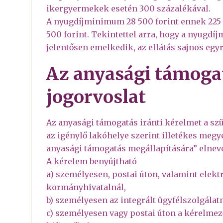
ikergyermekek esetén 300 százalékával.
A nyugdíjminimum 28 500 forint ennek 225 s
500 forint. Tekintettel arra, hogy a nyugdíj
jelentősen emelkedik, az ellátás sajnos egy
Az anyasági támogat
jogorvoslat
Az anyasági támogatás iránti kérelmet a szü
az igénylő lakóhelye szerint illetékes megy
anyasági támogatás megállapítására” elne
A kérelem benyújtható
a) személyesen, postai úton, valamint elekt
kormányhivatalnál,
b) személyesen az integrált ügyfélszolgála
c) személyesen vagy postai úton a kérelm