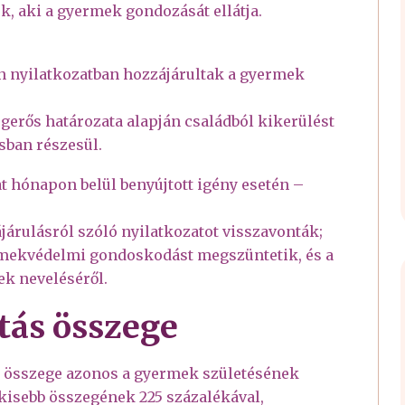
, aki a gyermek gondozását ellátja.
n nyilatkozatban hozzájárultak a gyermek
gerős határozata alapján családból kikerülést
ban részesül.
t hónapon belül benyújtott igény esetén –
árulásról szóló nyilatkozatot visszavonták;
rmekvédelmi gondoskodást megszüntetik, és a
ek neveléséről.
tás összege
 összege azonos a gyermek születésének
kisebb összegének 225 százalékával,