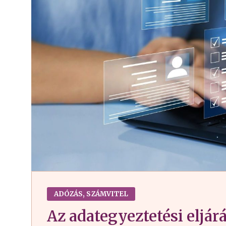
ADÓZÁS, SZÁMVITEL
Az adategyeztetési eljár