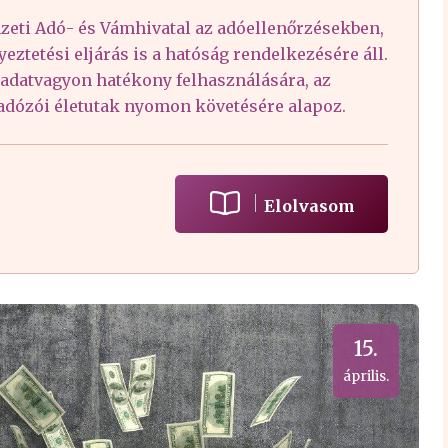
zeti Adó- és Vámhivatal az adóellenőrzésekben,
eztetési eljárás is a hatóság rendelkezésére áll.
az adatvagyon hatékony felhasználására, az
 adózói életutak nyomon követésére alapoz.
Elolvasom
15.
április.