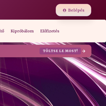
Belépés
ítő
Kipróbálom
Előfizetés
TÖLTSE LE MOST!