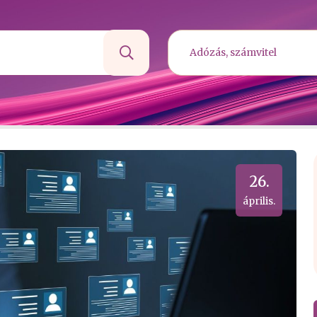
26.
április.