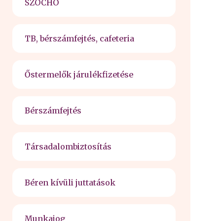
SZOCHO
TB, bérszámfejtés, cafeteria
Őstermelők járulékfizetése
Bérszámfejtés
Társadalombiztosítás
Béren kívüli juttatások
Munkajog