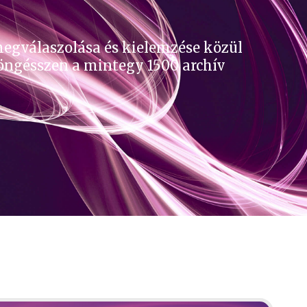
megválaszolása és kielemzése közül
böngésszen a mintegy 1500 archív