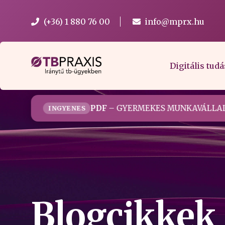
(+36) 1 880 76 00
info@mprx.hu
Digitális tudá
PDF
– GYERMEKES MUNKAVÁLLAL
INGYENES
Blogcikkek