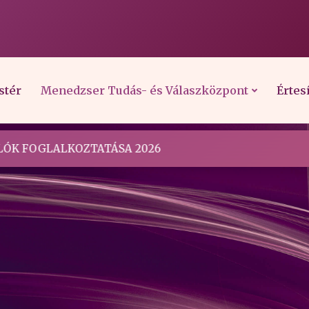
stér
Menedzser Tudás- és Válaszközpont
Értes
ÓK FOGLALKOZTATÁSA 2026