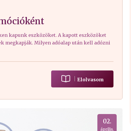
mócióként
téken kapunk eszközöket. A kapott eszközöket
ek megkapják. Milyen adóalap után kell adózni
Elolvasom
02.
április.