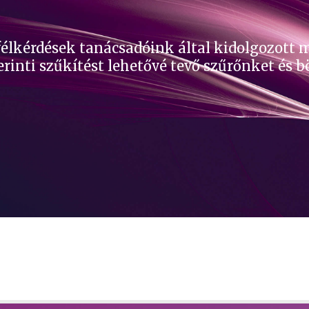
félkérdések tanácsadóink által kidolgozott 
erinti szűkítést lehetővé tevő szűrőnket és 