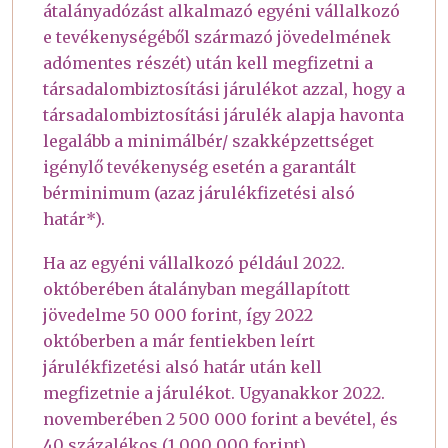
átalányadózást alkalmazó egyéni vállalkozó
e tevékenységéből származó jövedelmének
adómentes részét) után kell megfizetni a
társadalombiztosítási járulékot azzal, hogy a
társadalombiztosítási járulék alapja havonta
legalább a minimálbér/ szakképzettséget
igénylő tevékenység esetén a garantált
bérminimum (azaz járulékfizetési alsó
határ*).
Ha az egyéni vállalkozó például 2022.
októberében átalányban megállapított
jövedelme 50 000 forint, így 2022
októberben a már fentiekben leírt
járulékfizetési alsó határ után kell
megfizetnie a járulékot. Ugyanakkor 2022.
novemberében 2 500 000 forint a bevétel, és
40 százalékos (1 000 000 forint)