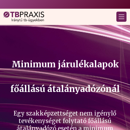
Minimum járulékalapok
főállású átalányadózónál
Egy szakképzettséget nem igénylő
tevékenységet folytató főállású
átalányadózó esetén a minimum