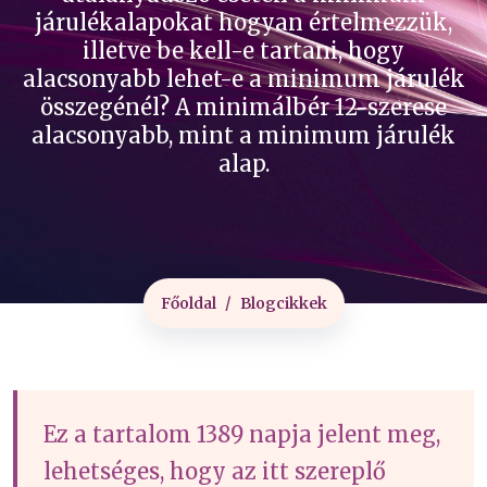
járulékalapokat hogyan értelmezzük,
illetve be kell-e tartani, hogy
alacsonyabb lehet-e a minimum járulék
összegénél? A minimálbér 12-szerese
alacsonyabb, mint a minimum járulék
alap.
Főoldal
Blogcikkek
Ez a tartalom 1389 napja jelent meg,
lehetséges, hogy az itt szereplő