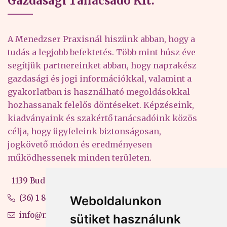
Gazdasági Tanácsadó Kft.
A Menedzser Praxisnál hiszünk abban, hogy a
tudás a legjobb befektetés. Több mint húsz éve
segítjük partnereinket abban, hogy naprakész
gazdasági és jogi információkkal, valamint a
gyakorlatban is használható megoldásokkal
hozhassanak felelős döntéseket. Képzéseink,
kiadványaink és szakértő tanácsadóink közös
célja, hogy ügyfeleink biztonságosan,
jogkövető módon és eredményesen
működhessenek minden területen.
1139 Budapest, Váci út 99-105. 4. em.
(36) 1 880 76 00
Weboldalunkon
info@mprx.hu
sütiket használunk