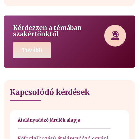
Kérdezzen a témában
szakértőnktől
Tovább
Kapcsolódó kérdések
Átalányadózó járulék alapja
Főfoglalkozású átalányadózó egyéni