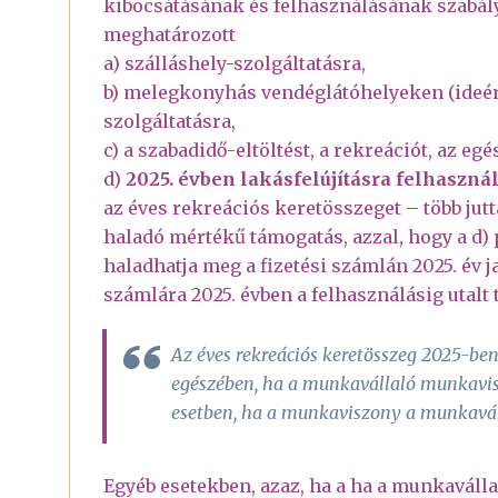
kibocsátásának és felhasználásának szabál
meghatározott
a) szálláshely-szolgáltatásra,
b) melegkonyhás vendéglátóhelyeken (ideért
szolgáltatásra,
c) a szabadidő-eltöltést, a rekreációt, az e
d)
2025. évben lakásfelújításra felhaszná
az éves rekreációs keretösszeget – több ju
haladó mértékű támogatás, azzal, hogy a d)
haladhatja meg a fizetési számlán 2025. év j
számlára 2025. évben a felhasználásig utal
Az éves rekreációs keretösszeg 2025-ben i
egészében, ha a munkavállaló munkavisz
esetben, ha a munkaviszony a munkavál
Egyéb esetekben, azaz, ha a ha a munkaváll