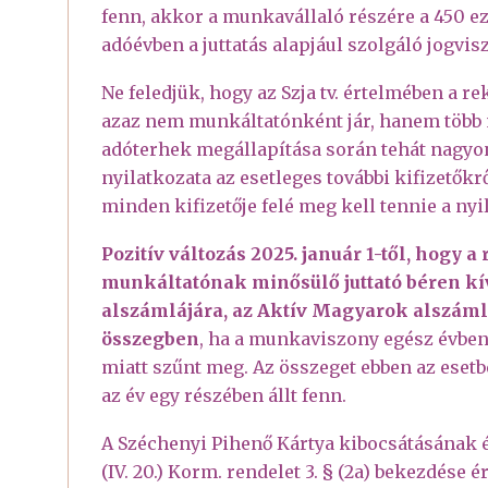
fenn, akkor a munkavállaló részére a 450 ez
adóévben a juttatás alapjául szolgáló jogvi
Ne feledjük, hogy az Szja tv. értelmében a 
azaz nem munkáltatónként jár, hanem több 
adóterhek megállapítása során tehát nagy
nyilatkozata az esetleges további kifizető
minden kifizetője felé meg kell tennie a nyi
Pozitív változás 2025. január 1-től, hogy 
munkáltatónak minősülő juttató béren kívü
alszámlájára, az Aktív Magyarok alszámlár
összegben
, ha a munkaviszony egész évben 
miatt szűnt meg. Az összeget ebben az esetb
az év egy részében állt fenn.
A Széchenyi Pihenő Kártya kibocsátásának é
(IV. 20.) Korm. rendelet 3. § (2a) bekezdés