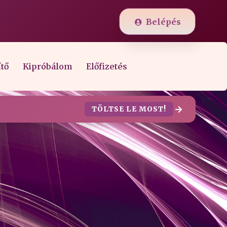
Belépés
ítő
Kipróbálom
Előfizetés
TÖLTSE LE MOST!