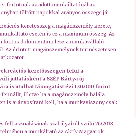
er forintnak az adott munkáltatónál az
szonyban töltött napokkal arányos összege jár.
rekreációs keretösszeg a magánszemély kerete,
munkáltató esetén is ez a maximum összeg. Az
on fontos dokumentum lesz a munkavállaló
kről. Az érintett magánszemélynek természetesen
latkozatot.
a rekreációs keretösszegen felül a
li juttatásként a SZÉP Kártya új
a is utalhat támogatást évi 120.000 forint
fennállt, illetve ha a magánszemély halála
en is arányosítani kell, ha a munkaviszony csak
s felhasználásának szabályairól szóló 76/2018.
e értelmében a munkáltató az Aktív Magyarok