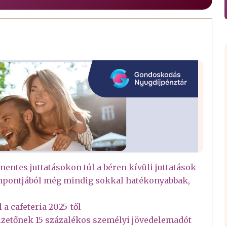
ntes juttatásokon túl a béren kívüli juttatások
empontjából még mindig sokkal hatékonyabbak,
a cafeteria 2025-től
fizetőnek 15 százalékos személyi jövedelemadót