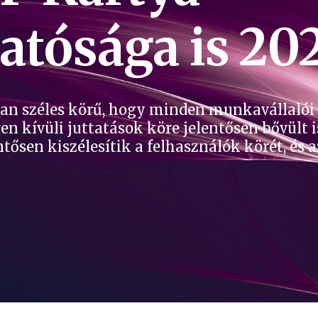
atósága is 20
yan széles körű, hogy minden munkavállalói
n kívüli juttatások köre jelentősen bővült is
ősen kiszélesítik a felhasználók körét, és a