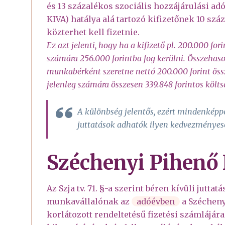
és 13 százalékos szociális hozzájárulási adót
KIVA) hatálya alá tartozó kifizetőnek 10 szá
közterhet kell fizetnie.
Ez azt jelenti, hogy ha a kifizető pl. 200.000 fo
számára 256.000 forintba fog kerülni. Összehaso
munkabérként szeretne nettó 200.000 forint öss
jelenleg számára összesen 339.848 forintos költs
A különbség jelentős, ezért mindenképp
juttatások adhatók ilyen kedvezménye
Széchenyi Pihenő
Az Szja tv. 71. §-a szerint béren kívüli jutta
munkavállalónak az
adóévben
a Széchenyi
korlátozott rendeltetésű fizetési számlájára