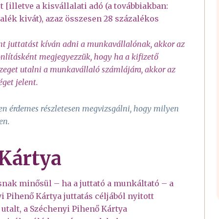
 [illetve a kisvállalati adó (a továbbiakban:
zalék kivát), azaz összesen 28 százalékos
rint juttatást kíván adni a munkavállalónak, akkor az
nlításként megjegyezzük, hogy ha a kifizető
zeget utalni a munkavállaló számlájára, akkor az
éget jelent.
en érdemes részletesen megvizsgálni, hogy milyen
sen.
 Kártya
tásnak minősül – ha a juttató a munkáltató – a
 Pihenő Kártya juttatás céljából nyitott
 utalt, a Széchenyi Pihenő Kártya