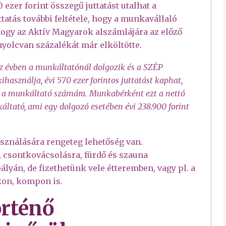
 ezer forint összegű juttatást utalhat a
tatás további feltétele, hogy a munkavállaló
hogy az Aktív Magyarok alszámlájára az előző
nyolcvan százalékát már elköltötte.
z évben a munkáltatónál dolgozik és a SZÉP
használja, évi 570 ezer forintos juttatást kaphat,
nt a munkáltató számára. Munkabérként ezt a nettó
áltató, ami egy dolgozó esetében évi 238.900 forint
sználására rengeteg lehetőség van.
 csontkovácsolásra, fürdő és szauna
lyán, de fizethetünk vele étteremben, vagy pl. a
kon, kompon is.
örténő