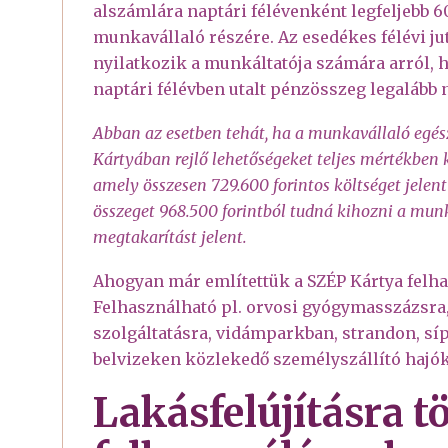
alszámlára naptári félévenként legfeljebb 60
munkavállaló részére. Az esedékes félévi jut
nyilatkozik a munkáltatója számára arról, 
naptári félévben utalt pénzösszeg legalább 
Abban az esetben tehát, ha a munkavállaló egés
Kártyában rejlő lehetőségeket teljes mértékben ki
amely összesen 729.600 forintos költséget jele
összeget 968.500 forintból tudná kihozni a munk
megtakarítást jelent.
Ahogyan már említettük a SZÉP Kártya felha
Felhasználható pl. orvosi gyógymasszázsra,
szolgáltatásra, vidámparkban, strandon, sípá
belvizeken közlekedő személyszállító hajó
Lakásfelújításra t