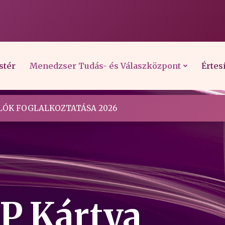
stér
Menedzser Tudás- és Válaszközpont
Értes
ÓK FOGLALKOZTATÁSA 2026
ÉP Kártya