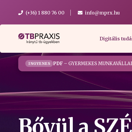
(+36) 1 880 76 00
info@mprx.hu
Digitális tudá
PDF
– GYERMEKES MUNKAVÁLLAL
INGYENES
Bővül a SZ