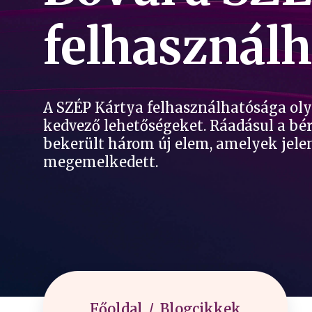
felhasználh
A SZÉP Kártya felhasználhatósága ol
kedvező lehetőségeket. Ráadásul a bére
bekerült három új elem, amelyek jelent
megemelkedett.
Főoldal
Blogcikkek