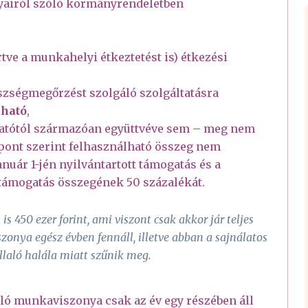
yairól szóló kormányrendeletben
ve a munkahelyi étkeztetést is) étkezési
gészségmegőrzést szolgáló szolgáltatásra
lható
,
ttatótól származóan együttvéve sem – meg nem
 pont szerint felhasználható összeg nem
anuár 1-jén nyilvántartott támogatás és a
t támogatás összegének 50 százalékát.
s 450 ezer forint, ami viszont csak akkor jár teljes
onya egész évben fennáll, illetve abban a sajnálatos
laló halála miatt szűnik meg.
aló munkaviszonya csak az év egy részében áll