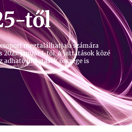
25-től
 csoport megtalálhatja a számára
 2025. január 1-től. A juttatások közé
z adható juttatások összege is