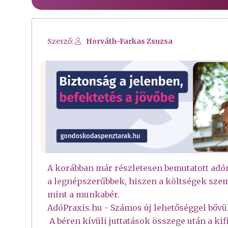
Szerző:
Horváth-Farkas Zsuzsa
A korábban már részletesen bemutatott adóme
a legnépszerűbbek, hiszen a költségek sz
mint a munkabér.
AdóPraxis.hu - Számos új lehetőséggel bővül 
A béren kívüli juttatások összege után a ki