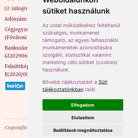
info@mprx.hu
sütiket használunk
Adószám: 13598145-2-41
Az oldal működéséhez feltétlenül
Cégjegyzékszám: 01-09-883770
szükséges, munkamenet
(Fővárosi Bíróság)
támogató, az egyes felhasználói
munkamenetek azonosítására
Bankszámlaszám: CIB Bank, 10700581-
szolgáló, statisztikai valamint
43202906-51100005
marketing célú sütiket (cookies)
Felnőttképzési nyilvántartási szám:
használunk.
B/2020/000053
Bővebb tájékoztatást a
Süti
tájékoztatónkban
talál.
Elfogadom
Elutasítom
Copyright
2026 Mprx. Minden jog fenntartva
Menedzser
Beállítások megváltoztatása
Praxis Kft