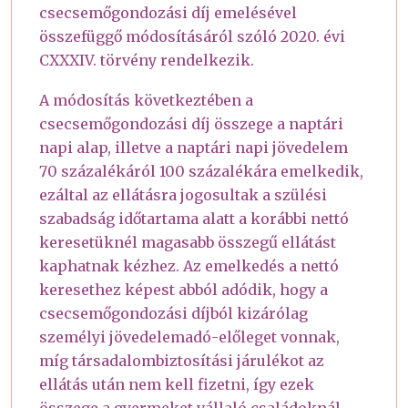
csecsemőgondozási díj emelésével
összefüggő módosításáról szóló 2020. évi
CXXXIV. törvény rendelkezik.
A módosítás következtében a
csecsemőgondozási díj összege a naptári
napi alap, illetve a naptári napi jövedelem
70 százalékáról 100 százalékára emelkedik,
ezáltal az ellátásra jogosultak a szülési
szabadság időtartama alatt a korábbi nettó
keresetüknél magasabb összegű ellátást
kaphatnak kézhez. Az emelkedés a nettó
keresethez képest abból adódik, hogy a
csecsemőgondozási díjból kizárólag
személyi jövedelemadó-előleget vonnak,
míg társadalombiztosítási járulékot az
ellátás után nem kell fizetni, így ezek
összege a gyermeket vállaló családoknál