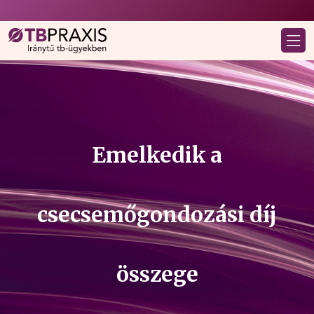
Emelkedik a
csecsemőgondozási díj
összege