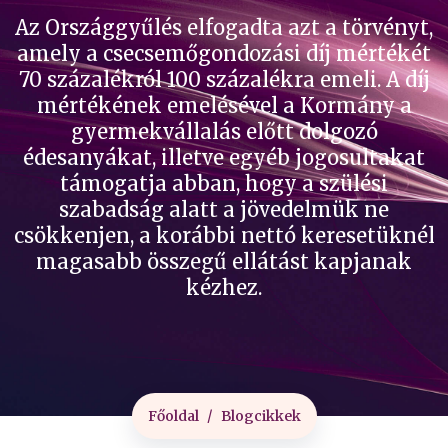
Az Országgyűlés elfogadta azt a törvényt,
amely a csecsemőgondozási díj mértékét
70 százalékról 100 százalékra emeli. A díj
mértékének emelésével a Kormány a
gyermekvállalás előtt dolgozó
édesanyákat, illetve egyéb jogosultakat
támogatja abban, hogy a szülési
szabadság alatt a jövedelmük ne
csökkenjen, a korábbi nettó keresetüknél
magasabb összegű ellátást kapjanak
kézhez.
Főoldal
Blogcikkek