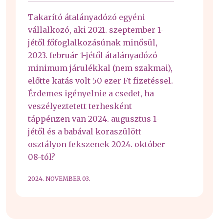
Takarító átalányadózó egyéni
vállalkozó, aki 2021. szeptember 1-
jétől főfoglalkozásúnak minősül,
2023. február 1-jétől átalányadózó
minimum járulékkal (nem szakmai),
előtte katás volt 50 ezer Ft fizetéssel.
Érdemes igényelnie a csedet, ha
veszélyeztetett terhesként
táppénzen van 2024. augusztus 1-
jétől és a babával koraszülött
osztályon fekszenek 2024. október
08-tól?
2024. NOVEMBER 03.