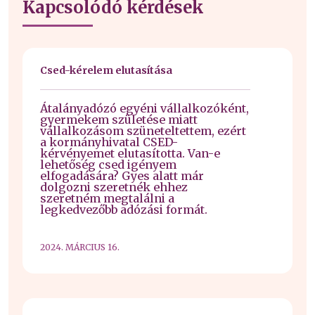
Kapcsolódó kérdések
Csed-kérelem elutasítása
Átalányadózó egyéni vállalkozóként,
gyermekem születése miatt
vállalkozásom szüneteltettem, ezért
a kormányhivatal CSED-
kérvényemet elutasította. Van-e
lehetőség csed igényem
elfogadására? Gyes alatt már
dolgozni szeretnék ehhez
szeretném megtalálni a
legkedvezőbb adózási formát.
2024. MÁRCIUS 16.