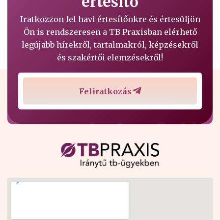
értesítő
Iratkozzon fel havi értesítőnkre és értesüljön
Ön is rendszeresen a TB Praxisban elérhető
legújabb hírekről, tartalmakról, képzésekről
és szakértői elemzésekről!
Feliratkozás