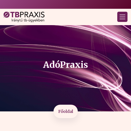
AdóPraxis
Főoldal