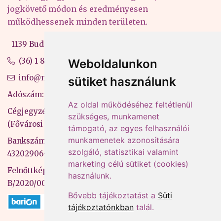
jogkövető módon és eredményesen
működhessenek minden területen.
1139 Budapest, Váci út 99-105. 4. em.
(36) 1 880 76 00
Weboldalunkon
info@mprx.hu
sütiket használunk
Adószám: 13598145-2-41
Az oldal működéséhez feltétlenül
Cégjegyzékszám: 01-09-883770
szükséges, munkamenet
(Fővárosi Bíróság)
támogató, az egyes felhasználói
munkamenetek azonosítására
Bankszámlaszám: CIB Bank, 10700581-
szolgáló, statisztikai valamint
43202906-51100005
marketing célú sütiket (cookies)
Felnőttképzési nyilvántartási szám:
használunk.
B/2020/000053
Bővebb tájékoztatást a
Süti
tájékoztatónkban
talál.