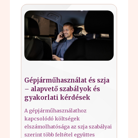
Gépjárműhasználat és szja
– alapvető szabályok és
gyakorlati kérdések
A gépjárműhasználathoz
kapcsolódó költségek
elszámolhatósága az szja szabályai
szerint több feltétel együttes